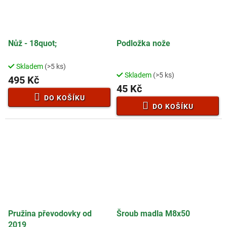
Nůž - 18quot;
Podložka nože
Skladem
(>5 ks)
Průměrné
Skladem
(>5 ks)
hodnocení
495 Kč
45 Kč
produktu
je
DO KOŠÍKU
3,5
DO KOŠÍKU
z
5
hvězdiček.
Pružina převodovky od
Šroub madla M8x50
2019