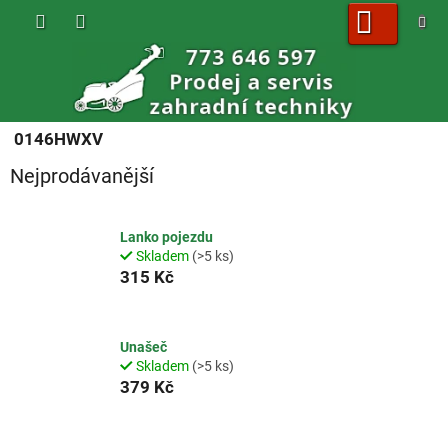
Přejít
na
obsah
NÁKUPNÍ
KOŠÍK
0146HWXV
Nejprodávanější
Lanko pojezdu
Skladem
(>5 ks)
315 Kč
Unašeč
Skladem
(>5 ks)
379 Kč