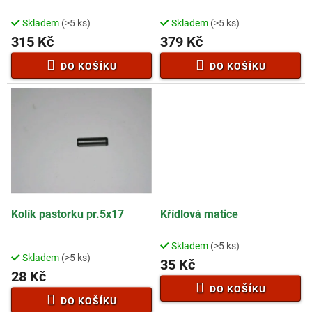
u
k
Skladem
(>5 ks)
Skladem
(>5 ks)
Průměrné
Průměrné
t
hodnocení
hodnocení
315 Kč
379 Kč
ů
produktu
produktu
je
je
DO KOŠÍKU
DO KOŠÍKU
3,5
3,9
z
z
5
5
hvězdiček.
hvězdiček.
Kolík pastorku pr.5x17
Křídlová matice
Skladem
(>5 ks)
Průměrné
Skladem
(>5 ks)
hodnocení
35 Kč
28 Kč
produktu
je
DO KOŠÍKU
4,7
DO KOŠÍKU