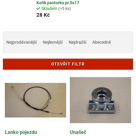
Kolík pastorku pr.5x17
Skladem
(>5 ks)
28 Kč
Ř
a
Nejprodávanější
Nejlevnější
Nejdražší
Abecedně
z
e
n
OTEVŘÍT FILTR
í
p
V
r
ý
o
p
d
i
u
s
k
p
t
r
ů
o
d
Lanko pojezdu
Unašeč