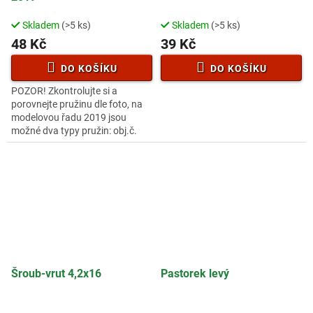
Skladem
(>5 ks)
Skladem
(>5 ks)
48 Kč
39 Kč
DO KOŠÍKU
DO KOŠÍKU
POZOR! Zkontrolujte si a
porovnejte pružinu dle foto, na
modelovou řadu 2019 jsou
možné dva typy pružin: obj.č.
50G34AJ000100 pružina
krátkáobj.č. 50G34AJ000200
pružina dlouhá
Šroub-vrut 4,2x16
Pastorek levý