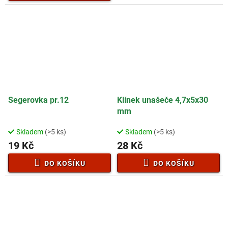
z
5
hvězdiček.
Segerovka pr.12
Klínek unašeče 4,7x5x30
mm
Skladem
(>5 ks)
Skladem
(>5 ks)
19 Kč
28 Kč
DO KOŠÍKU
DO KOŠÍKU