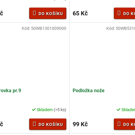
č
65 Kč
DO KOŠÍKU
DO K
Kód:
50WB1301009000
Kód:
50WB531
ovka pr.9
Podložka nože
Skladem
(>5 ks)
Sklad
č
99 Kč
DO KOŠÍKU
DO K