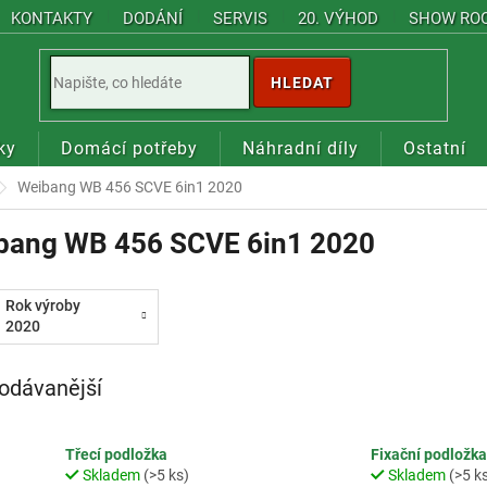
KONTAKTY
DODÁNÍ
SERVIS
20. VÝHOD
SHOW RO
HLEDAT
ky
Domácí potřeby
Náhradní díly
Ostatní
Weibang WB 456 SCVE 6in1 2020
bang WB 456 SCVE 6in1 2020
Rok výroby
2020
odávanější
Třecí podložka
Fixační podložka
Skladem
(>5 ks)
Skladem
(>5 k