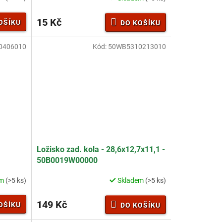
15 Kč
OŠÍKU
DO KOŠÍKU
0406010
Kód:
50WB5310213010
Ložisko zad. kola - 28,6x12,7x11,1 -
50B0019W00000
em
(>5 ks)
Skladem
(>5 ks)
149 Kč
OŠÍKU
DO KOŠÍKU