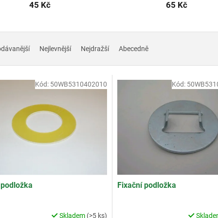
45 Kč
65 Kč
odávanější
Nejlevnější
Nejdražší
Abecedně
Kód:
50WB5310402010
Kód:
50WB531
 podložka
Fixační podložka
Skladem
(>5 ks)
Sklad