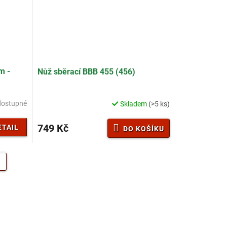
m -
Nůž sběrací BBB 455 (456)
dostupné
Skladem
(>5 ks)
749 Kč
ETAIL
DO KOŠÍKU