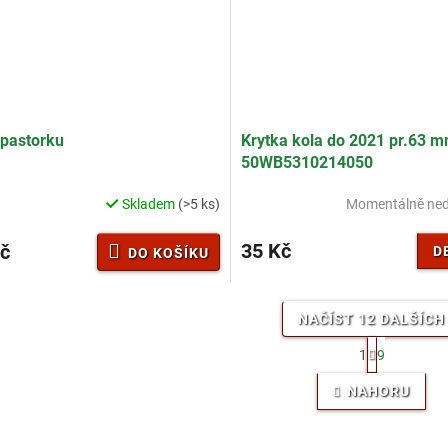
 pastorku
Krytka kola do 2021 pr.63 m
50WB5310214050
Skladem
(>5 ks)
Momentálně ne
35 Kč
č
D
DO KOŠÍKU
NAČÍST 12 DALŠÍCH
S
1
9
t
O
r
v
NAHORU
á
l
n
á
k
d
o