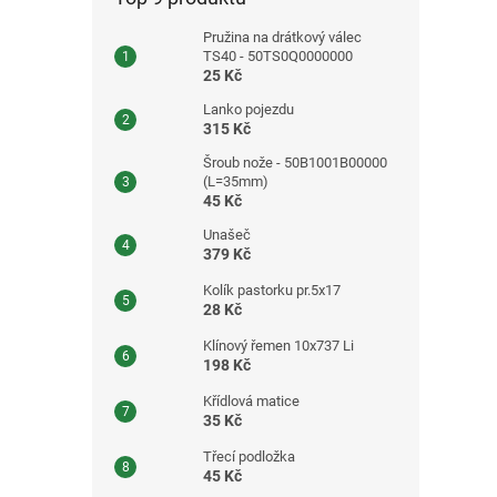
Pružina na drátkový válec
TS40 - 50TS0Q0000000
25 Kč
Lanko pojezdu
315 Kč
Šroub nože - 50B1001B00000
(L=35mm)
45 Kč
Unašeč
379 Kč
Kolík pastorku pr.5x17
28 Kč
Klínový řemen 10x737 Li
198 Kč
Křídlová matice
35 Kč
Třecí podložka
45 Kč