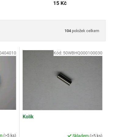
15 Kč
104
položek celkem
0404010
Kód:
50WBHQ000100030
Kolík
em
(>5 ks)
Skladem
(>5 ks)