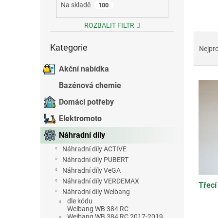
Na skladě
100
e
l
ROZBALIT FILTR
Ř
Přeskočit
a
Kategorie
kategorie
Nejpr
z
e
Akční nabídka
V
n
Bazénová chemie
ý
í
p
p
Domácí potřeby
i
r
Elektromoto
s
o
p
d
Náhradní díly
r
u
Náhradní díly ACTIVE
o
k
Náhradní díly PUBERT
d
t
Náhradní díly VeGA
u
ů
Náhradní díly VERDEMAX
Třecí
k
Náhradní díly Weibang
t
dle kódu
ů
Weibang WB 384 RC
Weibang WB 384 RC 2017-2019