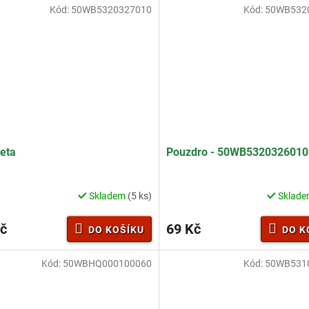
Kód:
50WB5320327010
Kód:
50WB532
eta
Pouzdro - 50WB532032601
Skladem
(5 ks)
Sklad
č
69 Kč
DO KOŠÍKU
DO K
Kód:
50WBHQ000100060
Kód:
50WB531