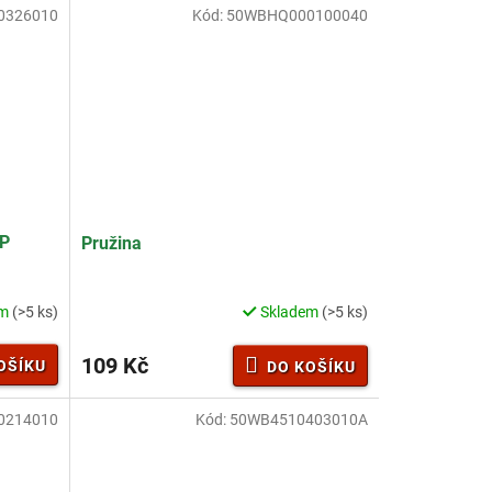
0326010
Kód:
50WBHQ000100040
0P
Pružina
em
(>5 ks)
Skladem
(>5 ks)
109 Kč
OŠÍKU
DO KOŠÍKU
0214010
Kód:
50WB4510403010A