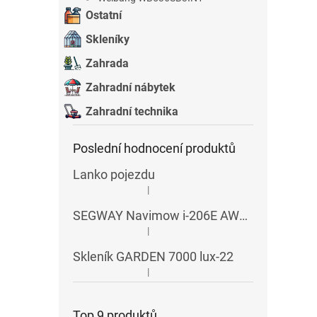
Ostatní
Skleníky
Zahrada
Zahradní nábytek
Zahradní technika
Poslední hodnocení produktů
Lanko pojezdu
|
Hodnocení produktu je 5 z 5 hvězdiček.
SEGWAY Navimow i-206E AWD RTK
|
Hodnocení produktu je 5 z 5 hvězdiček.
Skleník GARDEN 7000 lux-22
|
Hodnocení produktu je 5 z 5 hvězdiček.
Top 9 produktů