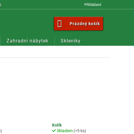
OM
Přihlášení
NÁKUPNÍ
Prázdný košík
KOŠÍK
Zahradní nábytek
Skleníky
Kolík
s)
Skladem
(>5 ks)