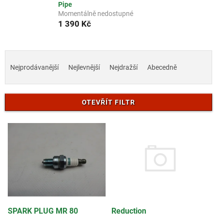
Pipe
Momentálně nedostupné
1 390 Kč
Ř
a
Nejprodávanější
Nejlevnější
Nejdražší
Abecedně
z
e
n
OTEVŘÍT FILTR
í
p
V
r
ý
o
p
d
i
u
s
k
p
t
r
ů
o
d
Reduction
SPARK PLUG MR 80