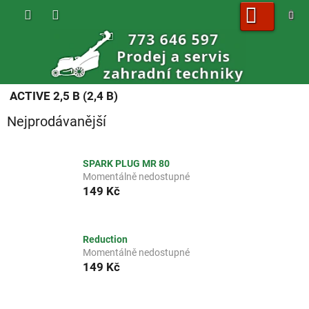
Přejít
na
obsah
NÁKUPNÍ
KOŠÍK
ACTIVE 2,5 B (2,4 B)
Nejprodávanější
SPARK PLUG MR 80
Momentálně nedostupné
149 Kč
Reduction
Momentálně nedostupné
149 Kč