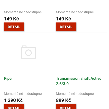
u
k
t
Momentálně nedostupné
Momentálně nedostupné
ů
149 Kč
149 Kč
DETAIL
DETAIL
Pipe
Transmission shaft Active
2.6/3.0
Momentálně nedostupné
Momentálně nedostupné
1 390 Kč
899 Kč
DETAIL
DETAIL