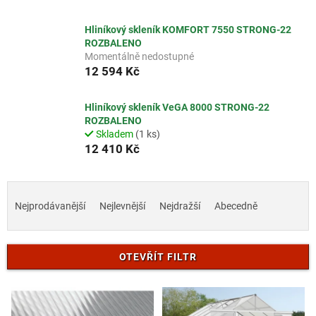
Hliníkový skleník KOMFORT 7550 STRONG-22
ROZBALENO
Momentálně nedostupné
12 594 Kč
Hliníkový skleník VeGA 8000 STRONG-22
ROZBALENO
Skladem
(1 ks)
12 410 Kč
Ř
a
Nejprodávanější
Nejlevnější
Nejdražší
Abecedně
z
e
n
OTEVŘÍT FILTR
í
p
V
r
ý
o