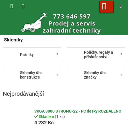
Přejít
na
obsah
NÁKUPNÍ
KOŠÍK
Skleníky
Poličky, regály a
Pařníky
příslušenství
Skleníky dle
Skleníky dle
konstrukce
značky
Nejprodávanější
VeGA 8000 STRONG-22 - PC desky ROZBALENO
Skladem
(1 ks)
4 232 Kč