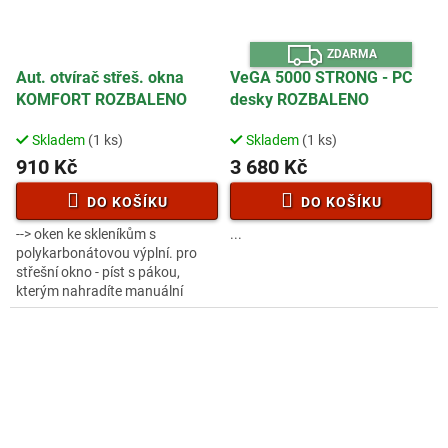
Z
ZDARMA
D
A
Aut. otvírač střeš. okna
VeGA 5000 STRONG - PC
R
KOMFORT ROZBALENO
desky ROZBALENO
M
A
Skladem
(1 ks)
Skladem
(1 ks)
910 Kč
3 680 Kč
DO KOŠÍKU
DO KOŠÍKU
--> oken ke skleníkům s
...
polykarbonátovou výplní. pro
střešní okno - píst s pákou,
kterým nahradíte manuální
otvírání. Píst funguje na bázi
tepelné roztažnosti vosku a se...