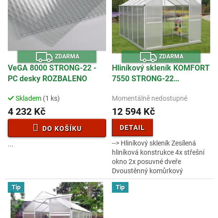
p
d
i
u
s
k
p
t
r
ů
Z
Z
o
ZDARMA
ZDARMA
D
D
d
A
A
VeGA 8000 STRONG-22 -
Hliníkový skleník KOMFORT
R
R
u
PC desky ROZBALENO
7550 STRONG-22
M
M
A
A
k
ROZBALENO
t
Skladem
(1 ks)
Momentálně nedostupné
ů
4 232 Kč
12 594 Kč
DETAIL
DO KOŠÍKU
--> Hliníkový skleník Zesílená
...
hliníková konstrukce 4x střešní
okno 2x posuvné dveře
Dvoustěnný komůrkový
polykarbonát 4mm s UV filterm
Tip
Tip
Zesílený nosný profil Hlubší
drážka pro...