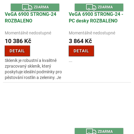
Z
Z
ZDARMA
ZDARMA
D
D
A
A
VeGA 6900 STRONG-24
VeGA 6900 STRONG-24 -
R
R
ROZBALENO
PC desky ROZBALENO
M
M
A
A
Momentálně nedostupné
Momentálně nedostupné
10 386 Kč
3 864 Kč
DETAIL
DETAIL
Skleník je robustní a kvalitně
...
zpracovaný skleník, který
poskytuje ideální podmínky pro
pěstování rostlin a zeleniny. Je
vyroben z pevných hliníkových
profilů, které zaručují...
Z
ZDARMA