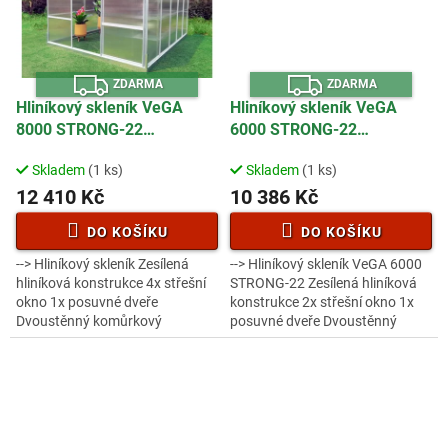
Z
Z
ZDARMA
ZDARMA
D
D
A
A
Hliníkový skleník VeGA
Hliníkový skleník VeGA
R
R
8000 STRONG-22
6000 STRONG-22
M
M
A
A
ROZBALENO
ROZBALENO
Skladem
(1 ks)
Skladem
(1 ks)
12 410 Kč
10 386 Kč
DO KOŠÍKU
DO KOŠÍKU
--> Hliníkový skleník Zesílená
--> Hliníkový skleník VeGA 6000
hliníková konstrukce 4x střešní
STRONG-22 Zesílená hliníková
okno 1x posuvné dveře
konstrukce 2x střešní okno 1x
Dvoustěnný komůrkový
posuvné dveře Dvoustěnný
polykarbonát 4mm s UV filterm
komůrkový polykarbonát 4mm s
Zesílený nosný profil Hlubší
UV filterm Zesílený nosný profil...
drážka pro...