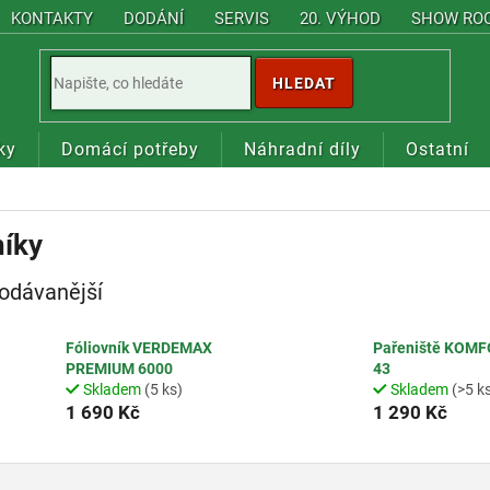
KONTAKTY
DODÁNÍ
SERVIS
20. VÝHOD
SHOW RO
HLEDAT
ky
Domácí potřeby
Náhradní díly
Ostatní
níky
odávanější
Fóliovník VERDEMAX
Pařeniště KOM
PREMIUM 6000
43
Skladem
(5 ks)
Skladem
(>5 k
1 690 Kč
1 290 Kč