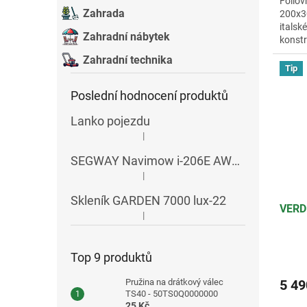
Fóliov
Zahrada
200x30
itals
Zahradní nábytek
konstru
komaxi
Zahradní technika
Tip
Poslední hodnocení produktů
Lanko pojezdu
|
Hodnocení produktu je 5 z 5 hvězdiček.
SEGWAY Navimow i-206E AWD RTK
|
Hodnocení produktu je 5 z 5 hvězdiček.
Skleník GARDEN 7000 lux-22
VERD
|
Hodnocení produktu je 5 z 5 hvězdiček.
Top 9 produktů
Pružina na drátkový válec
5 49
TS40 - 50TS0Q0000000
25 Kč