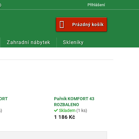
OM
Přihlášení
NÁKUPNÍ
Prázdný košík
KOŠÍK
Zahradní nábytek
Skleníky
FORT
Pařník KOMFORT 43
ROZBALENO
s)
Skladem
(1 ks)
1 186 Kč