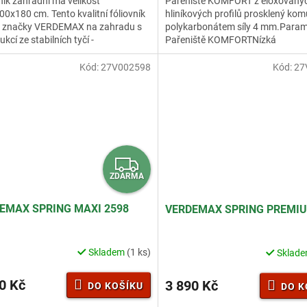
ník zahradní má velikost
Pařeniště KOMFORT z eloxovaný
z
0x180 cm. Tento kvalitní fóliovník
hliníkových profilů prosklený k
5
ké značky VERDEMAX na zahradu s
polykarbonátem síly 4 mm.Param
hvězdiček.
kcí ze stabilních tyčí -
Pařeniště KOMFORTNízká
tovaná ocel - je potažen...
hmotnost.Polykarbonát je prakti
nerozbitný...
Kód:
27V002598
Kód:
27
Z
ZDARMA
D
A
EMAX SPRING MAXI 2598
VERDEMAX SPRING PREMIU
R
M
Skladem
(1 ks)
Sklad
A
0 Kč
3 890 Kč
DO KOŠÍKU
DO K