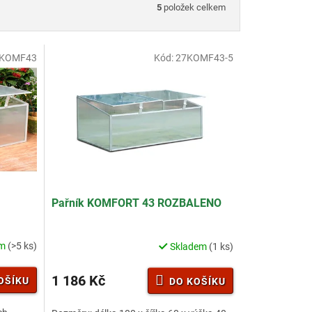
5
položek celkem
KOMF43
Kód:
27KOMF43-5
Pařník KOMFORT 43 ROZBALENO
em
(>5 ks)
Skladem
(1 ks)
1 186 Kč
OŠÍKU
DO KOŠÍKU