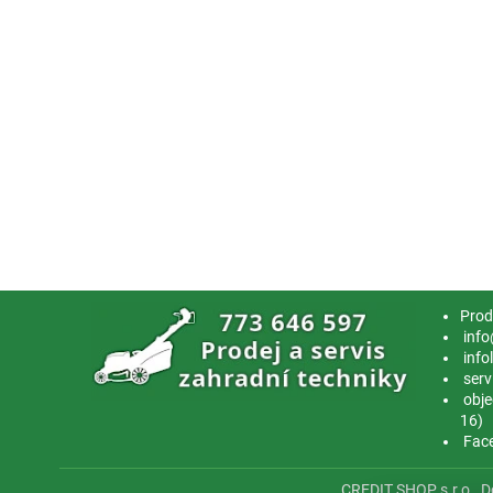
Prod
info
info
serv
obje
16)
Fac
CREDIT SHOP s.r.o., 