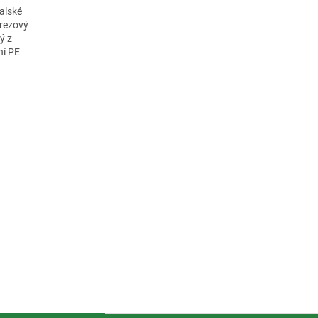
talské
rezový
ý z
ní PE