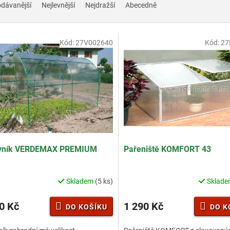
odávanější
Nejlevnější
Nejdražší
Abecedně
Kód:
27V002640
Kód:
27
ovník VERDEMAX PREMIUM
Pařeniště KOMFORT 43
Skladem
(5 ks)
Sklad
Průměrné
hodnocení
produktu
0 Kč
1 290 Kč
DO KOŠÍKU
DO K
je
3,2