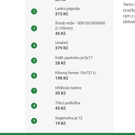
Tento 
Lanko pojezdu
značk
315 Kč
rám z 
oblouk
Šroub nože - 50B1001B00000
fólie o
(L=35mm)
45 Kč
Unašeč
379 Kč
Kolík pastorku pr.5x17
28 Kč
Klínový řemen 10x737 Li
198 Kč
Křídlová matice
35 Kč
Třecí podložka
45 Kč
Segerovka pr.12
19 Kč