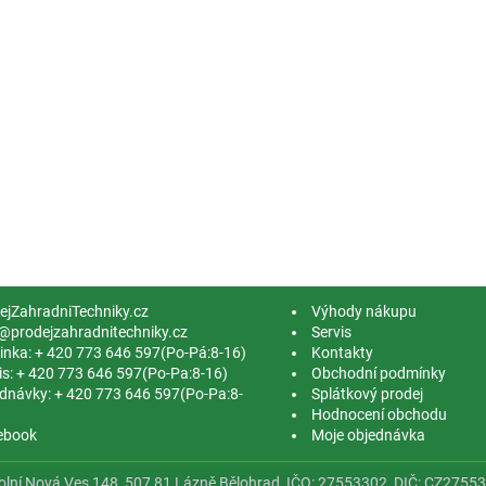
ejZahradniTechniky.cz
Výhody nákupu
@prodejzahradnitechniky.cz
Servis
linka: + 420 773 646 597(Po-Pá:8-16)
Kontakty
is: + 420 773 646 597(Po-Pa:8-16)
Obchodní podmínky
dnávky: + 420 773 646 597(Po-Pa:8-
Splátkový prodej
Hodnocení obchodu
ebook
Moje objednávka
Dolní Nová Ves 148, 507 81 Lázně Bělohrad, IČO: 27553302, DIČ: CZ275