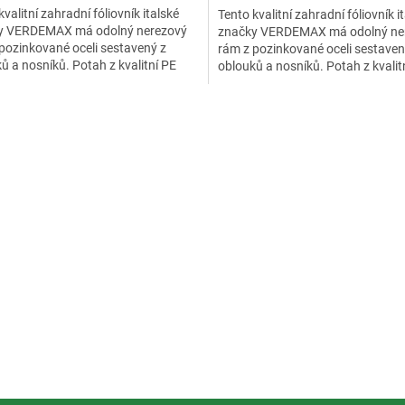
kvalitní zahradní fóliovník italské
Tento kvalitní zahradní fóliovník i
y VERDEMAX má odolný nerezový
značky VERDEMAX má odolný ne
pozinkované oceli sestavený z
rám z pozinkované oceli sestaven
ů a nosníků. Potah z kvalitní PE
oblouků a nosníků. Potah z kvalit
šetřené anti UV...
fólie ošetřené anti UV...
O
v
l
á
d
a
c
í
p
r
v
k
y
v
ý
p
i
s