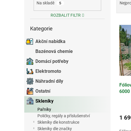
a
Na skladě
Nejpr
5
e
z
l
e
ROZBALIT FILTR
V
n
Přeskočit
ý
í
Kategorie
kategorie
p
p
i
r
Akční nabídka
s
o
Bazénová chemie
p
d
r
u
Domácí potřeby
o
k
Elektromoto
d
t
u
ů
Náhradní díly
Fóli
k
Ostatní
6000
t
ů
Skleníky
Pařníky
Poličky, regály a příslušenství
1 69
Skleníky dle konstrukce
Skleníky dle značky