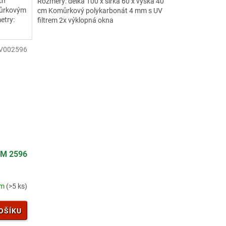
ch
Rozměry: délka 100 x šířka 60 x výška 40
omůrkovým
cm Komůrkový polykarbonát 4 mm s UV
etry:
filtrem 2x výklopná okna
cky
V002596
M 2596
em
(>5 ks)
OŠÍKU