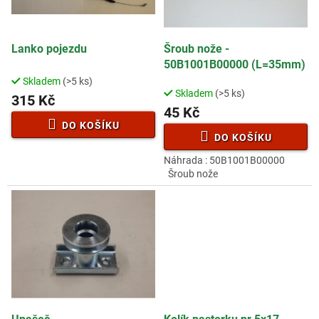
p
t
r
ů
o
d
Lanko pojezdu
Šroub nože -
u
50B1001B00000 (L=35mm)
k
Skladem
(>5 ks)
Průměrné
t
Skladem
(>5 ks)
hodnocení
315 Kč
ů
45 Kč
produktu
je
DO KOŠÍKU
3,5
DO KOŠÍKU
z
Náhrada : 50B1001B00000
5
Šroub nože
hvězdiček.