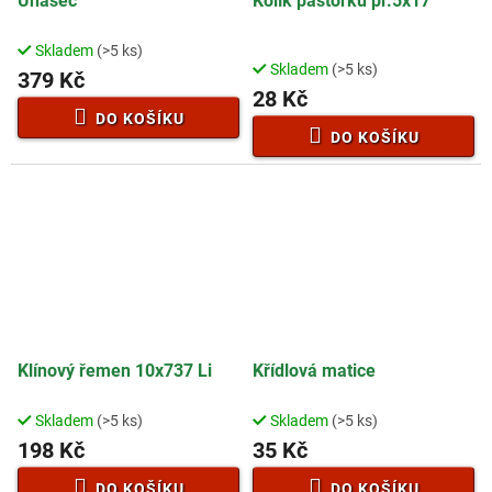
Unašeč
Kolík pastorku pr.5x17
Skladem
(>5 ks)
Průměrné
Skladem
(>5 ks)
hodnocení
379 Kč
28 Kč
produktu
je
DO KOŠÍKU
3,9
DO KOŠÍKU
z
5
hvězdiček.
Klínový řemen 10x737 Li
Křídlová matice
Skladem
(>5 ks)
Skladem
(>5 ks)
Průměrné
Průměrné
hodnocení
hodnocení
198 Kč
35 Kč
produktu
produktu
je
je
DO KOŠÍKU
DO KOŠÍKU