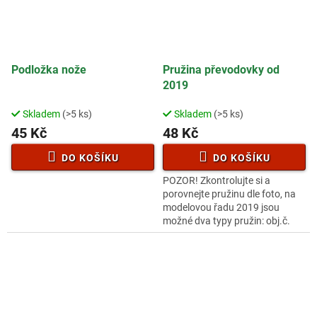
Podložka nože
Pružina převodovky od
2019
Skladem
(>5 ks)
Skladem
(>5 ks)
45 Kč
48 Kč
DO KOŠÍKU
DO KOŠÍKU
POZOR! Zkontrolujte si a
porovnejte pružinu dle foto, na
modelovou řadu 2019 jsou
možné dva typy pružin: obj.č.
50G34AJ000100 pružina
krátkáobj.č. 50G34AJ000200
pružina dlouhá