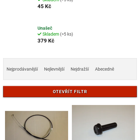
45 Kč
Unašeč
Skladem
(>5 ks)
379 Kč
Ř
a
Nejprodávanější
Nejlevnější
Nejdražší
Abecedně
z
e
n
OTEVŘÍT FILTR
í
p
V
r
ý
o
p
d
i
u
s
k