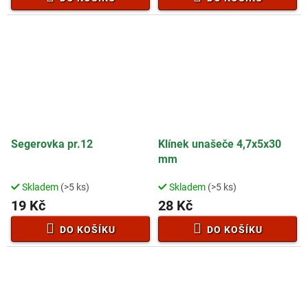
3,0
4,7
z
z
5
5
hvězdiček.
hvězdiček.
Segerovka pr.12
Klínek unašeče 4,7x5x30
mm
Skladem
(>5 ks)
Skladem
(>5 ks)
19 Kč
28 Kč
DO KOŠÍKU
DO KOŠÍKU