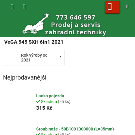
Přejít
na
obsah
NÁKUPNÍ
KOŠÍK
VeGA 545 SXH 6in1 2021
Rok výroby od
2021
Nejprodávanější
Lanko pojezdu
Skladem
(>5 ks)
315 Kč
Šroub nože - 50B1001B00000 (L=35mm)
Skladem
(>5 ks)