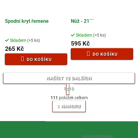
Spodní kryt řemene
Nůž - 21¨¨
Skladem
(>5 ks)
Průměrné
Skladem
(>5 ks)
hodnocení
595 Kč
265 Kč
produktu
je
DO KOŠÍKU
3,2
DO KOŠÍKU
z
5
hvězdiček.
NAČÍST 12 DALŠÍCH
S
1
10
t
O
r
111
položek celkem
v
á
l
NAHORU
n
á
k
o
d
v
Z
a
á
c
á
n
í
Vytvořil Shoptet
p