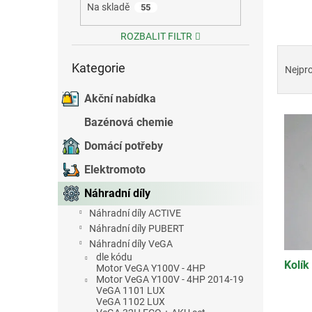
Na skladě
55
e
l
ROZBALIT FILTR
Ř
Přeskočit
a
Kategorie
kategorie
Nejpr
z
e
Akční nabídka
V
n
Bazénová chemie
ý
í
p
p
Domácí potřeby
i
r
Elektromoto
s
o
p
d
Náhradní díly
r
u
Náhradní díly ACTIVE
o
k
Náhradní díly PUBERT
d
t
Náhradní díly VeGA
u
ů
dle kódu
Kolík
k
Motor VeGA Y100V - 4HP
Motor VeGA Y100V - 4HP 2014-19
t
VeGA 1101 LUX
ů
VeGA 1102 LUX