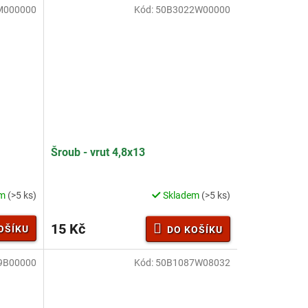
M000000
Kód:
50B3022W00000
Šroub - vrut 4,8x13
em
(>5 ks)
Skladem
(>5 ks)
15 Kč
OŠÍKU
DO KOŠÍKU
9B00000
Kód:
50B1087W08032