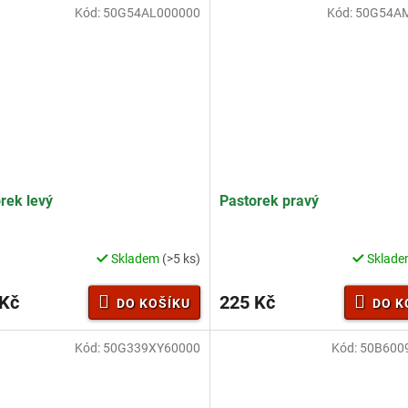
Kód:
50G54AL000000
Kód:
50G54A
ček.
rek levý
Pastorek pravý
Skladem
(>5 ks)
Sklad
 Kč
225 Kč
DO KOŠÍKU
DO K
Kód:
50G339XY60000
Kód:
50B600