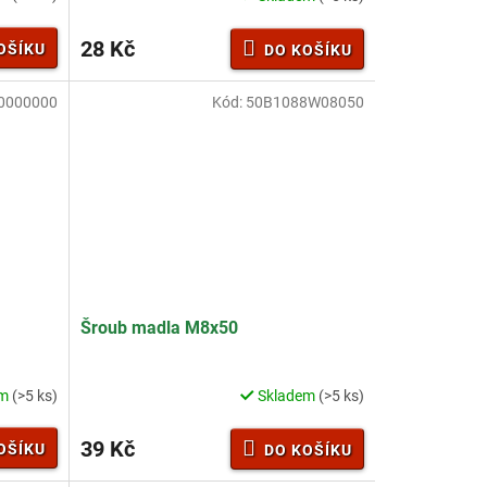
28 Kč
OŠÍKU
DO KOŠÍKU
0000000
Kód:
50B1088W08050
Šroub madla M8x50
em
(>5 ks)
Skladem
(>5 ks)
39 Kč
OŠÍKU
DO KOŠÍKU