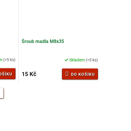
Šroub madla M8x35
em
(>5 ks)
Skladem
(>5 ks)
15 Kč
OŠÍKU
DO KOŠÍKU