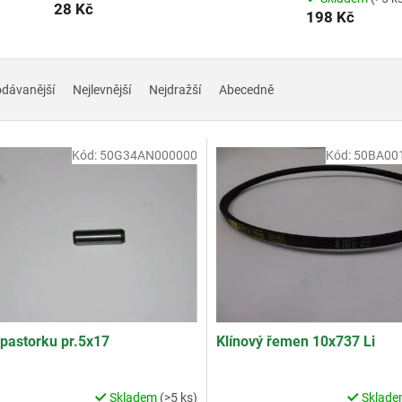
28 Kč
198 Kč
odávanější
Nejlevnější
Nejdražší
Abecedně
Kód:
50G34AN000000
Kód:
50BA00
 pastorku pr.5x17
Klínový řemen 10x737 Li
Skladem
(>5 ks)
Sklad
Průměrné