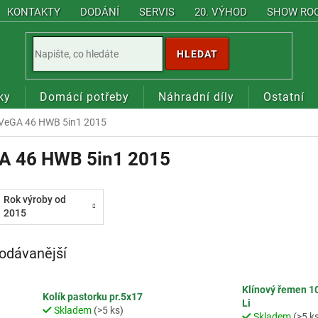
KONTAKTY
DODÁNÍ
SERVIS
20. VÝHOD
SHOW RO
HLEDAT
ky
Domácí potřeby
Náhradní díly
Ostatní
VeGA 46 HWB 5in1 2015
A 46 HWB 5in1 2015
Rok výroby od
2015
odávanější
Klínový řemen 1
Kolík pastorku pr.5x17
Li
Skladem
(>5 ks)
Skladem
(>5 k