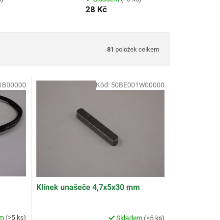
28 Kč
81
položek celkem
1B00000
Kód:
50BE001W00000
Klínek unašeče 4,7x5x30 mm
em
(>5 ks)
Skladem
(>5 ks)