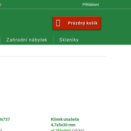
OM
Přihlášení
NÁKUPNÍ
Prázdný košík
KOŠÍK
Zahradní nábytek
Skleníky
0x737
Klínek unašeče
4,7x5x30 mm
s)
Skladem
(>5 ks)