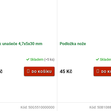
hvězdiček.
ek unašeče 4,7x5x30 mm
Podložka nože
Skladem
(>5 ks)
Sklad
č
45 Kč
DO KOŠÍKU
DO K
Kód:
50G5510000000
Kód:
50B108