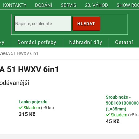
KONTAKTY
DODÁNÍ
SERVIS
20. VÝHOD
SHOW RO
HLEDAT
ky
Domácí potřeby
Náhradní díly
Ostatní
VeGA 51 HWXV 6in1
A 51 HWXV 6in1
odávanější
Šroub nože -
Lanko pojezdu
50B1001B00000
Skladem
(>5 ks)
(L=35mm)
315 Kč
Skladem
(>5 k
45 Kč