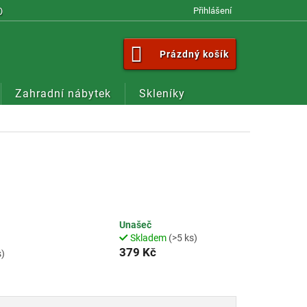
OM
Přihlášení
NÁKUPNÍ
Prázdný košík
KOŠÍK
Zahradní nábytek
Skleníky
Unašeč
Skladem
(>5 ks)
379 Kč
s)