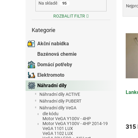
Na skladě
95
a
e
Nejpr
z
l
ROZBALIT FILTR
e
Přeskočit
V
n
Kategorie
kategorie
ý
í
p
p
Akční nabídka
i
r
s
o
Bazénová chemie
p
d
Domácí potřeby
r
u
o
k
Elektromoto
d
t
Náhradní díly
u
ů
Lank
k
Náhradní díly ACTIVE
t
Náhradní díly PUBERT
ů
Náhradní díly VeGA
Průmě
dle kódu
hodno
Motor VeGA Y100V - 4HP
Motor VeGA Y100V - 4HP 2014-19
produ
315
VeGA 1101 LUX
je
VeGA 1102 LUX
3,5