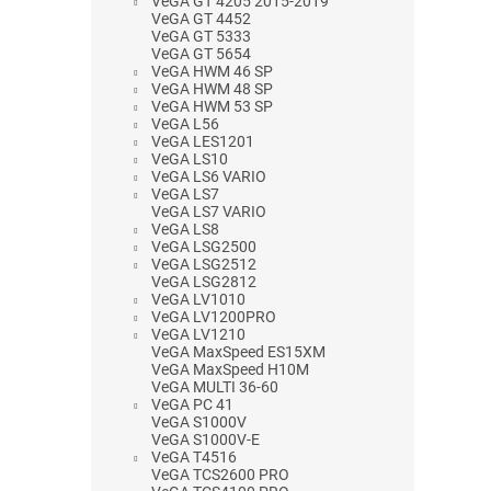
VeGA GT 4205 2015-2019
VeGA GT 4452
VeGA GT 5333
VeGA GT 5654
VeGA HWM 46 SP
VeGA HWM 48 SP
VeGA HWM 53 SP
VeGA L56
VeGA LES1201
VeGA LS10
VeGA LS6 VARIO
VeGA LS7
VeGA LS7 VARIO
VeGA LS8
VeGA LSG2500
VeGA LSG2512
VeGA LSG2812
VeGA LV1010
VeGA LV1200PRO
VeGA LV1210
VeGA MaxSpeed ES15XM
VeGA MaxSpeed H10M
VeGA MULTI 36-60
VeGA PC 41
VeGA S1000V
VeGA S1000V-E
VeGA T4516
VeGA TCS2600 PRO