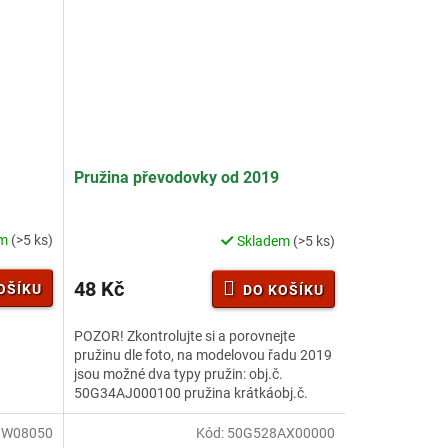
Pružina převodovky od 2019
em
(>5 ks)
Skladem
(>5 ks)
48 Kč
OŠÍKU
DO KOŠÍKU
POZOR! Zkontrolujte si a porovnejte
pružinu dle foto, na modelovou řadu 2019
jsou možné dva typy pružin: obj.č.
50G34AJ000100 pružina krátkáobj.č.
50G34AJ000200 pružina dlouhá
8W08050
Kód:
50G528AX00000