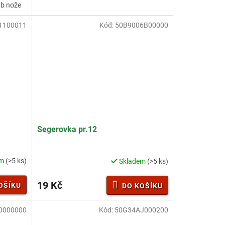
b nože
z
5
1100011
Kód:
50B9006B00000
hvězdiček.
Segerovka pr.12
em
(>5 ks)
Skladem
(>5 ks)
19 Kč
OŠÍKU
DO KOŠÍKU
0000000
Kód:
50G34AJ000200