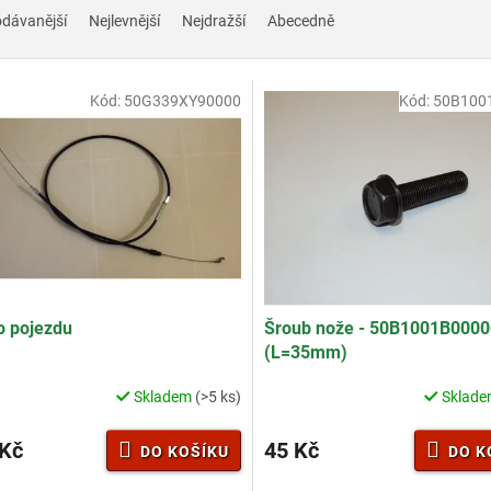
odávanější
Nejlevnější
Nejdražší
Abecedně
Kód:
50G339XY90000
Kód:
50B100
o pojezdu
Šroub nože - 50B1001B0000
(L=35mm)
Skladem
(>5 ks)
Sklad
rné
cení
ktu
 Kč
45 Kč
DO KOŠÍKU
DO K