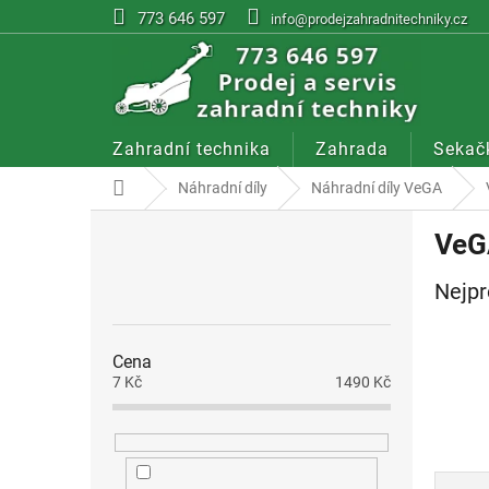
Přejít
773 646 597
info@prodejzahradnitechniky.cz
na
obsah
Zahradní technika
Zahrada
Sekač
Domů
Náhradní díly
Náhradní díly VeGA
P
VeG
o
s
Nejpr
t
r
a
Cena
n
7
Kč
1490
Kč
n
í
p
a
Ř
n