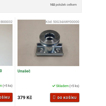
102
položek celkem
1B00032
Kód:
50G34AWY00000
0
Unašeč
em
(>5 ks)
Skladem
(>5 ks)
Průměrné
hodnocení
produktu
379 Kč
OŠÍKU
DO KOŠÍKU
je
3,9