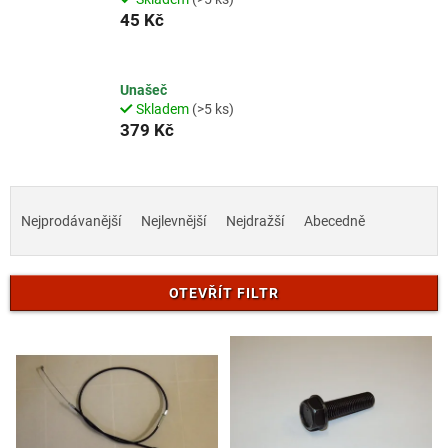
45 Kč
Unašeč
Skladem
(>5 ks)
379 Kč
Ř
a
Nejprodávanější
Nejlevnější
Nejdražší
Abecedně
z
e
n
OTEVŘÍT FILTR
í
p
V
r
ý
o
p
d
i
u
s
k