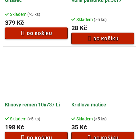
Unašeč
Kolík pastorku pr.5x17
Skladem
(>5 ks)
Průměrné
Skladem
(>5 ks)
hodnocení
379 Kč
28 Kč
produktu
je
DO KOŠÍKU
3,9
DO KOŠÍKU
z
5
hvězdiček.
Klínový řemen 10x737 Li
Křídlová matice
Skladem
(>5 ks)
Skladem
(>5 ks)
Průměrné
Průměrné
hodnocení
hodnocení
198 Kč
35 Kč
produktu
produktu
je
je
DO KOŠÍKU
DO KOŠÍKU