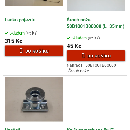
p
t
r
ů
o
d
Lanko pojezdu
Šroub nože -
u
50B1001B00000 (L=35mm)
k
Skladem
(>5 ks)
Průměrné
t
Skladem
(>5 ks)
hodnocení
315 Kč
ů
45 Kč
produktu
je
DO KOŠÍKU
3,5
DO KOŠÍKU
z
Náhrada : 50B1001B00000
5
Šroub nože
hvězdiček.