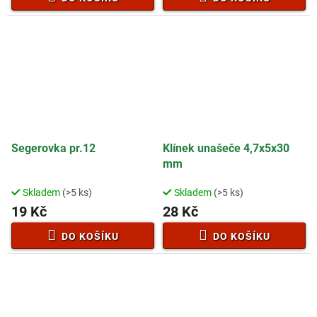
3,0
4,7
z
z
5
5
hvězdiček.
hvězdiček.
Segerovka pr.12
Klínek unašeče 4,7x5x30
mm
Skladem
(>5 ks)
Skladem
(>5 ks)
19 Kč
28 Kč
DO KOŠÍKU
DO KOŠÍKU