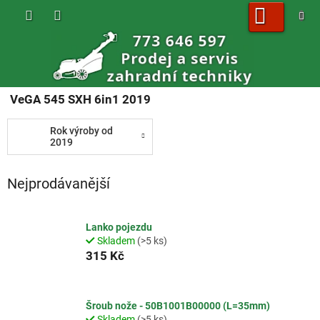
Přejít
na
obsah
NÁKUPNÍ
KOŠÍK
VeGA 545 SXH 6in1 2019
Rok výroby od
2019
Nejprodávanější
Lanko pojezdu
Skladem
(>5 ks)
315 Kč
Šroub nože - 50B1001B00000 (L=35mm)
Skladem
(>5 ks)