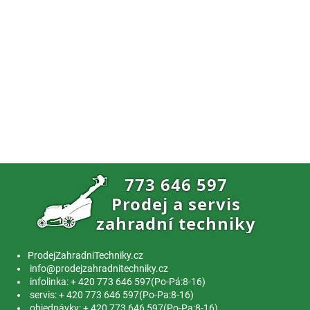
ProdejZahradniTechniky.cz
info@prodejzahradnitechniky.cz
infolinka: + 420 773 646 597(Po-Pá:8-16)
servis: + 420 773 646 597(Po-Pa:8-16)
objednávky: + 420 773 646 597(Po-Pa:8-16)