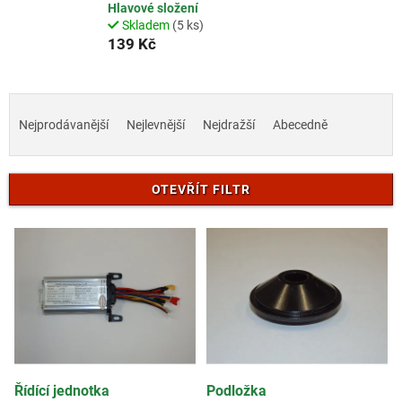
Hlavové složení
Skladem
(5 ks)
139 Kč
Ř
a
Nejprodávanější
Nejlevnější
Nejdražší
Abecedně
z
e
n
OTEVŘÍT FILTR
í
p
V
r
ý
o
p
d
i
u
s
k
p
t
r
ů
o
d
Řídící jednotka
Podložka