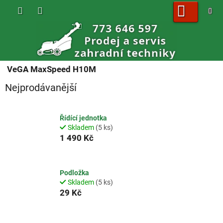
Přejít
na
obsah
NÁKUPNÍ
KOŠÍK
VeGA MaxSpeed H10M
Nejprodávanější
Řídící jednotka
Skladem
(5 ks)
1 490 Kč
Podložka
Skladem
(5 ks)
29 Kč