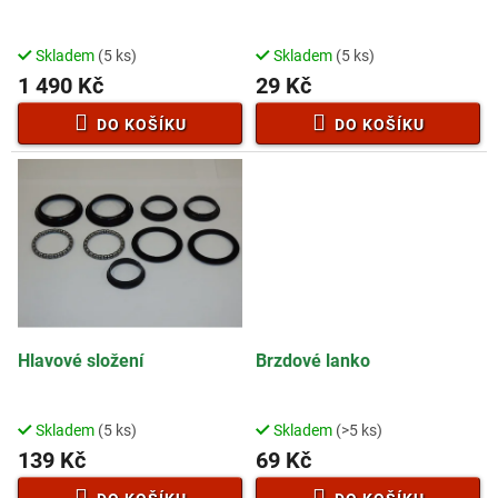
u
k
t
Skladem
(5 ks)
Skladem
(5 ks)
ů
1 490 Kč
29 Kč
DO KOŠÍKU
DO KOŠÍKU
Hlavové složení
Brzdové lanko
Skladem
(5 ks)
Skladem
(>5 ks)
139 Kč
69 Kč