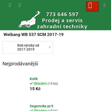
Přejít
na
obsah
NÁKUPNÍ
KOŠÍK
Weibang WB 537 SCM 2017-19
Rok výroby od
2017-2019
Nejprodávanější
Kolík
Skladem
(>5 ks)
15 Kč
Segerovka pr.9
Skladem
(>5 ks)