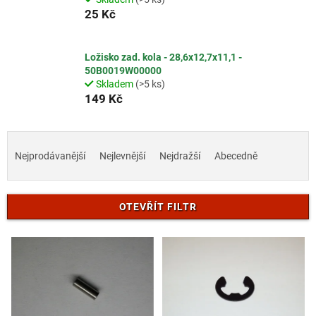
25 Kč
Ložisko zad. kola - 28,6x12,7x11,1 -
50B0019W00000
Skladem
(>5 ks)
149 Kč
Ř
a
Nejprodávanější
Nejlevnější
Nejdražší
Abecedně
z
e
n
OTEVŘÍT FILTR
í
p
V
r
ý
o
p
d
i
u
s
k