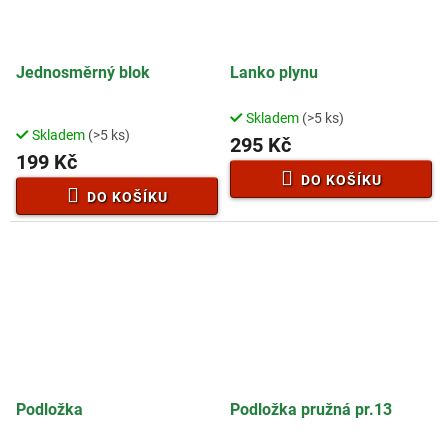
Jednosměrný blok
Lanko plynu
Skladem
(>5 ks)
Průměrné
Skladem
(>5 ks)
hodnocení
295 Kč
199 Kč
produktu
je
DO KOŠÍKU
1,5
DO KOŠÍKU
z
5
hvězdiček.
Podložka
Podložka pružná pr.13