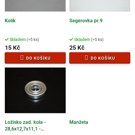
p
t
r
ů
o
d
Kolík
Segerovka pr.9
u
k
t
Skladem
(>5 ks)
Skladem
(>5 ks)
ů
15 Kč
25 Kč
DO KOŠÍKU
DO KOŠÍKU
Ložisko zad. kola -
Manžeta
28,6x12,7x11,1 -