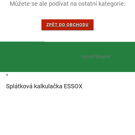
Můžete se ale podívat na ostatní kategorie.
ZPĚT DO OBCHODU
Z
á
Vytvořil Shoptet
p
a
t
×
í
Splátková kalkulačka ESSOX