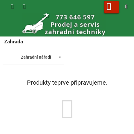
Přejít
na
obsah
NÁKUPNÍ
KOŠÍK
Zahrada
Zahradní nářadí
Produkty teprve připravujeme.