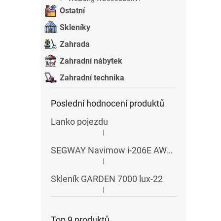
Ostatní
Skleníky
Zahrada
Zahradní nábytek
Zahradní technika
Poslední hodnocení produktů
Lanko pojezdu
|
Hodnocení produktu je 5 z 5 hvězdiček.
SEGWAY Navimow i-206E AWD RTK
|
Hodnocení produktu je 5 z 5 hvězdiček.
Skleník GARDEN 7000 lux-22
|
Hodnocení produktu je 5 z 5 hvězdiček.
Top 9 produktů