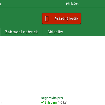
OM
Přihlášení
NÁKUPNÍ
Prázdný košík
KOŠÍK
Zahradní nábytek
Skleníky
Segerovka pr.9
s)
Skladem
(>5 ks)