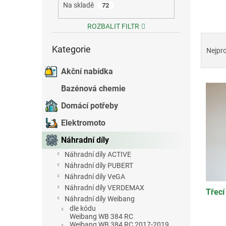
Na skladě
72
e
l
ROZBALIT FILTR
Ř
Přeskočit
a
Kategorie
kategorie
Nejpr
z
e
Akční nabídka
V
n
Bazénová chemie
ý
í
p
p
Domácí potřeby
i
r
Elektromoto
s
o
p
d
Náhradní díly
r
u
Náhradní díly ACTIVE
o
k
Náhradní díly PUBERT
d
t
Náhradní díly VeGA
u
ů
Náhradní díly VERDEMAX
Třecí
k
Náhradní díly Weibang
t
dle kódu
ů
Weibang WB 384 RC
Weibang WB 384 RC 2017-2019