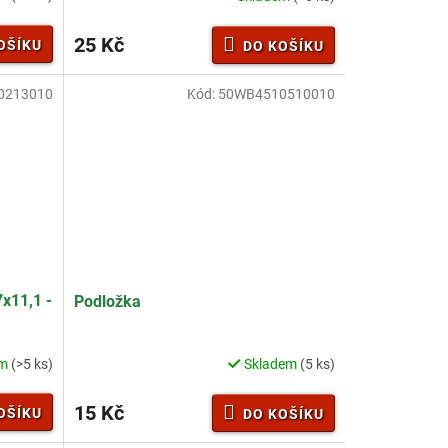
25 Kč
OŠÍKU
DO KOŠÍKU
0213010
Kód:
50WB4510510010
7x11,1 -
Podložka
em
(>5 ks)
Skladem
(5 ks)
15 Kč
OŠÍKU
DO KOŠÍKU