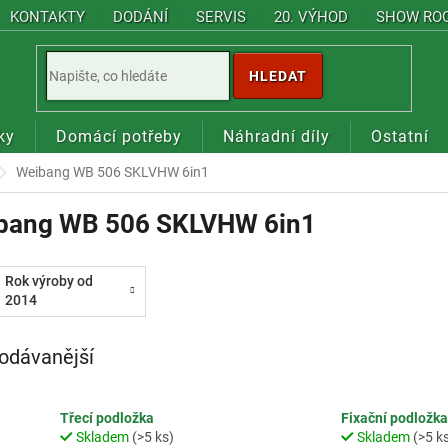
KONTAKTY
DODÁNÍ
SERVIS
20. VÝHOD
SHOW RO
HLEDAT
ky
Domácí potřeby
Náhradní díly
Ostatní
Weibang WB 506 SKLVHW 6in1
bang WB 506 SKLVHW 6in1
Rok výroby od
2014
odávanější
Třecí podložka
Fixační podložka
Skladem
(>5 ks)
Skladem
(>5 k