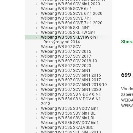
Weibang WB 506 SCV 6in1 2020
Weibang WB 506 SCVE 6in1
Weibang WB 506 SCVE 6in1 2020
Weibang WB 506 SCVE 7in1
Weibang WB 506 SCVE 7in1 2020
Weibang WB 506 SKL 5IN1
Weibang WB 506 SKLHW 5in1
Weibang WB 506 SKLVHW 6in1
Sběra
Rok výroby od 2014
Weibang WB 507 SCV
Weibang WB 507 SCV 2015
Weibang WB 507 SCV 2017
Weibang WB 507 SCV 2018-19
Průmě
Weibang WB 507 SCV 2020
hodno
Weibang WB 507 SCV 6IN1
produ
699
Weibang WB 507 SCV 6IN1 2015
je
Weibang WB 507 SCV 6IN1 2017
4,4
Weibang WB 507 SCV 6IN1 2018-19
Vhodn
Weibang WB 507 SCV 6IN1 2020
z
Weibang WB 536 SB V-DOV 6IN1
záběr
5
Weibang WB 536 SB V-DOV 6IN1-
WEIBA
hvězdi
2013
WEIBA
Weibang WB 536 SB VDOV 6in1
SBVE 
Weibang WB 536 SBV 6in1 BL
Weibang WB 536 SBV 6in1 RL
Weibang WB 536 SBV DOV 6in1
Weibang WB 536 SKALVBBC
Weibang WB 536 SKL 6IN1-2013