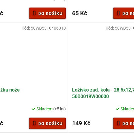
č
65 Kč
DO KOŠÍKU
DO K
Kód:
50WB5310406010
Kód:
50WB531
ožka nože
Ložisko zad. kola - 28,6x12,
50B0019W00000
Skladem
(>5 ks)
Sklad
č
149 Kč
DO KOŠÍKU
DO K