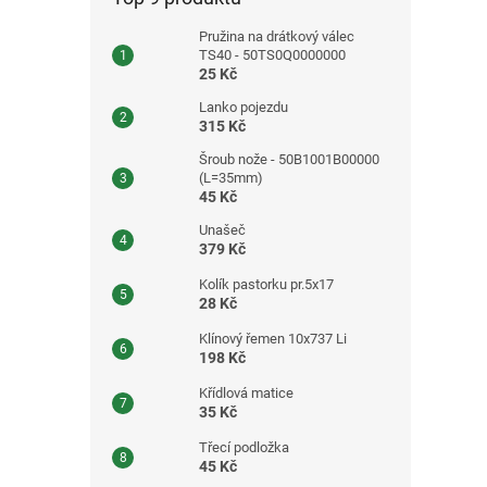
Pružina na drátkový válec
TS40 - 50TS0Q0000000
25 Kč
Lanko pojezdu
315 Kč
Šroub nože - 50B1001B00000
(L=35mm)
45 Kč
Unašeč
379 Kč
Kolík pastorku pr.5x17
28 Kč
Klínový řemen 10x737 Li
198 Kč
Křídlová matice
35 Kč
Třecí podložka
45 Kč