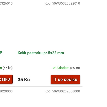
0326010
Kód:
50WB5320322010
0P
Kolík pastorku pr.5x22 mm
em
(>5 ks)
Skladem
(>5 ks)
35 Kč
OŠÍKU
DO KOŠÍKU
1020000
Kód:
50WB0202008000