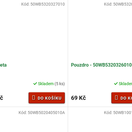
Kód:
50WB5320327010
Kód:
50WB532
eta
Pouzdro - 50WB532032601
Skladem
(5 ks)
Sklad
č
69 Kč
DO KOŠÍKU
DO K
Kód:
50WB5020405010A
Kód:
50WB100