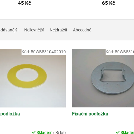
45 Kč
65 Kč
odávanější
Nejlevnější
Nejdražší
Abecedně
Kód:
50WB5310402010
Kód:
50WB531
 podložka
Fixační podložka
Skladem
(>5 ks)
Sklad