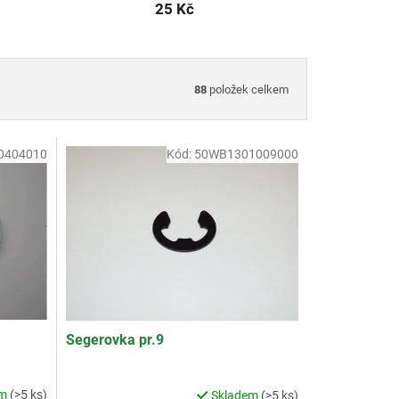
25 Kč
88
položek celkem
0404010
Kód:
50WB1301009000
Segerovka pr.9
em
(>5 ks)
Skladem
(>5 ks)