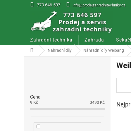
Přejít
773 646 597
info@prodejzahradnitechniky.cz
na
obsah
Zahradní technika
Zahrada
Sekač
Domů
Náhradní díly
Náhradní díly Weibang
P
Wei
o
s
t
r
a
Cena
n
9
Kč
3490
Kč
Nejpr
n
í
p
a
n