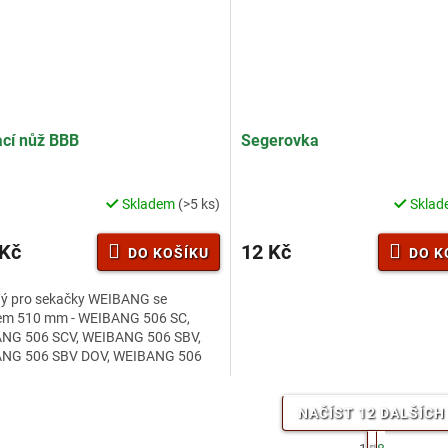
cí nůž BBB
Segerovka
Skladem
(>5 ks)
Skla
rné
cení
ktu
 Kč
12 Kč
DO KOŠÍKU
DO K
ý pro sekačky WEIBANG se
em 510 mm - WEIBANG 506 SC,
NG 506 SCV, WEIBANG 506 SBV,
ček.
NG 506 SBV DOV, WEIBANG 506
DOV, WEIBANG 506 SCVE.
NAČÍST 12 DALŠÍCH
S