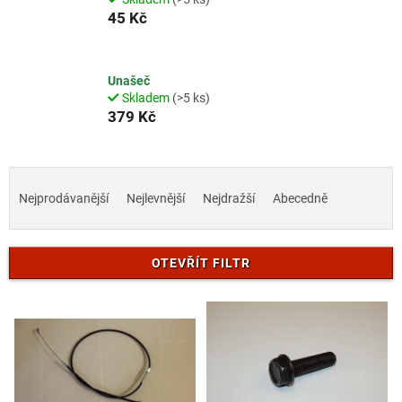
45 Kč
Unašeč
Skladem
(>5 ks)
379 Kč
Ř
a
Nejprodávanější
Nejlevnější
Nejdražší
Abecedně
z
e
n
OTEVŘÍT FILTR
í
p
V
r
ý
o
p
d
i
u
s
k