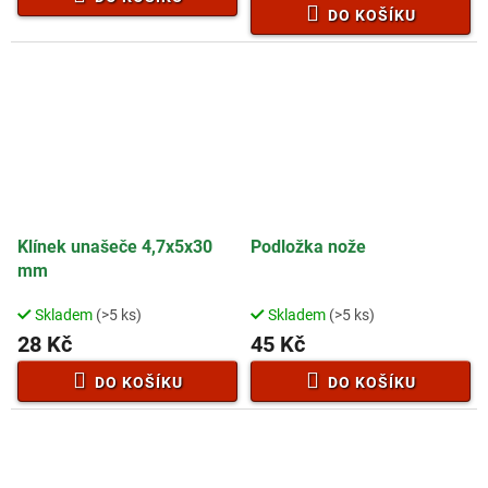
4,7
DO KOŠÍKU
z
5
hvězdiček.
Klínek unašeče 4,7x5x30
Podložka nože
mm
Skladem
(>5 ks)
Skladem
(>5 ks)
28 Kč
45 Kč
DO KOŠÍKU
DO KOŠÍKU