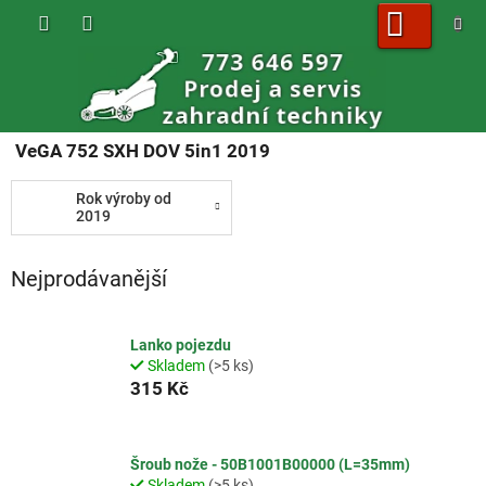
Přejít
na
obsah
NÁKUPNÍ
KOŠÍK
VeGA 752 SXH DOV 5in1 2019
Rok výroby od
2019
Nejprodávanější
Lanko pojezdu
Skladem
(>5 ks)
315 Kč
Šroub nože - 50B1001B00000 (L=35mm)
Skladem
(>5 ks)