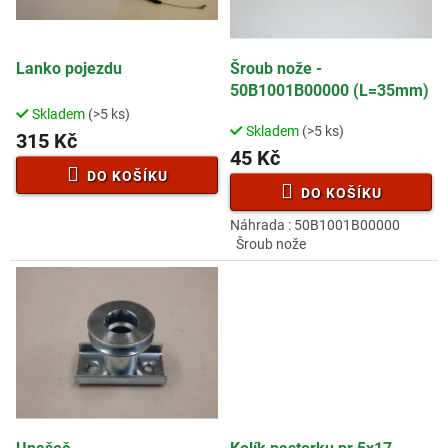
p
t
r
ů
o
d
Lanko pojezdu
Šroub nože -
u
50B1001B00000 (L=35mm)
k
Skladem
(>5 ks)
Průměrné
t
Skladem
(>5 ks)
hodnocení
315 Kč
ů
45 Kč
produktu
je
DO KOŠÍKU
3,5
DO KOŠÍKU
z
Náhrada : 50B1001B00000
5
Šroub nože
hvězdiček.