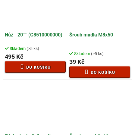
Nůž - 20¨¨ (G8510000000)
Šroub madla M8x50
Skladem
(>5 ks)
Průměrné
Skladem
(>5 ks)
hodnocení
495 Kč
39 Kč
produktu
je
DO KOŠÍKU
2,5
DO KOŠÍKU
z
5
hvězdiček.