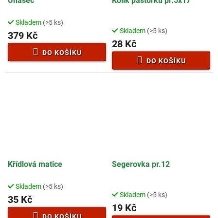
Unašeč
Kolík pastorku pr.5x17
Skladem
(>5 ks)
Průměrné
Skladem
(>5 ks)
hodnocení
379 Kč
28 Kč
produktu
je
DO KOŠÍKU
3,9
DO KOŠÍKU
z
5
hvězdiček.
Křídlová matice
Segerovka pr.12
Skladem
(>5 ks)
Průměrné
Skladem
(>5 ks)
hodnocení
35 Kč
19 Kč
produktu
je
DO KOŠÍKU