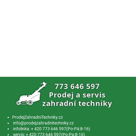
ProdejZahradniTechniky.cz
info@prodejzahradnitechniky.cz
infolinka: + 420 773 646 597(Po-Pá:8-16)
servis: + 420 773 646 597(Po-Pa:8-16)