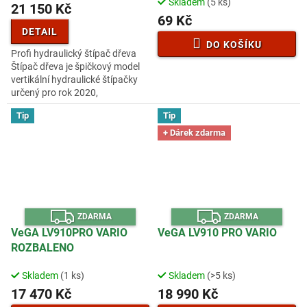
Skladem
(5 ks)
hodnocení
21 150 Kč
69 Kč
produktu
je
DETAIL
4,7
DO KOŠÍKU
Profi hydraulický štípač dřeva
z
Štípač dřeva je špičkový model
5
vertikální hydraulické štípačky
hvězdiček.
určený pro rok 2020,
konstruovaný podle
Tip
Tip
nejpřísnějších bezpečnostních
norem EU....
+ Dárek zdarma
Z
Z
ZDARMA
ZDARMA
D
D
A
A
VeGA LV910PRO VARIO
VeGA LV910 PRO VARIO
R
R
ROZBALENO
M
M
A
A
Skladem
(1 ks)
Skladem
(>5 ks)
17 470 Kč
18 990 Kč