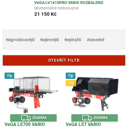
VeGA LV1410PRO VARIO ROZBALENO
Momentálně nedostupné
21 150 Kč
Ř
a
Nejprodávanější
Nejlevnější
Nejdražší
Abecedně
z
e
n
OTEVŘÍT FILTR
í
p
V
r
Tip
Tip
ý
o
Top
p
d
i
u
s
k
p
t
r
ů
Z
Z
o
ZDARMA
ZDARMA
D
D
d
A
A
VeGA LS700 VARIO
VeGA LS7 VARIO