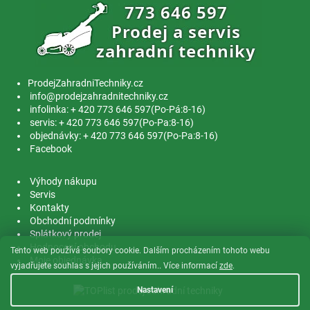
ProdejZahradniTechniky.cz
info@prodejzahradnitechniky.cz
infolinka: + 420 773 646 597(Po-Pá:8-16)
servis: + 420 773 646 597(Po-Pa:8-16)
objednávky: + 420 773 646 597(Po-Pa:8-16)
Facebook
Výhody nákupu
Servis
Kontakty
Obchodní podmínky
Splátkový prodej
Hodnocení obchodu
Tento web používá soubory cookie. Dalším procházením tohoto webu
Moje objednávka
vyjadřujete souhlas s jejich používáním.. Více informací
zde
.
Nastavení