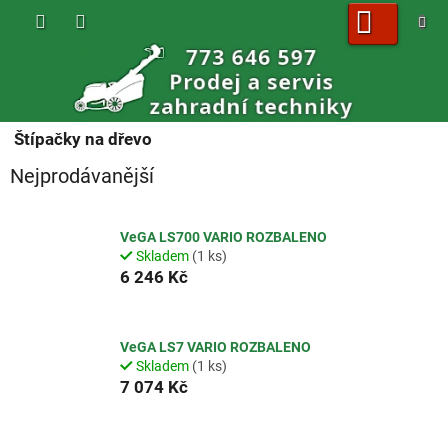
Přejít
na
obsah
NÁKUPNÍ
KOŠÍK
Štípačky na dřevo
Nejprodávanější
VeGA LS700 VARIO ROZBALENO
Skladem
(1 ks)
6 246 Kč
VeGA LS7 VARIO ROZBALENO
Skladem
(1 ks)
7 074 Kč