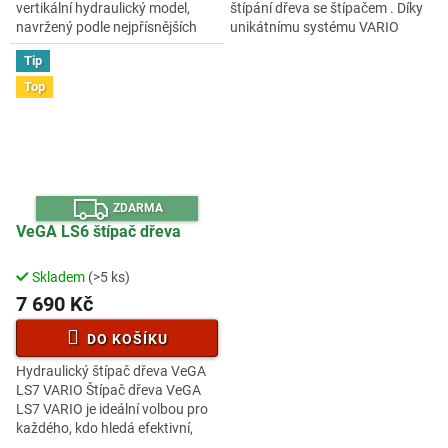
vertikální hydraulický model,
štípání dřeva se štípačem . Díky
hvězdiček.
hvězdiček.
navržený podle nejpřísnějších
unikátnímu systému VARIO
bezpečnostních norem EU.
můžete snadno nastavit délku
Tip
Tento profesionální stroj zvládne
pracovního cyklu pístu...
i...
Top
Z
ZDARMA
D
A
VeGA LS6 štípač dřeva
R
M
A
Skladem
(>5 ks)
Průměrné
hodnocení
7 690 Kč
produktu
je
DO KOŠÍKU
3,7
Hydraulický štípač dřeva VeGA
z
LS7 VARIO Štípač dřeva VeGA
5
LS7 VARIO je ideální volbou pro
hvězdiček.
každého, kdo hledá efektivní,
pohodlné a energeticky úsporné