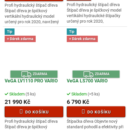
Profi hydraulický štípač dřeva
Profi hydraulický štípač dřeva
Štípač dřeva je špičkový model
Štípač dřeva je špičkový
vertikální hydraulické štípačky
vertikální hydraulický model
určený pro rok 2020,
určený pro rok 2020, navržený
konstruovaný podle
podle nejpřísnějších
Tip
Tip
nejpřísnějších bezpečnostních
bezpečnostních norem EU.
norem EU....
Tento...
+ Dárek zdarma
+ Dárek zdarma
Z
Z
ZDARMA
ZDARMA
D
D
A
A
VeGA LV1110 PRO VARIO
VeGA LS700 VARIO
R
R
M
M
A
A
Skladem
(5 ks)
Skladem
(>5 ks)
Průměrné
Průměrné
hodnocení
hodnocení
21 990 Kč
6 790 Kč
produktu
produktu
je
je
DO KOŠÍKU
DO KOŠÍKU
4,0
3,1
Profi hydraulický štípač dřeva
Štípačka dřeva Objevte nový
z
z
Štípač dřeva je špičkový
standard pohodlí a efektivity při
5
5