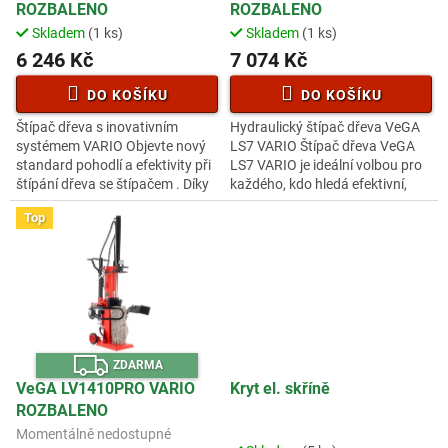
R
R
u
ROZBALENO
ROZBALENO
M
M
A
A
k
Skladem
(1 ks)
Skladem
(1 ks)
Průměrné
Průměrné
t
hodnocení
hodnocení
6 246 Kč
7 074 Kč
ů
produktu
produktu
je
je
DO KOŠÍKU
DO KOŠÍKU
3,9
2,8
Štípač dřeva s inovativním
Hydraulický štípač dřeva VeGA
z
z
systémem VARIO Objevte nový
LS7 VARIO Štípač dřeva VeGA
5
5
standard pohodlí a efektivity při
LS7 VARIO je ideální volbou pro
hvězdiček.
hvězdiček.
štípání dřeva se štípačem . Díky
každého, kdo hledá efektivní,
unikátnímu systému VARIO
pohodlné a energeticky úsporné
Top
můžete snadno nastavit délku...
štípání dřeva. Díky...
Z
ZDARMA
D
A
VeGA LV1410PRO VARIO
Kryt el. skříně
R
ROZBALENO
M
A
Momentálně nedostupné
Průměrné