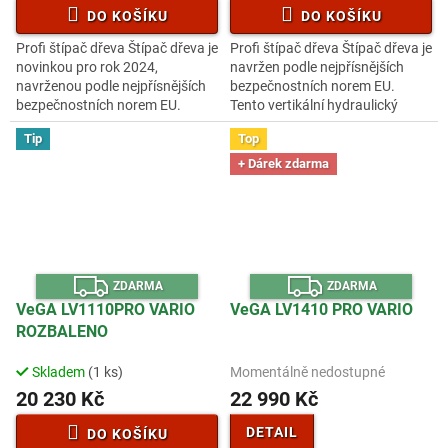
DO KOŠÍKU
DO KOŠÍKU
Profi štípač dřeva Štípač dřeva je
Profi štípač dřeva Štípač dřeva je
novinkou pro rok 2024,
navržen podle nejpřísnějších
navrženou podle nejpřísnějších
bezpečnostních norem EU.
bezpečnostních norem EU.
Tento vertikální hydraulický
Tento vertikální hydraulický
štípač je určen pro profesionální
Tip
Top
štípač je určen pro
i náročné domácí použití...
profesionální...
+ Dárek zdarma
Z
Z
ZDARMA
ZDARMA
D
D
A
A
VeGA LV1110PRO VARIO
VeGA LV1410 PRO VARIO
R
R
ROZBALENO
M
M
A
A
Skladem
(1 ks)
Momentálně nedostupné
20 230 Kč
22 990 Kč
DETAIL
DO KOŠÍKU