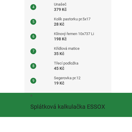
Unašeč
379 Kč
Kolík pastorku pr.5x17
28 Kč
Klínový řemen 10x737 Li
198 Kč
Křídlová matice
35 Kč
Třecí podložka
45 Kč
Segerovka pr.12
19 Kč
Z
×
á
Splátková kalkulačka ESSOX
p
a
t
í