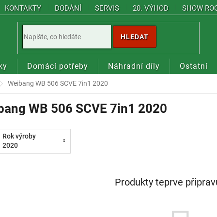
KONTAKTY
DODÁNÍ
SERVIS
20. VÝHOD
SHOW RO
HLEDAT
ky
Domácí potřeby
Náhradní díly
Ostatní
Weibang WB 506 SCVE 7in1 2020
bang WB 506 SCVE 7in1 2020
Rok výroby
2020
Produkty teprve připra