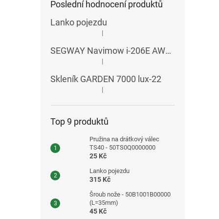
Poslední hodnocení produktů
Lanko pojezdu
|
Hodnocení produktu je 5 z 5 hvězdiček.
SEGWAY Navimow i-206E AWD RTK
|
Hodnocení produktu je 5 z 5 hvězdiček.
Skleník GARDEN 7000 lux-22
|
Hodnocení produktu je 5 z 5 hvězdiček.
Top 9 produktů
Pružina na drátkový válec
TS40 - 50TS0Q0000000
25 Kč
Lanko pojezdu
315 Kč
Šroub nože - 50B1001B00000
(L=35mm)
45 Kč