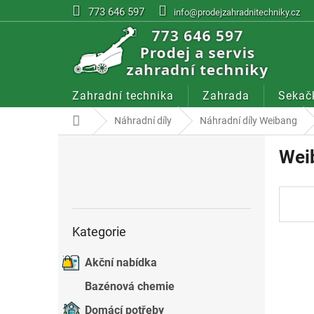
Přejít
773 646 597
info@prodejzahradnitechniky.cz
na
obsah
Zahradní technika
Zahrada
Sekač
Domů
Náhradní díly
Náhradní díly Weibang
P
Wei
o
s
t
r
a
Přeskočit
Kategorie
kategorie
n
n
Akční nabídka
í
p
Bazénová chemie
a
n
Domácí potřeby