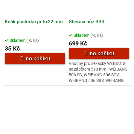
Kolík pastorku pr.5x22 mm
Sběrací nůž BBB
Skladem
(>5 ks)
Průměrné
Skladem
(>5 ks)
hodnocení
699 Kč
35 Kč
produktu
je
DO KOŠÍKU
4,4
DO KOŠÍKU
Vhodný pro sekačky WEIBANG
z
se záběrem 510 mm - WEIBANG
5
506 SC, WEIBANG 506 SCV,
hvězdiček.
WEIBANG 506 SBV, WEIBANG
506 SBV DOV, WEIBANG 506
SBVE DOV, WEIBANG 506 SCVE.