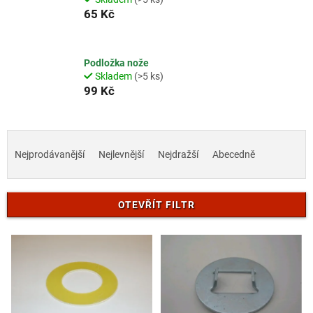
65 Kč
Podložka nože
Skladem
(>5 ks)
99 Kč
Ř
a
Nejprodávanější
Nejlevnější
Nejdražší
Abecedně
z
e
n
OTEVŘÍT FILTR
í
p
V
r
ý
o
p
d
i
u
s
k