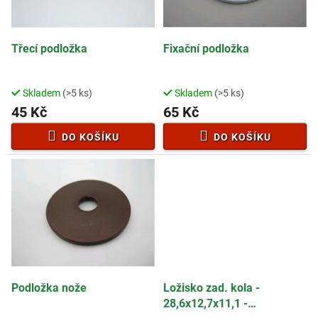
p
t
r
ů
o
d
Třecí podložka
Fixační podložka
u
k
t
Skladem
(>5 ks)
Skladem
(>5 ks)
ů
45 Kč
65 Kč
DO KOŠÍKU
DO KOŠÍKU
Podložka nože
Ložisko zad. kola -
28,6x12,7x11,1 -