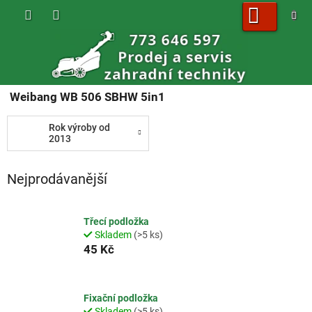
Přejít
na
obsah
NÁKUPNÍ
KOŠÍK
Weibang WB 506 SBHW 5in1
Rok výroby od
2013
Nejprodávanější
Třecí podložka
Skladem
(>5 ks)
45 Kč
Fixační podložka
Skladem
(>5 ks)