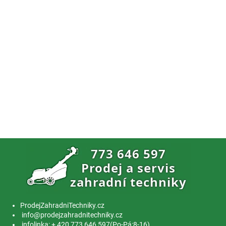
ProdejZahradniTechniky.cz
info@prodejzahradnitechniky.cz
infolinka: + 420 773 646 597(Po-Pá:8-16)