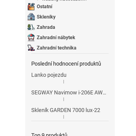
Ostatní
Skleníky
Zahrada
Zahradní nábytek
Zahradní technika
Poslední hodnocení produktů
Lanko pojezdu
|
Hodnocení produktu je 5 z 5 hvězdiček.
SEGWAY Navimow i-206E AWD RTK
|
Hodnocení produktu je 5 z 5 hvězdiček.
Skleník GARDEN 7000 lux-22
|
Hodnocení produktu je 5 z 5 hvězdiček.
Top 9 produktů