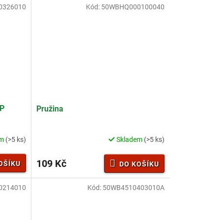
0326010
Kód:
50WBHQ000100040
0P
Pružina
em
(>5 ks)
Skladem
(>5 ks)
109 Kč
OŠÍKU
DO KOŠÍKU
0214010
Kód:
50WB4510403010A