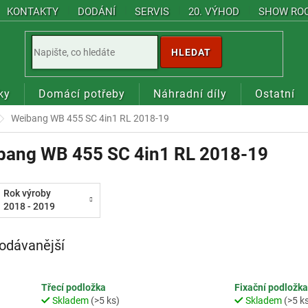
KONTAKTY
DODÁNÍ
SERVIS
20. VÝHOD
SHOW RO
HLEDAT
ky
Domácí potřeby
Náhradní díly
Ostatní
Weibang WB 455 SC 4in1 RL 2018-19
bang WB 455 SC 4in1 RL 2018-19
Rok výroby
2018 - 2019
odávanější
Třecí podložka
Fixační podložka
Skladem
(>5 ks)
Skladem
(>5 k