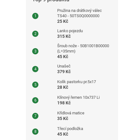
Pružina na drátkový válec
TS40 - 50TS0Q0000000
25 Kč
Lanko pojezdu
315 Kč
Šroub nože - 50B1001B00000
(L=35mm)
45 Kč
Unašeč
379 Kč
Kolík pastorku pr.5x17
28 Kč
Klínový řemen 10x737 Li
198 Kč
Křídlová matice
35 Kč
Třecí podložka
45 Kč