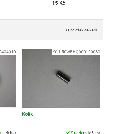
15 Kč
71
položek celkem
0404010
Kód:
50WBHQ000100030
Kolík
em
(>5 ks)
Skladem
(>5 ks)