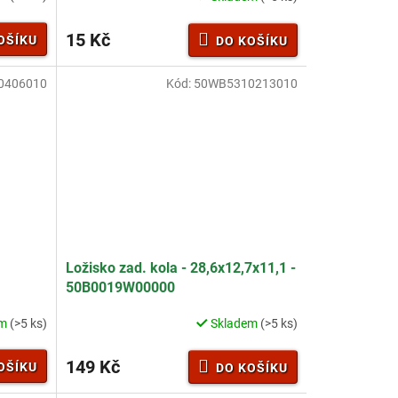
15 Kč
OŠÍKU
DO KOŠÍKU
0406010
Kód:
50WB5310213010
Ložisko zad. kola - 28,6x12,7x11,1 -
50B0019W00000
em
(>5 ks)
Skladem
(>5 ks)
149 Kč
OŠÍKU
DO KOŠÍKU