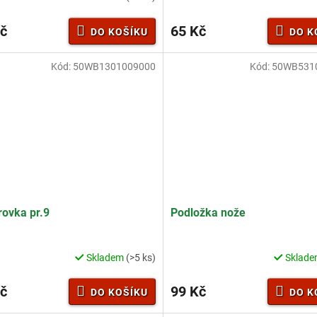
č
65 Kč
DO KOŠÍKU
DO K
Kód:
50WB1301009000
Kód:
50WB531
ovka pr.9
Podložka nože
Skladem
(>5 ks)
Sklad
č
99 Kč
DO KOŠÍKU
DO K