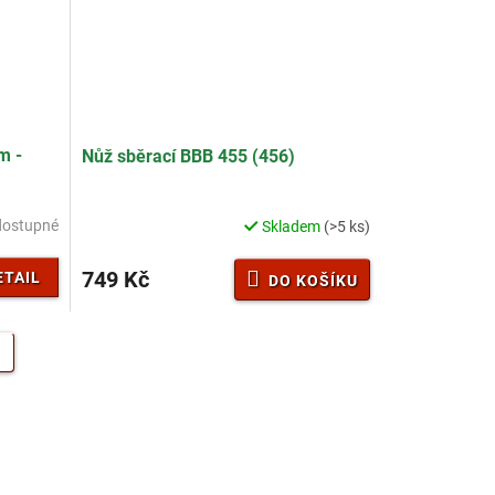
m -
Nůž sběrací BBB 455 (456)
dostupné
Skladem
(>5 ks)
749 Kč
ETAIL
DO KOŠÍKU