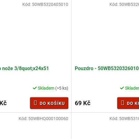
Kód:
50WB5320405010
Kód:
50WB532
 nože 3/8quot;x24x51
Pouzdro - 50WB532032601
Skladem
(>5 ks)
Sklad
 Kč
69 Kč
DO KOŠÍKU
DO K
Kód:
50WBHQ000100060
Kód:
50WB531