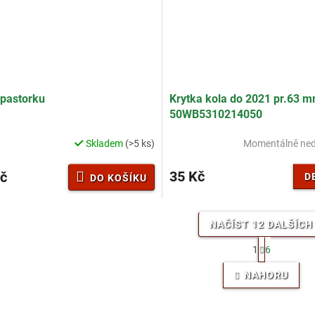
 pastorku
Krytka kola do 2021 pr.63 m
50WB5310214050
Skladem
(>5 ks)
Momentálně ne
35 Kč
č
D
DO KOŠÍKU
NAČÍST 12 DALŠÍCH
S
1
6
t
O
r
v
NAHORU
á
l
n
á
k
d
o