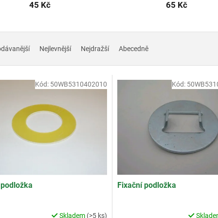
45 Kč
65 Kč
odávanější
Nejlevnější
Nejdražší
Abecedně
Kód:
50WB5310402010
Kód:
50WB531
 podložka
Fixační podložka
Skladem
(>5 ks)
Sklad