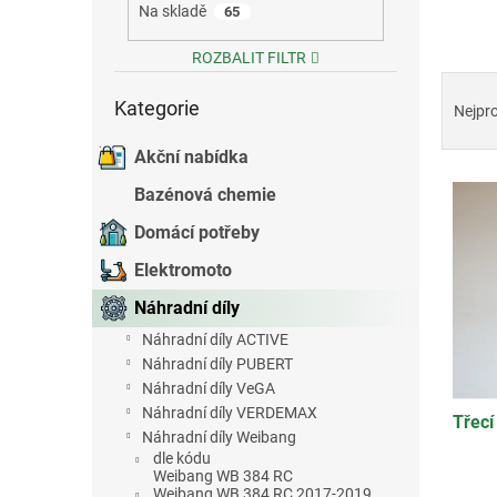
Na skladě
65
e
l
ROZBALIT FILTR
Ř
Přeskočit
a
Kategorie
kategorie
Nejpr
z
e
Akční nabídka
V
n
Bazénová chemie
ý
í
p
p
Domácí potřeby
i
r
Elektromoto
s
o
p
d
Náhradní díly
r
u
Náhradní díly ACTIVE
o
k
Náhradní díly PUBERT
d
t
Náhradní díly VeGA
u
ů
Náhradní díly VERDEMAX
Třecí
k
Náhradní díly Weibang
t
dle kódu
ů
Weibang WB 384 RC
Weibang WB 384 RC 2017-2019