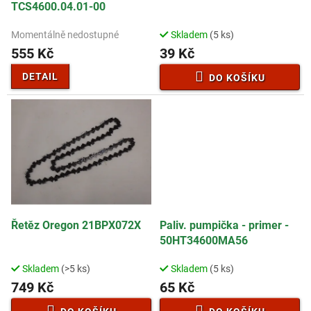
u
TCS4600.04.01-00
k
t
Momentálně nedostupné
Skladem
(5 ks)
ů
555 Kč
39 Kč
DETAIL
DO KOŠÍKU
Řetěz Oregon 21BPX072X
Paliv. pumpička - primer -
50HT34600MA56
Skladem
(>5 ks)
Skladem
(5 ks)
749 Kč
65 Kč