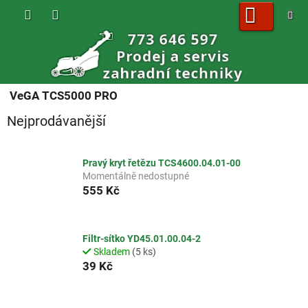
Přejít
na
obsah
NÁKUPNÍ
KOŠÍK
VeGA TCS5000 PRO
Nejprodávanější
Pravý kryt řetězu TCS4600.04.01-00
Momentálně nedostupné
555 Kč
Filtr-sítko YD45.01.00.04-2
Skladem
(5 ks)
39 Kč