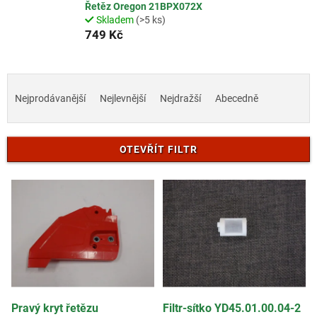
Řetěz Oregon 21BPX072X
Skladem
(>5 ks)
749 Kč
Ř
a
Nejprodávanější
Nejlevnější
Nejdražší
Abecedně
z
e
n
OTEVŘÍT FILTR
í
p
V
r
ý
o
p
d
i
u
s
k
p
t
r
ů
o
d
Pravý kryt řetězu
Filtr-sítko YD45.01.00.04-2