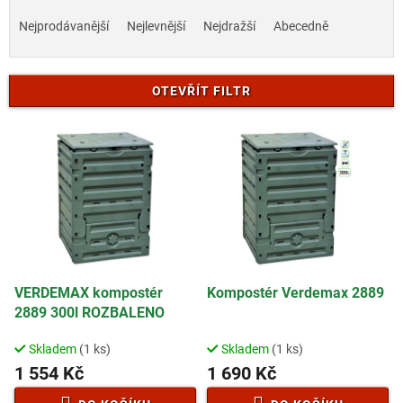
Ř
a
Nejprodávanější
Nejlevnější
Nejdražší
Abecedně
z
e
n
OTEVŘÍT FILTR
í
p
V
r
ý
o
p
d
i
u
s
k
p
t
r
ů
o
d
VERDEMAX kompostér
Kompostér Verdemax 2889
u
2889 300l ROZBALENO
k
t
Skladem
(1 ks)
Skladem
(1 ks)
ů
1 554 Kč
1 690 Kč