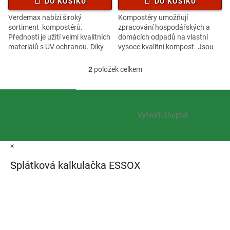
DO KOŠÍKU
DO KOŠÍKU
Verdemax nabízí široký
Kompostéry umožňují
sortiment kompostérů.
zpracování hospodářských a
Předností je užití velmi kvalitních
domácích odpadů na vlastní
materiálů s UV ochranou. Díky
vysoce kvalitní kompost. Jsou
svému praktickému a líbivému
vybaveny víkem a spodním
provedení zaujme i...
otvorem pro snadné vyndávání
2
položek celkem
O
kompostové...
v
l
Z
á
á
d
Vytvořil Shoptet
p
a
a
c
t
í
×
í
p
r
Splátková kalkulačka ESSOX
v
k
y
v
ý
p
i