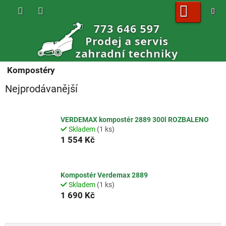
Přejít
na
obsah
NÁKUPNÍ
KOŠÍK
Kompostéry
Nejprodávanější
VERDEMAX kompostér 2889 300l ROZBALENO
Skladem
(1 ks)
1 554 Kč
Kompostér Verdemax 2889
Skladem
(1 ks)
1 690 Kč