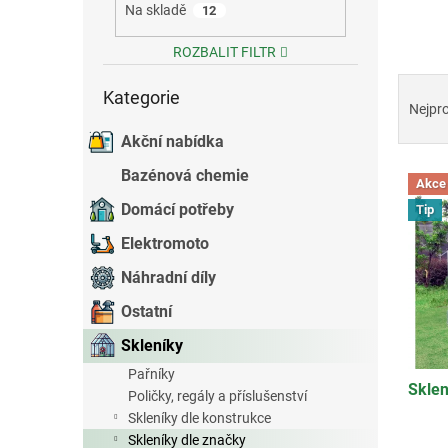
Na skladě
12
e
l
ROZBALIT FILTR
Přeskočit
Ř
Kategorie
kategorie
a
Nejpr
z
Akční nabídka
e
V
n
Bazénová chemie
Akce
ý
í
Domácí potřeby
Tip
p
p
i
r
Elektromoto
s
o
Náhradní díly
p
d
r
u
Ostatní
o
k
Skleníky
d
t
u
ů
Pařníky
Skle
k
Poličky, regály a příslušenství
t
Skleníky dle konstrukce
ů
Skleníky dle značky