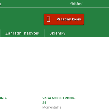
OM
Přihlášení
NÁKUPNÍ
Prázdný košík
KOŠÍK
Zahradní nábytek
Skleníky
ONG-
VeGA 6900 STRONG-
24
Momentálně