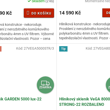
M
Skladem
(2 ks)
Momentálně ne
rné
Průměrné
cení
hodnocení
A
ktu
produktu
14 590 Kč
90 Kč
D
DO KOŠÍKU
je
3,7
Hliníková konstrukce - nekoroduje
ová konstrukce - nekoroduje.
z
Prosklení z nerozbitného komůrk
ení z nerozbitného komůrkového
5
polykarbonátu 4mm s UV filtrem.
rbonátu 4mm s UV filtrem. Výborné
ček.
hvězdiček.
tepelněizolační vlastnosti. Pozor
ěizolační vlastnosti. Pozor – cena
skleníku obsahuje...
ku obsahuje...
Kód:
27VEGA5000STR/3
Kód:
27VEGA80
Tip
Z
ZDARMA
D
A
ník GARDEN 5000 lux-22
Hliníkový skleník VeGA 8000
STRONG-22 ROZBALENO
R