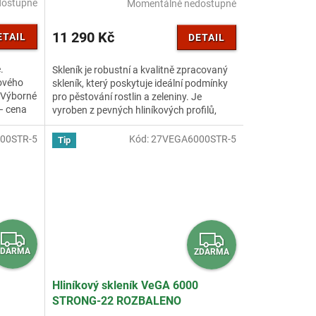
M
M
dostupné
Momentálně nedostupné
A
A
11 290 Kč
ETAIL
DETAIL
.
Skleník je robustní a kvalitně zpracovaný
ového
skleník, který poskytuje ideální podmínky
 Výborné
pro pěstování rostlin a zeleniny. Je
 – cena
vyroben z pevných hliníkových profilů,
které zaručují...
00STR-5
Kód:
27VEGA6000STR-5
Tip
Z
Z
ZDARMA
ZDARMA
D
D
A
A
Hliníkový skleník VeGA 6000
STRONG-22 ROZBALENO
R
R