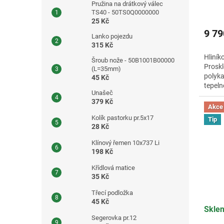
Pružina na drátkový válec
Průmě
TS40 - 50TS0Q0000000
hodno
25 Kč
produ
9 79
Lanko pojezdu
je
315 Kč
3,8
Hliník
z
Šroub nože - 50B1001B00000
Proskl
5
(L=35mm)
polyka
hvězdi
45 Kč
tepeln
Unašeč
sklení
379 Kč
Akce
Kolík pastorku pr.5x17
Tip
28 Kč
Klínový řemen 10x737 Li
198 Kč
Křídlová matice
35 Kč
Třecí podložka
45 Kč
Skle
Segerovka pr.12