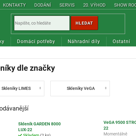
KONTAKTY
DODÁNÍ
SERVIS
20. VÝHOD
SHOW RO
HLEDAT
ky
Domácí potřeby
Náhradní díly
Ostatní
níky dle značky
Skleníky LIMES
Skleníky VeGA
odávanější
VeGA 9500 STR
Skleník GARDEN 8000
22
LUX-22
Momentálně
Skladem
(2 ks)