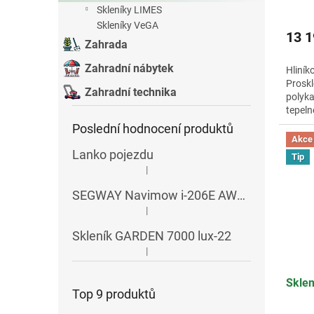
Průmě
Skleníky LIMES
hodno
Skleníky VeGA
produ
13 1
Zahrada
je
3,5
Zahradní nábytek
Hliník
z
Proskl
5
Zahradní technika
polyka
hvězdi
tepeln
sklení
Poslední hodnocení produktů
Akce
Lanko pojezdu
Tip
|
Hodnocení produktu je 5 z 5 hvězdiček.
SEGWAY Navimow i-206E AWD RTK
|
Hodnocení produktu je 5 z 5 hvězdiček.
Skleník GARDEN 7000 lux-22
|
Hodnocení produktu je 5 z 5 hvězdiček.
Skle
Top 9 produktů