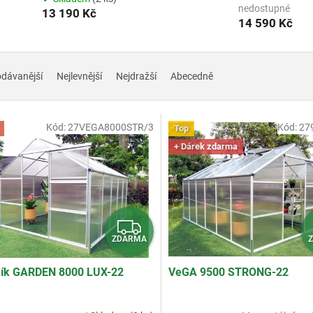
nedostupné
13 190 Kč
14 590 Kč
odávanější
Nejlevnější
Nejdražší
Abecedně
Kód:
27VEGA8000STR/3
Kód:
27
Top
+ Dárek zdarma
Z
ZDARMA
D
A
ník GARDEN 8000 LUX-22
VeGA 9500 STRONG-22
R