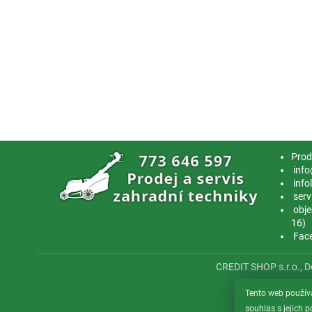
Prod
info
info
serv
obje
16)
Fac
CREDIT SHOP s.r.o., 
Tento web použív
souhlas s jejich 