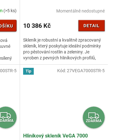
R
R
M
M
em
(>5 ks)
Momentálně nedostupné
A
A
10 386 Kč
DETAIL
OŠÍKU
Skleník je robustní a kvalitně zpracovaný
íková
skleník, který poskytuje ideální podmínky
osuvné
pro pěstování rostlin a zeleniny. Je
vyroben z pevných hliníkových profilů,
sílený
které zaručují...
00STR-5
Kód:
27VEGA7000STR-5
Tip
Z
Z
ZDARMA
ZDARMA
D
D
A
A
Hliníkový skleník VeGA 7000