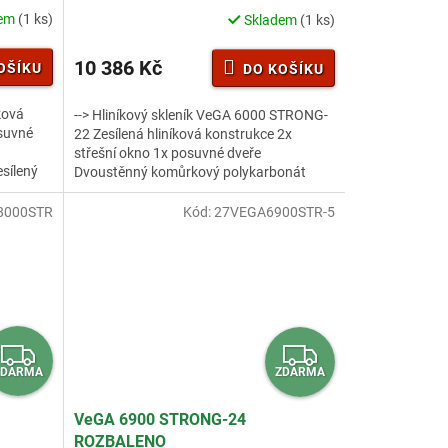
M
M
dem
(1 ks)
Skladem
(1 ks)
A
A
10 386 Kč
OŠÍKU
DO KOŠÍKU
íková
--> Hliníkový skleník VeGA 6000 STRONG-
osuvné
22 Zesílená hliníková konstrukce 2x
střešní okno 1x posuvné dveře
sílený
Dvoustěnný komůrkový polykarbonát
4mm s UV filterm Zesílený nosný profil...
8000STR
Kód:
27VEGA6900STR-5
Z
Z
ZDARMA
ZDARMA
D
D
A
A
VeGA 6900 STRONG-24
ROZBALENO