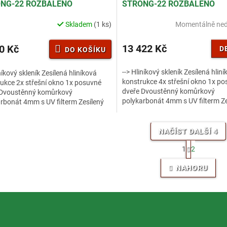
NG-22 ROZBALENO
STRONG-22 ROZBALENO
R
M
Skladem
(1 ks)
Momentálně ne
A
13 422 Kč
0 Kč
D
DO KOŠÍKU
--> Hliníkový skleník Zesílená hlin
iníkový skleník Zesílená hliníková
konstrukce 4x střešní okno 1x p
ukce 2x střešní okno 1x posuvné
dveře Dvoustěnný komůrkový
 Dvoustěnný komůrkový
polykarbonát 4mm s UV filterm Ze
rbonát 4mm s UV filterm Zesílený
nosný profil Hlubší drážka pro...
profil Hlubší drážka pro...
NAČÍST DALŠÍ 4
S
1
2
t
O
r
v
NAHORU
á
l
n
á
k
d
o
a
v
c
á
í
n