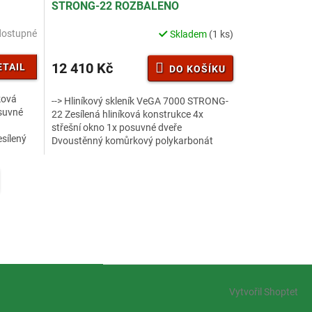
STRONG-22 ROZBALENO
R
R
M
M
dostupné
Skladem
(1 ks)
A
A
12 410 Kč
ETAIL
DO KOŠÍKU
íková
--> Hliníkový skleník VeGA 7000 STRONG-
osuvné
22 Zesílená hliníková konstrukce 4x
střešní okno 1x posuvné dveře
sílený
Dvoustěnný komůrkový polykarbonát
4mm s UV filterm Zesílený nosný profil...
Vytvořil Shoptet