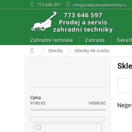
Přejít
773 646 597
info@prodejzahradnitechniky.cz
na
obsah
Zahradní technika
Zahrada
Sekač
Domů
Skleníky
Skleníky dle značky
P
Skle
o
s
t
r
a
Cena
n
9190
Kč
14590
Kč
Nejpr
n
í
p
a
n