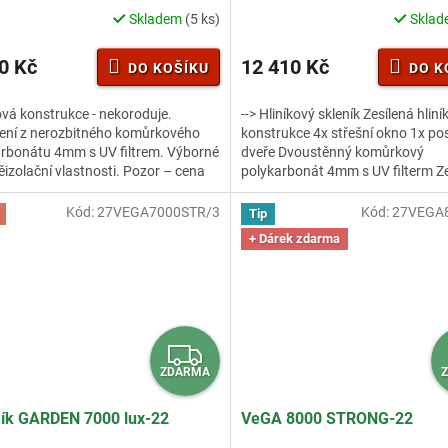
M
Skladem
(5 ks)
Skla
rné
cení
A
ktu
0 Kč
12 410 Kč
DO KOŠÍKU
DO K
ová konstrukce - nekoroduje.
--> Hliníkový skleník Zesílená hlin
ení z nerozbitného komůrkového
konstrukce 4x střešní okno 1x p
rbonátu 4mm s UV filtrem. Výborné
dveře Dvoustěnný komůrkový
ček.
ěizolační vlastnosti. Pozor – cena
polykarbonát 4mm s UV filterm Ze
ku obsahuje...
nosný profil Hlubší drážka pro...
Kód:
27VEGA7000STR/3
Kód:
27VEGA
Tip
+ Dárek zdarma
Z
ZDARMA
D
A
ník GARDEN 7000 lux-22
VeGA 8000 STRONG-22