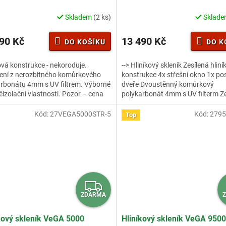
R
M
Skladem
(2 ks)
Sklad
rné
cení
A
ktu
90 Kč
13 490 Kč
DO KOŠÍKU
DO K
ová konstrukce - nekoroduje.
--> Hliníkový skleník Zesílená hlin
ení z nerozbitného komůrkového
konstrukce 4x střešní okno 1x p
rbonátu 4mm s UV filtrem. Výborné
dveře Dvoustěnný komůrkový
ček.
ěizolační vlastnosti. Pozor – cena
polykarbonát 4mm s UV filterm Ze
ku obsahuje...
nosný profil Hlubší drážka pro...
Kód:
27VEGA5000STR-5
Kód:
2795
Top
Z
ZDARMA
D
A
kový skleník VeGA 5000
Hliníkový skleník VeGA 9500