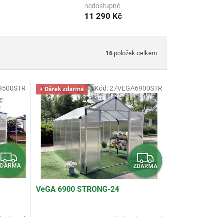
nedostupné
11 290 Kč
16
položek celkem
9500STR
Kód:
27VEGA6900STR
+ Dárek zdarma
Z
Z
ZDARMA
ZDARMA
D
D
A
A
VeGA 6900 STRONG-24
R
R