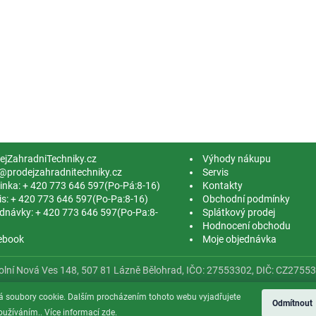
ejZahradniTechniky.cz
Výhody nákupu
@prodejzahradnitechniky.cz
Servis
linka: + 420 773 646 597(Po-Pá:8-16)
Kontakty
is: + 420 773 646 597(Po-Pa:8-16)
Obchodní podmínky
dnávky: + 420 773 646 597(Po-Pa:8-
Splátkový prodej
Hodnocení obchodu
ebook
Moje objednávka
Dolní Nová Ves 148, 507 81 Lázně Bělohrad, IČO: 27553302, DIČ: CZ275
á soubory cookie. Dalším procházením tohoto webu vyjadřujete
Odmítnout
používáním.. Více informací
zde
.