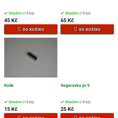
u
k
t
Skladem
(>5 ks)
Skladem
(>5 ks)
ů
45 Kč
65 Kč
DO KOŠÍKU
DO KOŠÍKU
Kolík
Segerovka pr.9
Skladem
(>5 ks)
Skladem
(>5 ks)
15 Kč
25 Kč