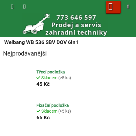
Přejít
na
obsah
NÁKUPNÍ
KOŠÍK
Weibang WB 536 SBV DOV 6in1
Nejprodávanější
Třecí podložka
Skladem
(>5 ks)
45 Kč
Fixační podložka
Skladem
(>5 ks)
65 Kč