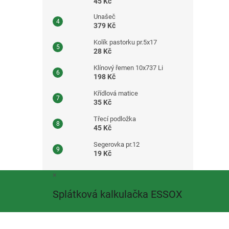
45 Kč
Unašeč
379 Kč
Kolík pastorku pr.5x17
28 Kč
Klínový řemen 10x737 Li
198 Kč
Křídlová matice
35 Kč
Třecí podložka
45 Kč
Segerovka pr.12
19 Kč
Z
×
á
Splátková kalkulačka ESSOX
p
a
t