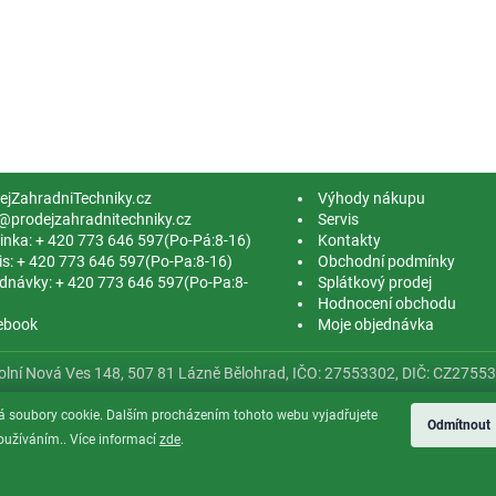
ejZahradniTechniky.cz
Výhody nákupu
@prodejzahradnitechniky.cz
Servis
linka: + 420 773 646 597(Po-Pá:8-16)
Kontakty
is: + 420 773 646 597(Po-Pa:8-16)
Obchodní podmínky
dnávky: + 420 773 646 597(Po-Pa:8-
Splátkový prodej
Hodnocení obchodu
ebook
Moje objednávka
Dolní Nová Ves 148, 507 81 Lázně Bělohrad, IČO: 27553302, DIČ: CZ275
á soubory cookie. Dalším procházením tohoto webu vyjadřujete
Odmítnout
používáním.. Více informací
zde
.