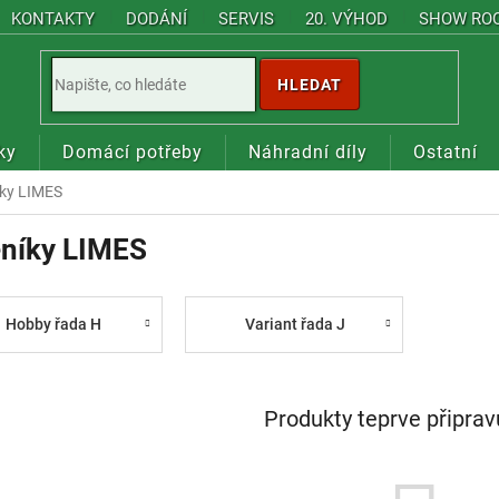
KONTAKTY
DODÁNÍ
SERVIS
20. VÝHOD
SHOW RO
HLEDAT
ky
Domácí potřeby
Náhradní díly
Ostatní
íky LIMES
eníky LIMES
Hobby řada H
Variant řada J
Produkty teprve připra