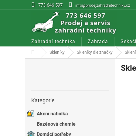
Přejít
773 646 597
info@prodejzahradnitechniky.cz
na
obsah
Zahradní technika
Zahrada
Sekač
Domů
Skleníky
Skleníky dle značky
Sklen
P
Skl
o
s
t
r
a
Přeskočit
Kategorie
kategorie
n
n
Akční nabídka
í
p
Bazénová chemie
a
n
Domácí potřeby