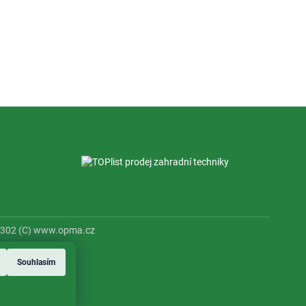
53302 (C) www.opma.cz
Souhlasím