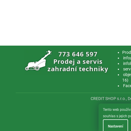
Prod
info
info
serv
obje
16)
Fac
CREDIT SHOP s.r.o., 
Tento web použív
souhlas s jejich 
Nastavení