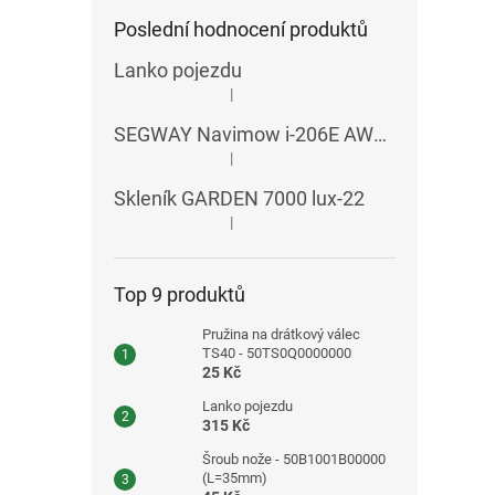
Poslední hodnocení produktů
Lanko pojezdu
|
Hodnocení produktu je 5 z 5 hvězdiček.
SEGWAY Navimow i-206E AWD RTK
|
Hodnocení produktu je 5 z 5 hvězdiček.
Skleník GARDEN 7000 lux-22
|
Hodnocení produktu je 5 z 5 hvězdiček.
Top 9 produktů
Pružina na drátkový válec
TS40 - 50TS0Q0000000
25 Kč
Lanko pojezdu
315 Kč
Šroub nože - 50B1001B00000
(L=35mm)