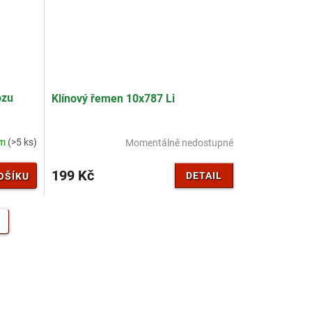
ozu
Klínový řemen 10x787 Li
em
(>5 ks)
Momentálně nedostupné
199 Kč
DETAIL
OŠÍKU