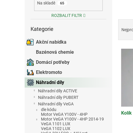
Na skladě
65
e
l
ROZBALIT FILTR
Ř
Přeskočit
a
Kategorie
kategorie
Nejpr
z
e
Akční nabídka
V
n
Bazénová chemie
ý
í
p
p
Domácí potřeby
i
r
Elektromoto
s
o
p
d
Náhradní díly
r
u
Náhradní díly ACTIVE
o
k
Náhradní díly PUBERT
d
t
Náhradní díly VeGA
u
ů
dle kódu
Kolík
k
Motor VeGA Y100V - 4HP
Motor VeGA Y100V - 4HP 2014-19
t
VeGA 1101 LUX
ů
VeGA 1102 LUX