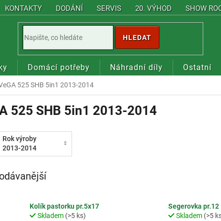
KONTAKTY
DODÁNÍ
SERVIS
20. VÝHOD
SHOW RO
HLEDAT
ky
Domácí potřeby
Náhradní díly
Ostatní
VeGA 525 SHB 5in1 2013-2014
A 525 SHB 5in1 2013-2014
Rok výroby
2013-2014
odávanější
Kolík pastorku pr.5x17
Segerovka pr.12
Skladem
(>5 ks)
Skladem
(>5 k