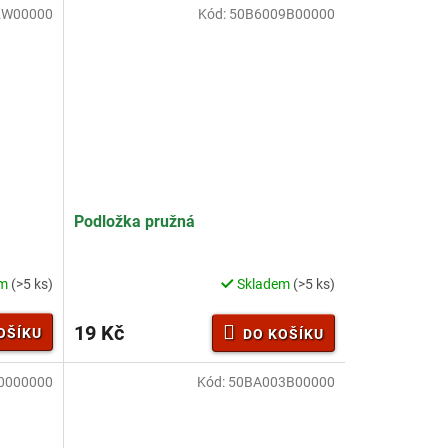
2W00000
Kód:
50B6009B00000
Podložka pružná
em
(>5 ks)
Skladem
(>5 ks)
19 Kč
OŠÍKU
DO KOŠÍKU
0000000
Kód:
50BA003B00000