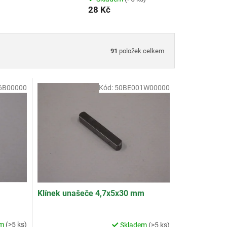
28 Kč
91
položek celkem
6B00000
Kód:
50BE001W00000
Klínek unašeče 4,7x5x30 mm
em
(>5 ks)
Skladem
(>5 ks)