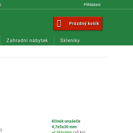
OM
Přihlášení
NÁKUPNÍ
Prázdný košík
KOŠÍK
Zahradní nábytek
Skleníky
Klínek unašeče
4,7x5x30 mm
s)
Skladem
(>5 ks)