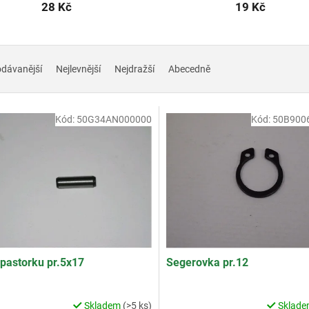
28 Kč
19 Kč
odávanější
Nejlevnější
Nejdražší
Abecedně
Kód:
50G34AN000000
Kód:
50B900
 pastorku pr.5x17
Segerovka pr.12
Skladem
(>5 ks)
Sklad