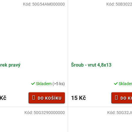
z
Kód:
50G54AM000000
Kód:
50B302
5
hvězdiček.
rek pravý
Šroub - vrut 4,8x13
Skladem
(>5 ks)
Sklad
 Kč
15 Kč
DO KOŠÍKU
DO K
Kód:
50G3290000000
Kód:
50G32J