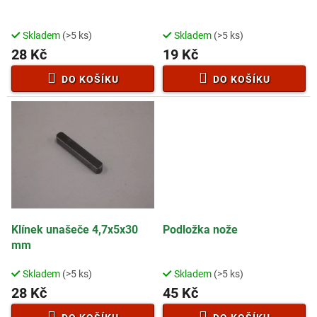
u
k
t
Skladem
(>5 ks)
Skladem
(>5 ks)
ů
28 Kč
19 Kč
DO KOŠÍKU
DO KOŠÍKU
Klínek unašeče 4,7x5x30
Podložka nože
mm
Skladem
(>5 ks)
Skladem
(>5 ks)
28 Kč
45 Kč