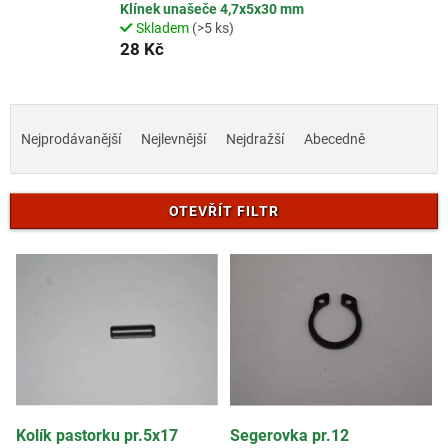
Klínek unašeče 4,7x5x30 mm
Skladem
(>5 ks)
28 Kč
Ř
a
Nejprodávanější
Nejlevnější
Nejdražší
Abecedně
z
e
n
OTEVŘÍT FILTR
í
p
V
r
ý
o
p
d
i
u
s
k
p
t
r
ů
o
d
Kolík pastorku pr.5x17
Segerovka pr.12