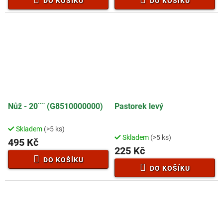
DO KOŠÍKU
DO KOŠÍKU
Nůž - 20¨¨ (G8510000000)
Pastorek levý
Skladem
(>5 ks)
Průměrné
Skladem
(>5 ks)
hodnocení
495 Kč
225 Kč
produktu
je
DO KOŠÍKU
2,5
DO KOŠÍKU
z
5
hvězdiček.