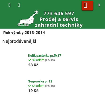
Přejít
na
obsah
NÁKUPNÍ
KOŠÍK
Rok výroby 2013-2014
Nejprodávanější
Kolík pastorku pr.5x17
Skladem
(>5 ks)
28 Kč
Segerovka pr.12
Skladem
(>5 ks)
19 Kč