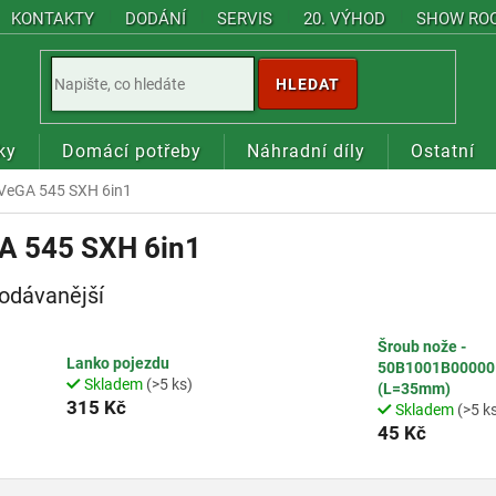
KONTAKTY
DODÁNÍ
SERVIS
20. VÝHOD
SHOW RO
HLEDAT
ky
Domácí potřeby
Náhradní díly
Ostatní
VeGA 545 SXH 6in1
A 545 SXH 6in1
odávanější
Šroub nože -
Lanko pojezdu
50B1001B00000
Skladem
(>5 ks)
(L=35mm)
315 Kč
Skladem
(>5 k
45 Kč