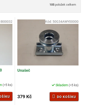
105
položek celkem
1B00032
Kód:
50G34AWY00000
0
Unašeč
em
(>5 ks)
Skladem
(>5 ks)
Průměrné
hodnocení
produktu
379 Kč
OŠÍKU
DO KOŠÍKU
je
3,9