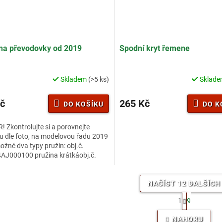
na převodovky od 2019
Spodní kryt řemene
Skladem
(>5 ks)
Sklad
č
265 Kč
DO KOŠÍKU
DO K
 Zkontrolujte si a porovnejte
u dle foto, na modelovou řadu 2019
ožné dva typy pružin: obj.č.
AJ000100 pružina krátkáobj.č.
AJ000200 pružina dlouhá
NAČÍST 12 DALŠÍCH
S
1
9
t
O
r
v
NAHORU
á