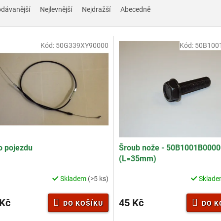
odávanější
Nejlevnější
Nejdražší
Abecedně
Kód:
50G339XY90000
Kód:
50B100
o pojezdu
Šroub nože - 50B1001B0000
(L=35mm)
Skladem
(>5 ks)
Sklad
rné
cení
ktu
 Kč
45 Kč
DO KOŠÍKU
DO K