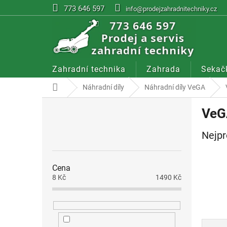
Přejít
773 646 597
info@prodejzahradnitechniky.cz
na
obsah
Zahradní technika
Zahrada
Sekač
Domů
Náhradní díly
Náhradní díly VeGA
P
VeG
o
s
Nejpr
t
r
a
Cena
n
8
Kč
1490
Kč
n
í
p
a
Ř
n