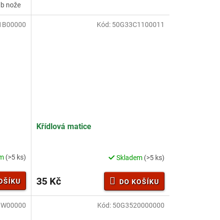
b nože
z
5
1B00000
Kód:
50G33C1100011
hvězdiček.
Křídlová matice
em
(>5 ks)
Skladem
(>5 ks)
Průměrné
hodnocení
produktu
35 Kč
OŠÍKU
DO KOŠÍKU
je
4,7
1W00000
z
Kód:
50G3520000000
5