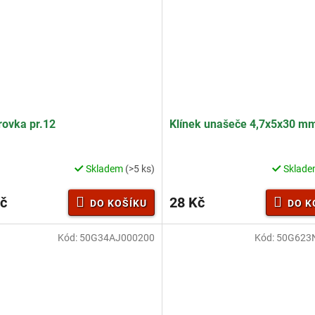
hvězdiček.
ovka pr.12
Klínek unašeče 4,7x5x30 m
Skladem
(>5 ks)
Sklad
č
28 Kč
DO KOŠÍKU
DO K
Kód:
50G34AJ000200
Kód:
50G623