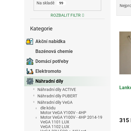
Na skladě
99
a
e
Nejpr
z
l
ROZBALIT FILTR
e
Přeskočit
V
n
Kategorie
kategorie
ý
í
p
p
Akční nabídka
i
r
s
o
Bazénová chemie
p
d
Domácí potřeby
r
u
o
k
Elektromoto
d
t
Náhradní díly
u
ů
Lank
k
Náhradní díly ACTIVE
t
Náhradní díly PUBERT
ů
Náhradní díly VeGA
Průmě
dle kódu
hodno
Motor VeGA Y100V - 4HP
Motor VeGA Y100V - 4HP 2014-19
produ
315
VeGA 1101 LUX
je
VeGA 1102 LUX
3,5