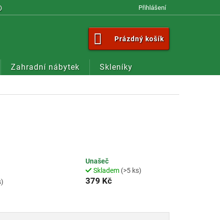
OM
Přihlášení
NÁKUPNÍ
Prázdný košík
KOŠÍK
Zahradní nábytek
Skleníky
Unašeč
Skladem
(>5 ks)
379 Kč
s)