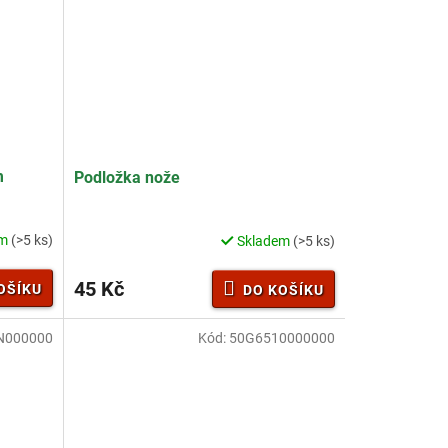
hvězdiček.
m
Podložka nože
em
(>5 ks)
Skladem
(>5 ks)
45 Kč
OŠÍKU
DO KOŠÍKU
N000000
Kód:
50G6510000000