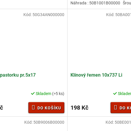
Náhrada : 50B1001B00000 Šrou
ček.
Kód:
50G34AN000000
Kód:
50BA00
 pastorku pr.5x17
Klínový řemen 10x737 Li
Skladem
(>5 ks)
Sklad
Průměrné
hodnocení
produktu
č
198 Kč
DO KOŠÍKU
DO K
je
3,0
z
Kód:
50B9006B00000
Kód:
50BE00
5