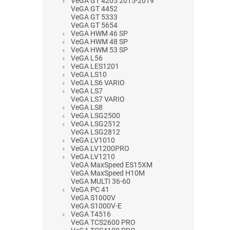
VeGA GT 4205 2015-2019
VeGA GT 4452
VeGA GT 5333
VeGA GT 5654
VeGA HWM 46 SP
VeGA HWM 48 SP
VeGA HWM 53 SP
VeGA L56
VeGA LES1201
VeGA LS10
VeGA LS6 VARIO
VeGA LS7
VeGA LS7 VARIO
VeGA LS8
VeGA LSG2500
VeGA LSG2512
VeGA LSG2812
VeGA LV1010
VeGA LV1200PRO
VeGA LV1210
VeGA MaxSpeed ES15XM
VeGA MaxSpeed H10M
VeGA MULTI 36-60
VeGA PC 41
VeGA S1000V
VeGA S1000V-E
VeGA T4516
VeGA TCS2600 PRO