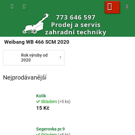
Přejít
na
obsah
NÁKUPNÍ
KOŠÍK
Weibang WB 466 SCM 2020
Rok výroby od
2020
Nejprodávanější
Kolík
Skladem
(>5 ks)
15 Kč
Segerovka pr.9
Skladem
(>5 ks)