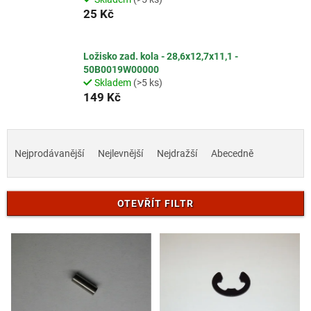
25 Kč
Ložisko zad. kola - 28,6x12,7x11,1 -
50B0019W00000
Skladem
(>5 ks)
149 Kč
Ř
a
Nejprodávanější
Nejlevnější
Nejdražší
Abecedně
z
e
n
OTEVŘÍT FILTR
í
p
V
r
ý
o
p
d
i
u
s
k