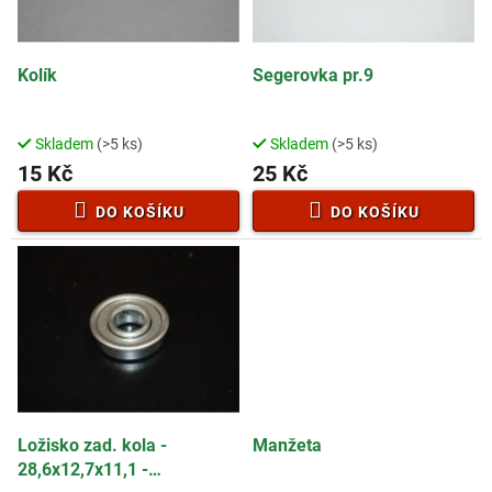
p
t
r
ů
o
d
Kolík
Segerovka pr.9
u
k
t
Skladem
(>5 ks)
Skladem
(>5 ks)
ů
15 Kč
25 Kč
DO KOŠÍKU
DO KOŠÍKU
Ložisko zad. kola -
Manžeta
28,6x12,7x11,1 -