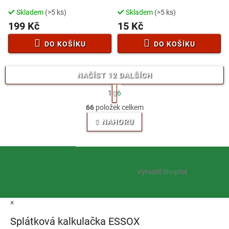
Skladem
(>5 ks)
Skladem
(>5 ks)
199 Kč
15 Kč
DO KOŠÍKU
DO KOŠÍKU
NAČÍST 12 DALŠÍCH
S
1
6
t
O
r
66
položek celkem
v
á
l
NAHORU
n
á
k
o
d
v
Z
a
á
c
á
n
í
Vytvořil Shoptet
p
í
p
a
r
t
v
×
í
k
y
Splátková kalkulačka ESSOX
v