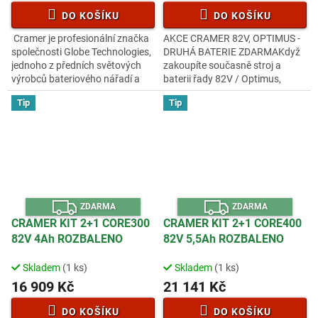
DO KOŠÍKU
DO KOŠÍKU
Cramer je profesionální značka
AKCE CRAMER 82V, OPTIMUS -
společnosti Globe Technologies,
DRUHÁ BATERIE ZDARMAKdyž
jednoho z předních světových
zakoupíte současně stroj a
výrobců bateriového nářadí a
baterii řady 82V / Optimus,
zahradního vybavení. S více než
obdržíte druhou baterii stejné
Tip
Tip
6 000 zaměstnanci po...
nebo menší kapacity (v případě
zájmu)...
Z
Z
ZDARMA
ZDARMA
D
D
A
A
CRAMER KIT 2+1 CORE300
CRAMER KIT 2+1 CORE400
R
R
82V 4Ah ROZBALENO
82V 5,5Ah ROZBALENO
M
M
A
A
Skladem
(1 ks)
Skladem
(1 ks)
16 909 Kč
21 141 Kč
DO KOŠÍKU
DO KOŠÍKU