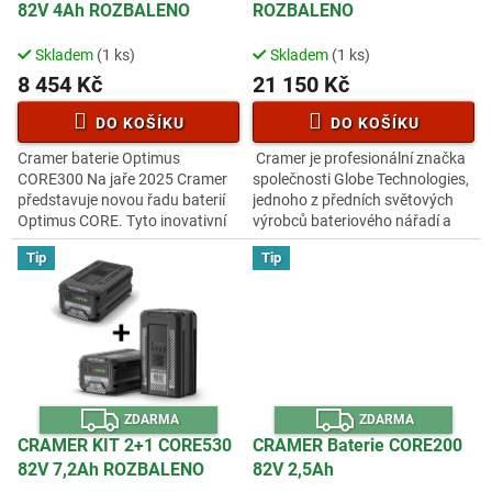
R
R
u
82V 4Ah ROZBALENO
ROZBALENO
M
M
A
A
k
t
Skladem
(1 ks)
Skladem
(1 ks)
ů
8 454 Kč
21 150 Kč
DO KOŠÍKU
DO KOŠÍKU
Cramer baterie Optimus
Cramer je profesionální značka
CORE300 Na jaře 2025 Cramer
společnosti Globe Technologies,
představuje novou řadu baterií
jednoho z předních světových
Optimus CORE. Tyto inovativní
výrobců bateriového nářadí a
baterie představují obrovský
zahradního vybavení. S více než
Tip
Tip
skok v technologii baterií,
6 000 zaměstnanci po...
protože...
Z
Z
ZDARMA
ZDARMA
D
D
A
A
CRAMER KIT 2+1 CORE530
CRAMER Baterie CORE200
R
R
82V 7,2Ah ROZBALENO
82V 2,5Ah
M
M