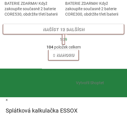
BATERIE ZDARMA! Když
BATERIE ZDARMA! Když
zakoupíte současně 2 baterie
zakoupíte současně 2 baterie
CORE530, obdržíte třetí baterii
CORE300, obdržíte třetí baterii
stejné kapacity ZDARMA!
stejné kapacity ZDARMA! Na
Cramer baterie Optimus
jaře 2025 Cramer představuje
NAČÍST 12 DALŠÍCH
CORE530Na jaře 2025 Cramer...
novou řadu baterií...
S
1
9
t
O
r
104
položek celkem
v
á
l
NAHORU
n
á
k
o
d
v
Z
a
á
c
á
n
í
Vytvořil Shoptet
p
í
p
a
r
t
v
×
í
k
y
Splátková kalkulačka ESSOX
v
ý
p