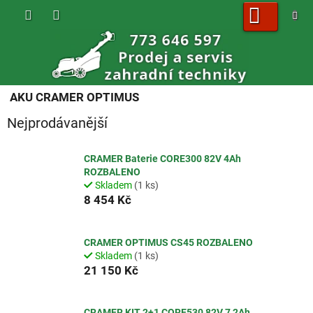
Přejít
na
obsah
NÁKUPNÍ
KOŠÍK
AKU CRAMER OPTIMUS
Nejprodávanější
CRAMER Baterie CORE300 82V 4Ah
ROZBALENO
Skladem
(1 ks)
8 454 Kč
CRAMER OPTIMUS CS45 ROZBALENO
Skladem
(1 ks)
21 150 Kč
CRAMER KIT 2+1 CORE530 82V 7,2Ah