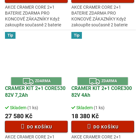
AKCE CRAMER CORE 2+1
AKCE CRAMER CORE 2+1
BATERIE ZDARMA PRO
BATERIE ZDARMA PRO
KONCOVÉ ZÁKAZNÍKY Když
KONCOVÉ ZÁKAZNÍKY Když
zakoupíte současně 2 baterie
zakoupíte současně 2 baterie
CORE300, obdržíte třetí baterii
CORE400, obdržíte třetí baterii
Tip
Tip
stejné kapacity ZDARMA!!!.
stejné kapacity ZDARMA!!!.
Všechny baterie lze...
Všechny baterie lze...
Z
Z
ZDARMA
ZDARMA
D
D
A
A
CRAMER KIT 2+1 CORE530
CRAMER KIT 2+1 CORE300
R
R
82V 7,2Ah
82V 4Ah
M
M
A
A
Skladem
(1 ks)
Skladem
(1 ks)
27 580 Kč
18 380 Kč
DO KOŠÍKU
DO KOŠÍKU
AKCE CRAMER CORE 2+1
AKCE CRAMER CORE 2+1