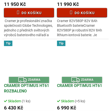
11 950 Kč
11 990 Kč
DO KOŠÍKU
DO KOŠÍKU
Cramer je profesionální značka
Cramer 82V580P 82V 8Ah
společnosti Globe Technologies,
Bluetooth baterieCramer
jednoho z předních světových
82V580P je robustní 82V 8Ah
výrobců bateriového nářadí a
lithium-iontová baterie. Je
zahradního vybavení. S více než
vybaven pokročilou technologií
Tip
Tip
6 000 zaměstnanci po...
článků a integrovaným LED
indikátorem...
Z
Z
ZDARMA
ZDARMA
D
D
A
A
CRAMER OPTIMUS HT61
CRAMER OPTIMUS HT61
R
R
ROZBALENO
M
M
A
A
Skladem
(1 ks)
Skladem
(>5 ks)
6 430 Kč
6 990 Kč