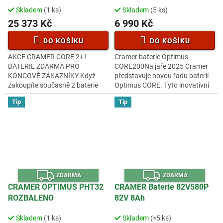
A
A
Skladem
(1 ks)
Skladem
(5 ks)
25 373 Kč
6 990 Kč
DO KOŠÍKU
DO KOŠÍKU
AKCE CRAMER CORE 2+1
Cramer baterie Optimus
BATERIE ZDARMA PRO
CORE200Na jaře 2025 Cramer
KONCOVÉ ZÁKAZNÍKY Když
představuje novou řadu baterií
zakoupíte současně 2 baterie
Optimus CORE. Tyto inovativní
CORE530, obdržíte třetí baterii
baterie představují obrovský
Tip
Tip
stejné kapacity ZDARMA!!!.
skok v technologii baterií,
Všechny baterie lze...
protože...
Z
Z
ZDARMA
ZDARMA
D
D
A
A
CRAMER OPTIMUS PHT32
CRAMER Baterie 82V580P
R
R
ROZBALENO
82V 8Ah
M
M
A
A
Skladem
(1 ks)
Skladem
(>5 ks)