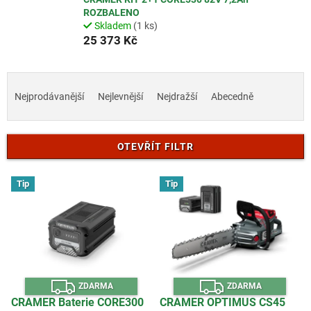
ROZBALENO
Skladem
(1 ks)
25 373 Kč
Ř
a
Nejprodávanější
Nejlevnější
Nejdražší
Abecedně
z
e
n
OTEVŘÍT FILTR
í
p
V
r
Tip
Tip
ý
o
p
d
i
u
s
k
p
t
r
ů
Z
Z
o
ZDARMA
ZDARMA
D
D
d
A
A
CRAMER Baterie CORE300
CRAMER OPTIMUS CS45