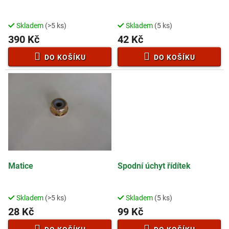
u
k
t
Skladem
(>5 ks)
Skladem
(5 ks)
ů
390 Kč
42 Kč
DO KOŠÍKU
DO KOŠÍKU
Matice
Spodní úchyt řídítek
Skladem
(>5 ks)
Skladem
(5 ks)
28 Kč
99 Kč