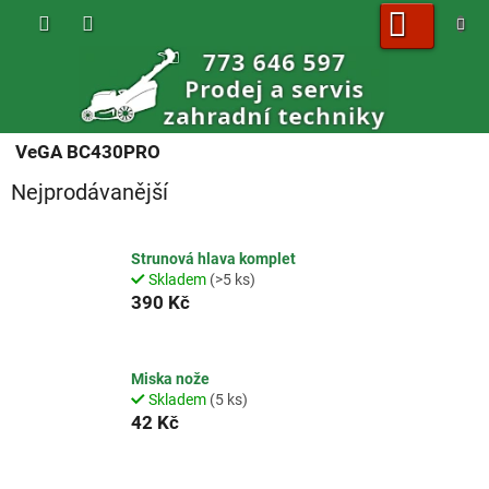
Přejít
na
obsah
NÁKUPNÍ
KOŠÍK
VeGA BC430PRO
Nejprodávanější
Strunová hlava komplet
Skladem
(>5 ks)
390 Kč
Miska nože
Skladem
(5 ks)
42 Kč