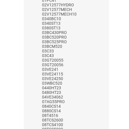
01PC41
02V12577HYDRO
02V12577MECH
02V12577MECH10
0340BC10
0340ST13
0380ST13
03BC430PRO
03BC520PRO
03BC525PRO
03BCM520
03C33
03C43
03GT20055
03GT20056
03VE241
03VE24115
03VE24250
03WBC520
0440HT23
0480HT23
04VE34062
07AG55PRO
0840CS14
0880CS14
08T4516
08TCS2600
08TCS4100