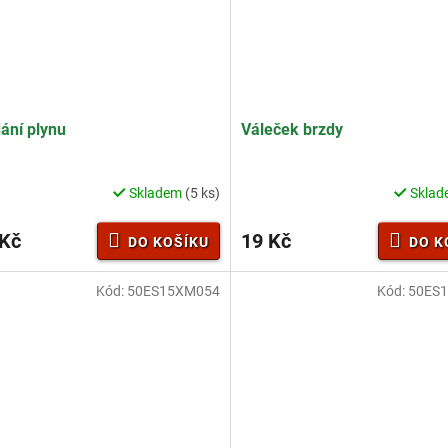
ání plynu
Váleček brzdy
Skladem
(5 ks)
Skla
 Kč
19 Kč
DO KOŠÍKU
DO K
Kód:
50ES15XM054
Kód:
50ES