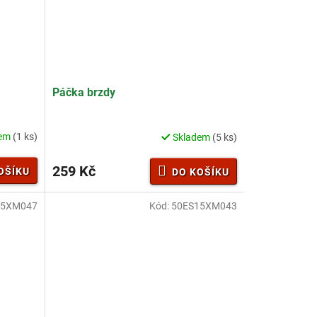
Páčka brzdy
dem
(1 ks)
Skladem
(5 ks)
259 Kč
OŠÍKU
DO KOŠÍKU
15XM047
Kód:
50ES15XM043