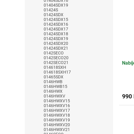
01404SDX16
z
01404SDX19
5
01424S
hvězdi
01424SDX
01424SDX15
01424SDX16
01424SDX17
01424SDX18
01424SDX19
01424SDX20
01424SDX21
0142SECO
0142SECO20
0142SECO21
Nabí
014618SXH
014618SXH17
01465SDX
0146HWB
0146HWB15
0146HWX
990
0146HWXV
0146HWXV15
0146HWXV16
0146HWXV17
0146HWXV18
0146HWXV19
0146HWXV20
0146HWXV21