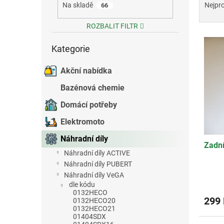
a
Na skladě
Nejpr
66
e
z
l
e
ROZBALIT FILTR
V
n
Přeskočit
ý
í
Kategorie
kategorie
p
p
i
r
Akční nabídka
s
o
Bazénová chemie
p
d
r
u
Domácí potřeby
o
k
Elektromoto
d
t
u
ů
Náhradní díly
Zadní
k
Náhradní díly ACTIVE
t
Náhradní díly PUBERT
ů
Náhradní díly VeGA
Průmě
dle kódu
hodno
0132HECO
produ
299
0132HECO20
je
0132HECO21
5,0
01404SDX