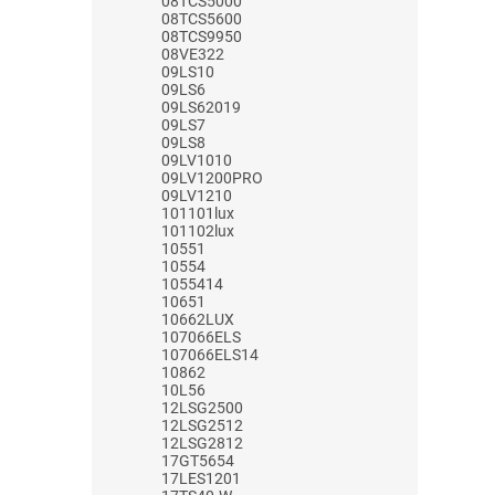
08TCS5000
08TCS5600
08TCS9950
08VE322
09LS10
09LS6
09LS62019
09LS7
09LS8
09LV1010
09LV1200PRO
09LV1210
101101lux
101102lux
10551
10554
1055414
10651
10662LUX
107066ELS
107066ELS14
10862
10L56
12LSG2500
12LSG2512
12LSG2812
17GT5654
17LES1201