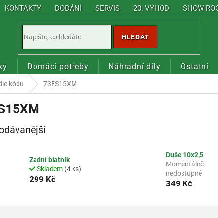
KONTAKTY
DODÁNÍ
SERVIS
20. VÝHOD
SHOW RO
HLEDAT
ky
Domácí potřeby
Náhradní díly
Ostatní
dle kódu
73ES15XM
S15XM
odávanější
Duše 10x2,5
Zadní blatník
Momentálně
Skladem
(4 ks)
nedostupné
299 Kč
349 Kč