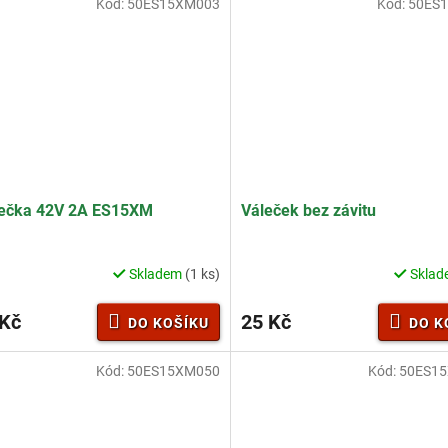
Kód:
50ES15XM003
Kód:
50ES
ček.
ječka 42V 2A ES15XM
Váleček bez závitu
Skladem
(1 ks)
Skla
 Kč
25 Kč
DO KOŠÍKU
DO K
Kód:
50ES15XM050
Kód:
50ES1