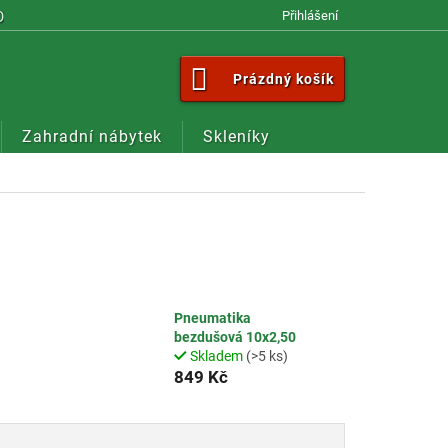
OM
Přihlášení
NÁKUPNÍ
Prázdný košík
KOŠÍK
Zahradní nábytek
Skleníky
Pneumatika
bezdušová 10x2,50
Skladem
(>5 ks)
849 Kč