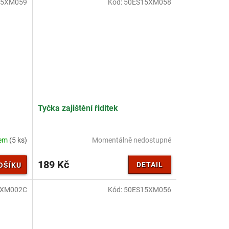
15XM059
Kód:
50ES15XM058
Tyčka zajištění řidítek
dem
(5 ks)
Momentálně nedostupné
189 Kč
DETAIL
OŠÍKU
5XM002C
Kód:
50ES15XM056