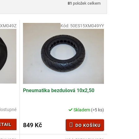
81
položek celkem
5XM049Z
Kód:
50ES15XM049YY
Pneumatika bezdušová 10x2,50
dostupné
Skladem
(>5 ks)
849 Kč
ETAIL
DO KOŠÍKU