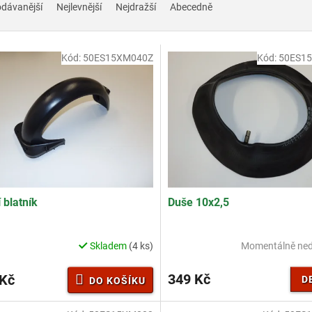
odávanější
Nejlevnější
Nejdražší
Abecedně
Kód:
50ES15XM040Z
Kód:
50ES1
 blatník
Duše 10x2,5
Skladem
(4 ks)
Momentálně ne
rné
cení
ktu
349 Kč
 Kč
D
DO KOŠÍKU