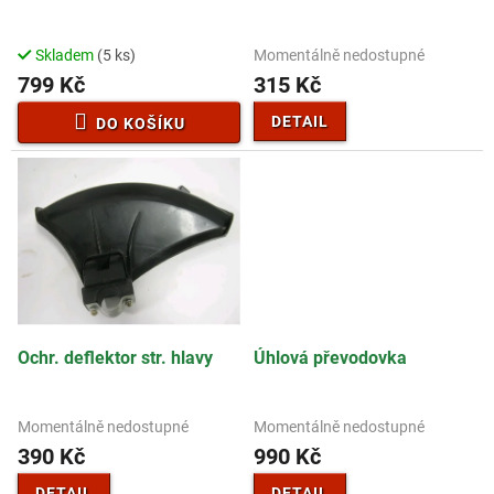
u
k
t
Momentálně nedostupné
Skladem
(5 ks)
ů
315 Kč
799 Kč
DETAIL
DO KOŠÍKU
Ochr. deflektor str. hlavy
Úhlová převodovka
Momentálně nedostupné
Momentálně nedostupné
390 Kč
990 Kč
DETAIL
DETAIL