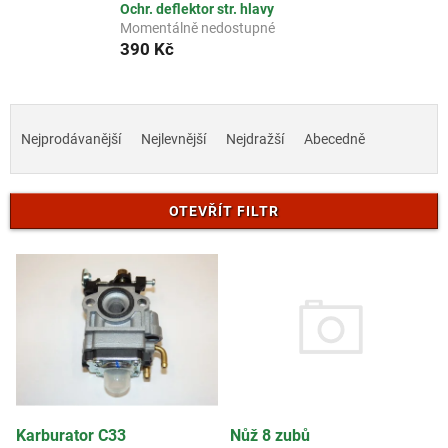
Ochr. deflektor str. hlavy
Momentálně nedostupné
390 Kč
Ř
a
Nejprodávanější
Nejlevnější
Nejdražší
Abecedně
z
e
n
OTEVŘÍT FILTR
í
p
V
r
ý
o
p
d
i
u
s
k
p
t
r
ů
o
d
Nůž 8 zubů
Karburator C33