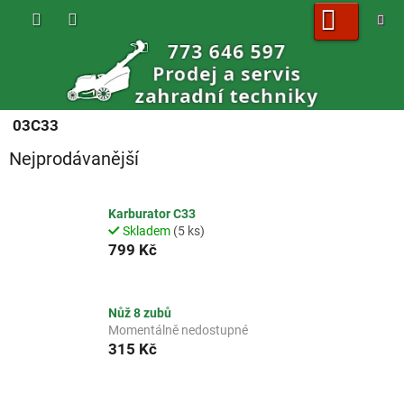
Přejít
na
obsah
NÁKUPNÍ
KOŠÍK
03C33
Nejprodávanější
Karburator C33
Skladem
(5 ks)
799 Kč
Nůž 8 zubů
Momentálně nedostupné
315 Kč