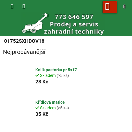
Přejít
na
obsah
NÁKUPNÍ
KOŠÍK
01752SXHDOV18
Nejprodávanější
Kolík pastorku pr.5x17
Skladem
(>5 ks)
28 Kč
Křídlová matice
Skladem
(>5 ks)
35 Kč