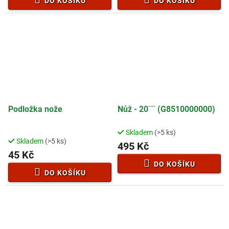
DO KOŠÍKU
DO KOŠÍKU
Podložka nože
Nůž - 20¨¨ (G8510000000)
Skladem
(>5 ks)
Průměrné
Skladem
(>5 ks)
hodnocení
495 Kč
45 Kč
produktu
je
DO KOŠÍKU
2,5
DO KOŠÍKU
z
5
hvězdiček.