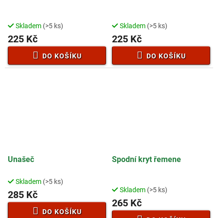
Skladem
(>5 ks)
Skladem
(>5 ks)
225 Kč
225 Kč
DO KOŠÍKU
DO KOŠÍKU
Unašeč
Spodní kryt řemene
Skladem
(>5 ks)
Průměrné
Skladem
(>5 ks)
hodnocení
285 Kč
265 Kč
produktu
je
DO KOŠÍKU