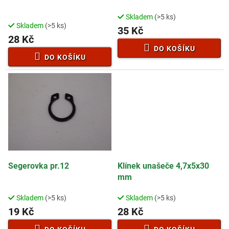
u
k
Skladem
(>5 ks)
Průměrné
t
Skladem
(>5 ks)
hodnocení
35 Kč
ů
28 Kč
produktu
je
DO KOŠÍKU
4,7
DO KOŠÍKU
z
5
hvězdiček.
Segerovka pr.12
Klínek unašeče 4,7x5x30
mm
Skladem
(>5 ks)
Skladem
(>5 ks)
19 Kč
28 Kč