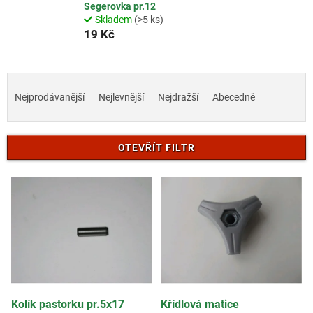
Segerovka pr.12
Skladem
(>5 ks)
19 Kč
Ř
a
Nejprodávanější
Nejlevnější
Nejdražší
Abecedně
z
e
n
OTEVŘÍT FILTR
í
p
V
r
ý
o
p
d
i
u
s
k
p
t
r
ů
o
d
Kolík pastorku pr.5x17
Křídlová matice