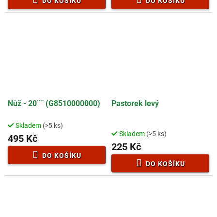
DO KOŠÍKU
DO KOŠÍKU
Nůž - 20¨¨ (G8510000000)
Pastorek levý
Skladem
(>5 ks)
Průměrné
Skladem
(>5 ks)
hodnocení
495 Kč
225 Kč
produktu
je
DO KOŠÍKU
2,5
DO KOŠÍKU
z
5
hvězdiček.