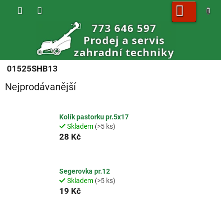
Přejít
na
obsah
NÁKUPNÍ
KOŠÍK
01525SHB13
Nejprodávanější
Kolík pastorku pr.5x17
Skladem
(>5 ks)
28 Kč
Segerovka pr.12
Skladem
(>5 ks)
19 Kč