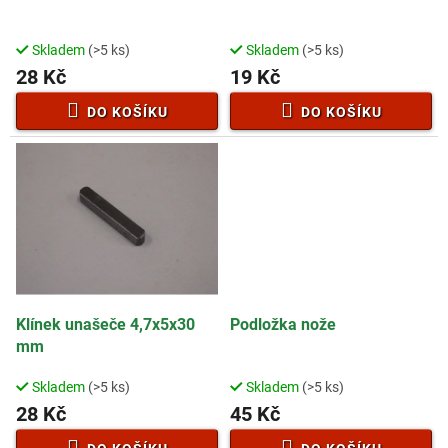
u
k
t
Skladem
(>5 ks)
Skladem
(>5 ks)
ů
28 Kč
19 Kč
DO KOŠÍKU
DO KOŠÍKU
Klínek unašeče 4,7x5x30
Podložka nože
mm
Skladem
(>5 ks)
Skladem
(>5 ks)
28 Kč
45 Kč