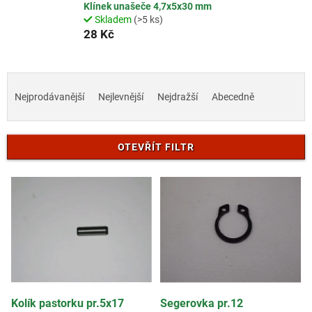
Klínek unašeče 4,7x5x30 mm
Skladem
(>5 ks)
28 Kč
Ř
a
Nejprodávanější
Nejlevnější
Nejdražší
Abecedně
z
e
n
OTEVŘÍT FILTR
í
p
V
r
ý
o
p
d
i
u
s
k
p
t
r
ů
o
d
Kolík pastorku pr.5x17
Segerovka pr.12