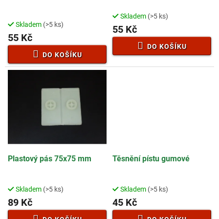
u
k
Skladem
(>5 ks)
Průměrné
t
Skladem
(>5 ks)
hodnocení
55 Kč
ů
55 Kč
produktu
je
DO KOŠÍKU
5,0
DO KOŠÍKU
z
5
hvězdiček.
Plastový pás 75x75 mm
Těsnění pístu gumové
Skladem
(>5 ks)
Skladem
(>5 ks)
89 Kč
45 Kč