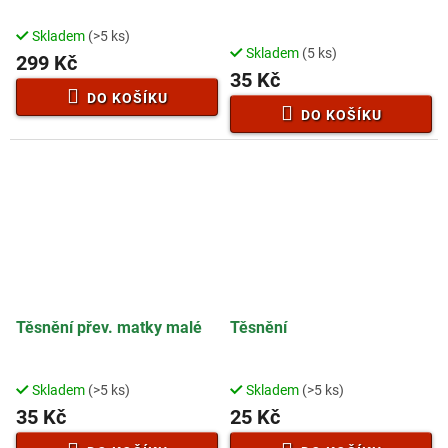
Skladem
(>5 ks)
Průměrné
Skladem
(5 ks)
hodnocení
299 Kč
35 Kč
produktu
je
DO KOŠÍKU
2,0
DO KOŠÍKU
z
5
hvězdiček.
Těsnění přev. matky malé
Těsnění
Skladem
(>5 ks)
Skladem
(>5 ks)
35 Kč
25 Kč