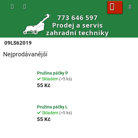
Přejít
na
obsah
NÁKUPNÍ
KOŠÍK
09LS62019
Nejprodávanější
Pružina páčky P
Skladem
(>5 ks)
55 Kč
Pružina páčky L
Skladem
(>5 ks)
55 Kč