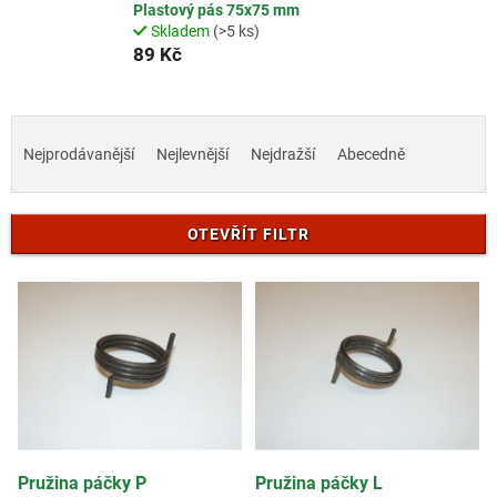
Plastový pás 75x75 mm
Skladem
(>5 ks)
89 Kč
Ř
a
Nejprodávanější
Nejlevnější
Nejdražší
Abecedně
z
e
n
OTEVŘÍT FILTR
í
p
V
r
ý
o
p
d
i
u
s
k
p
t
r
ů
o
d
Pružina páčky P
Pružina páčky L