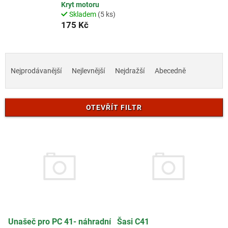
Kryt motoru
Skladem
(5 ks)
175 Kč
Ř
a
Nejprodávanější
Nejlevnější
Nejdražší
Abecedně
z
e
n
OTEVŘÍT FILTR
í
p
V
r
ý
o
p
d
i
u
s
k
p
t
r
ů
o
d
Unašeč pro PC 41- náhradní
Šasi C41