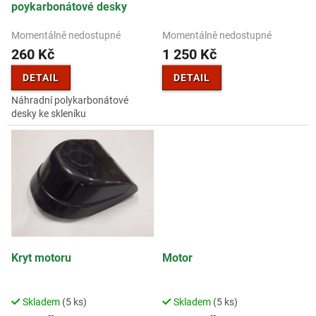
u
poykarbonátové desky
k
t
Momentálně nedostupné
Momentálně nedostupné
ů
260 Kč
1 250 Kč
DETAIL
DETAIL
Náhradní polykarbonátové
desky ke skleníku
Kryt motoru
Motor
Skladem
(5 ks)
Skladem
(5 ks)