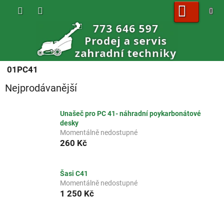
Přejít
na
obsah
NÁKUPNÍ
KOŠÍK
01PC41
Nejprodávanější
Unašeč pro PC 41- náhradní poykarbonátové
desky
Momentálně nedostupné
260 Kč
Šasi C41
Momentálně nedostupné
1 250 Kč