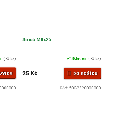
Šroub M8x25
em
(>5 ks)
Skladem
(>5 ks)
25 Kč
OŠÍKU
DO KOŠÍKU
0000000
Kód:
50G2320000000