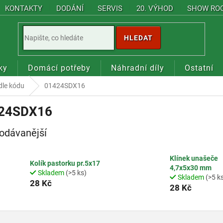
KONTAKTY
DODÁNÍ
SERVIS
20. VÝHOD
SHOW RO
HLEDAT
ky
Domácí potřeby
Náhradní díly
Ostatní
dle kódu
01424SDX16
24SDX16
odávanější
Klínek unašeče
Kolík pastorku pr.5x17
4,7x5x30 mm
Skladem
(>5 ks)
Skladem
(>5 k
28 Kč
28 Kč