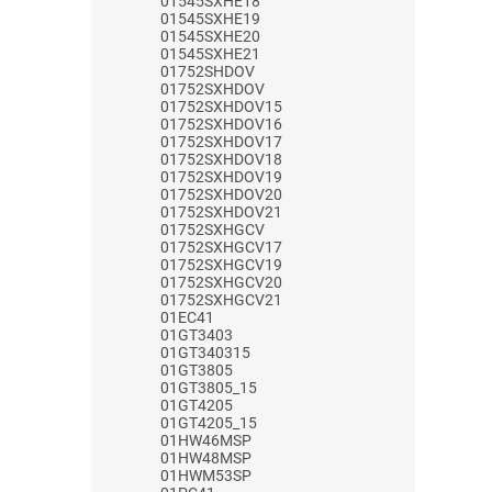
01545SXHE18
01545SXHE19
01545SXHE20
01545SXHE21
01752SHDOV
01752SXHDOV
01752SXHDOV15
01752SXHDOV16
01752SXHDOV17
01752SXHDOV18
01752SXHDOV19
01752SXHDOV20
01752SXHDOV21
01752SXHGCV
01752SXHGCV17
01752SXHGCV19
01752SXHGCV20
01752SXHGCV21
01EC41
01GT3403
01GT340315
01GT3805
01GT3805_15
01GT4205
01GT4205_15
01HW46MSP
01HW48MSP
01HWM53SP