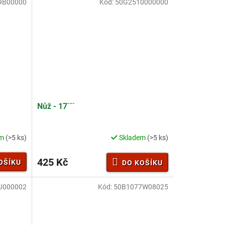
9B00000
Kód:
50G2510000000
Nůž - 17¨¨
em
(>5 ks)
Skladem
(>5 ks)
425 Kč
OŠÍKU
DO KOŠÍKU
J000002
Kód:
50B1077W08025