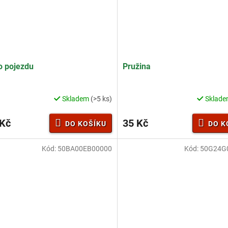
o pojezdu
Pružina
Skladem
(>5 ks)
Sklad
rné
cení
ktu
 Kč
35 Kč
DO KOŠÍKU
DO K
Kód:
50BA00EB00000
Kód:
50G24G
ček.