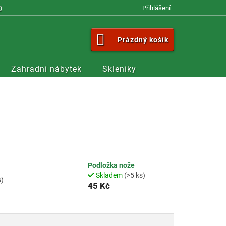
OM
Přihlášení
NÁKUPNÍ
Prázdný košík
KOŠÍK
Zahradní nábytek
Skleníky
Podložka nože
Skladem
(>5 ks)
s)
45 Kč