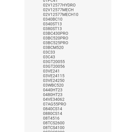
01PC41
02V12577HYDRO
02V12577MECH
02V12577MECH10
0340BC10
0340ST13
0380ST13
03BC430PRO
03BC520PRO
03BC525PRO
03BCM520
03C33
03C43
03GT20055
03GT20056
03VE241
03VE24115
03VE24250
03WBC520
0440HT23
0480HT23
04VE34062
07AG55PRO
0840CS14
0880CS14
08T4516
08TCS2600
08TCS4100