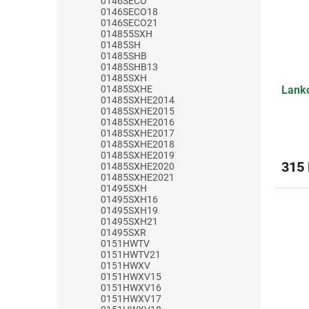
0146SECO
0146SECO18
0146SECO21
014855SXH
01485SH
01485SHB
01485SHB13
01485SXH
01485SXHE
Lank
01485SXHE2014
01485SXHE2015
01485SXHE2016
01485SXHE2017
Průmě
01485SXHE2018
hodno
01485SXHE2019
produ
315
01485SXHE2020
je
01485SXHE2021
5,0
01495SXH
01495SXH16
z
01495SXH19
5
01495SXH21
hvězdi
01495SXR
0151HWTV
0151HWTV21
0151HWXV
0151HWXV15
0151HWXV16
0151HWXV17