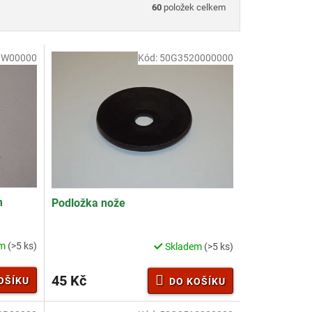
60
položek celkem
1W00000
Kód:
50G3520000000
m
Podložka nože
em
(>5 ks)
Skladem
(>5 ks)
45 Kč
OŠÍKU
DO KOŠÍKU