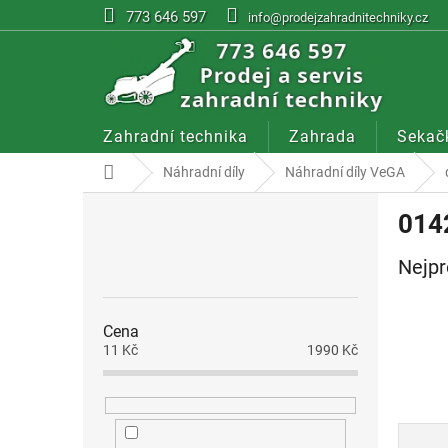
Přejít
773 646 597
info@prodejzahradnitechniky.cz
na
obsah
Zahradní technika
Zahrada
Sekač
Domů
Náhradní díly
Náhradní díly VeGA
P
014
o
s
Nejpr
t
r
a
Cena
n
11
Kč
1990
Kč
n
í
p
a
Ř
n