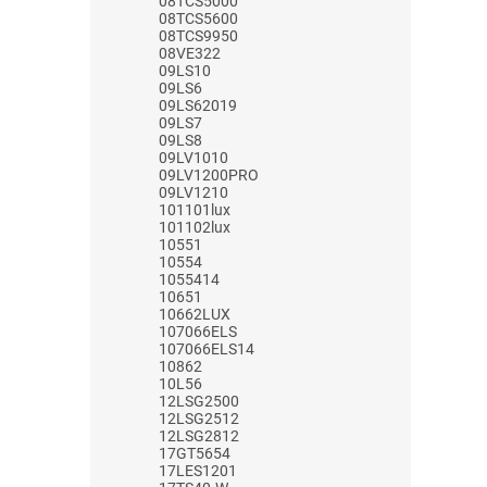
08TCS5000
08TCS5600
08TCS9950
08VE322
09LS10
09LS6
09LS62019
09LS7
09LS8
09LV1010
09LV1200PRO
09LV1210
101101lux
101102lux
10551
10554
1055414
10651
10662LUX
107066ELS
107066ELS14
10862
10L56
12LSG2500
12LSG2512
12LSG2812
17GT5654
17LES1201