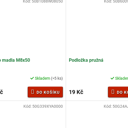
Kód:
50B1088W08050
Kód:
50B600
b madla M8x50
Podložka pružná
Skladem
(>5 ks)
Sklad
č
19 Kč
DO KOŠÍKU
DO K
Kód:
50G339XYA0000
Kód:
50G24A