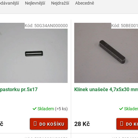
odávanější
Nejlevnější
Nejdražší
Abecedně
Kód:
50G34AN000000
Kód:
50BE00
 pastorku pr.5x17
Klínek unašeče 4,7x5x30 m
Skladem
(>5 ks)
Sklad
č
28 Kč
DO KOŠÍKU
DO K