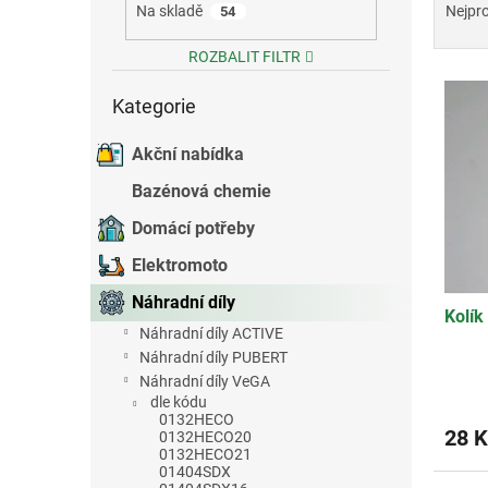
a
Na skladě
Nejpr
54
e
z
l
e
ROZBALIT FILTR
V
n
Přeskočit
ý
í
Kategorie
kategorie
p
p
i
r
Akční nabídka
s
o
Bazénová chemie
p
d
r
u
Domácí potřeby
o
k
Elektromoto
d
t
u
ů
Náhradní díly
Kolík
k
Náhradní díly ACTIVE
t
Náhradní díly PUBERT
ů
Náhradní díly VeGA
dle kódu
0132HECO
28 K
0132HECO20
0132HECO21
01404SDX