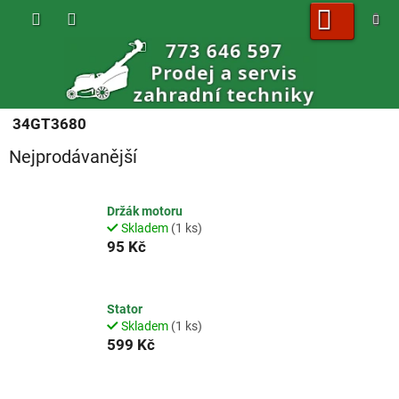
Přejít
na
obsah
NÁKUPNÍ
KOŠÍK
34GT3680
Nejprodávanější
Držák motoru
Skladem
(1 ks)
95 Kč
Stator
Skladem
(1 ks)
599 Kč