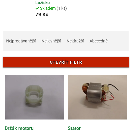
Ložisko
Skladem
(1 ks)
79 Kč
Ř
a
Nejprodávanější
Nejlevnější
Nejdražší
Abecedně
z
e
n
OTEVŘÍT FILTR
í
p
V
r
ý
o
p
d
i
u
s
k
p
t
r
ů
o
d
Držák motoru
Stator