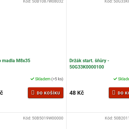
Kód:
50B1087W08032
Kód:
50G33K
b madla M8x35
Držák start. šňůry -
50G33K0000100
Skladem
(>5 ks)
Skla
č
48 Kč
DO KOŠÍKU
DO K
Kód:
50B5019W00000
Kód:
50B201