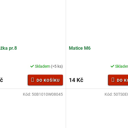
žka pr.8
Matice M6
Skladem
(>5 ks)
Sklad
č
14 Kč
DO KOŠÍKU
DO K
Kód:
50B1010W08045
Kód:
50TS0E