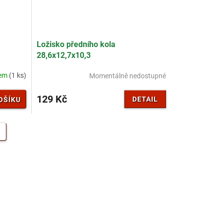
Ložisko předního kola
28,6x12,7x10,3
dem
(1 ks)
Momentálně nedostupné
129 Kč
DETAIL
OŠÍKU