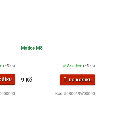
Matice M8
em
(>5 ks)
Skladem
(>5 ks)
9 Kč
OŠÍKU
DO KOŠÍKU
0000000
Kód:
50B0019W00000