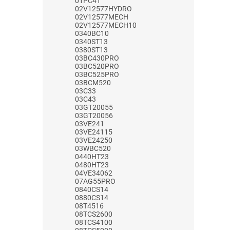
01PC41
02V12577HYDRO
02V12577MECH
02V12577MECH10
0340BC10
0340ST13
0380ST13
03BC430PRO
03BC520PRO
03BC525PRO
03BCM520
03C33
03C43
03GT20055
03GT20056
03VE241
03VE24115
03VE24250
03WBC520
0440HT23
0480HT23
04VE34062
07AG55PRO
0840CS14
0880CS14
08T4516
08TCS2600
08TCS4100