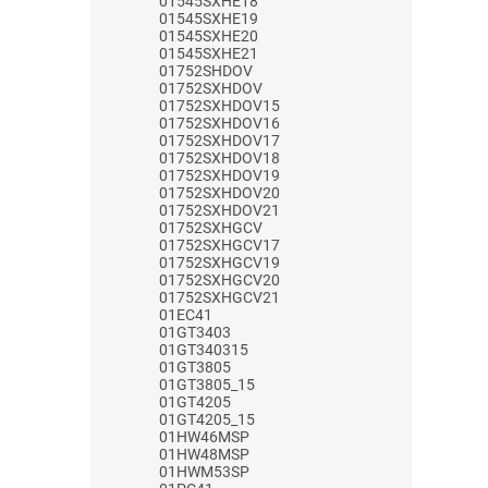
01545SXHE18
01545SXHE19
01545SXHE20
01545SXHE21
01752SHDOV
01752SXHDOV
01752SXHDOV15
01752SXHDOV16
01752SXHDOV17
01752SXHDOV18
01752SXHDOV19
01752SXHDOV20
01752SXHDOV21
01752SXHGCV
01752SXHGCV17
01752SXHGCV19
01752SXHGCV20
01752SXHGCV21
01EC41
01GT3403
01GT340315
01GT3805
01GT3805_15
01GT4205
01GT4205_15
01HW46MSP
01HW48MSP
01HWM53SP