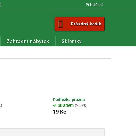
OM
Přihlášení
NÁKUPNÍ
Prázdný košík
KOŠÍK
Zahradní nábytek
Skleníky
Podložka pružná
s)
Skladem
(>5 ks)
19 Kč