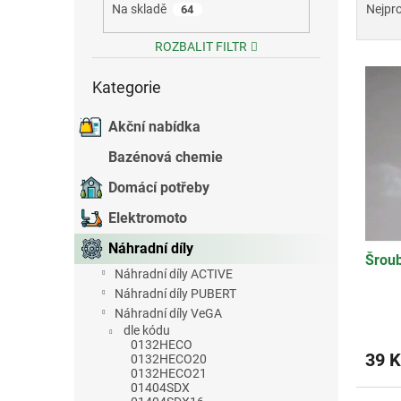
a
Na skladě
Nejpr
64
e
z
l
e
ROZBALIT FILTR
V
n
Přeskočit
ý
í
Kategorie
kategorie
p
p
i
r
Akční nabídka
s
o
Bazénová chemie
p
d
r
u
Domácí potřeby
o
k
Elektromoto
d
t
u
ů
Náhradní díly
Šrou
k
Náhradní díly ACTIVE
t
Náhradní díly PUBERT
ů
Náhradní díly VeGA
dle kódu
0132HECO
39 K
0132HECO20
0132HECO21
01404SDX