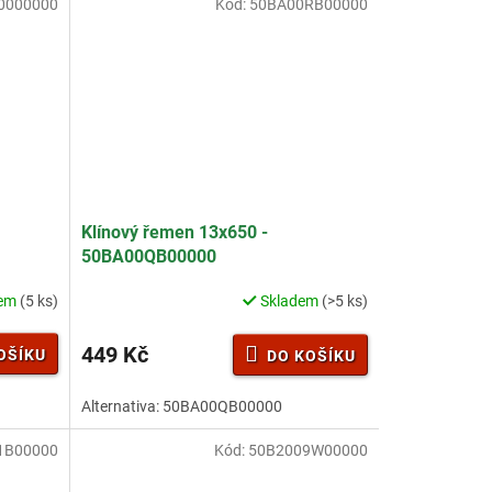
0000000
Kód:
50BA00RB00000
Klínový řemen 13x650 -
50BA00QB00000
dem
(5 ks)
Skladem
(>5 ks)
449 Kč
OŠÍKU
DO KOŠÍKU
Alternativa: 50BA00QB00000
1B00000
Kód:
50B2009W00000