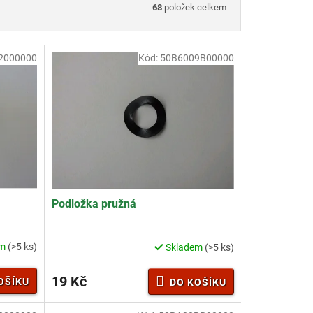
68
položek celkem
2000000
Kód:
50B6009B00000
Podložka pružná
em
(>5 ks)
Skladem
(>5 ks)
19 Kč
OŠÍKU
DO KOŠÍKU