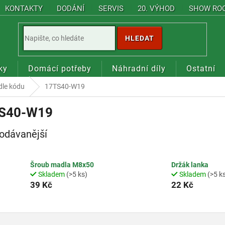
KONTAKTY
DODÁNÍ
SERVIS
20. VÝHOD
SHOW RO
HLEDAT
ky
Domácí potřeby
Náhradní díly
Ostatní
dle kódu
17TS40-W19
S40-W19
odávanější
Šroub madla M8x50
Držák lanka
Skladem
(>5 ks)
Skladem
(>5 k
39 Kč
22 Kč