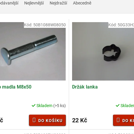
odávanější
Nejlevnější
Nejdražší
Abecedně
Kód:
50B1088W08050
Kód:
50G33H
b madla M8x50
Držák lanka
Skladem
(>5 ks)
Sklad
č
22 Kč
DO KOŠÍKU
DO K