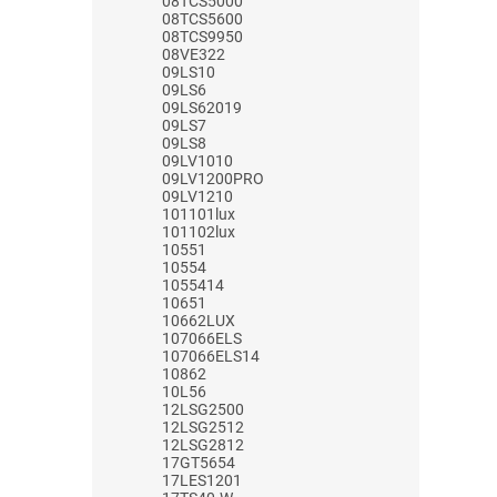
08TCS5000
08TCS5600
08TCS9950
08VE322
09LS10
09LS6
09LS62019
09LS7
09LS8
09LV1010
09LV1200PRO
09LV1210
101101lux
101102lux
10551
10554
1055414
10651
10662LUX
107066ELS
107066ELS14
10862
10L56
12LSG2500
12LSG2512
12LSG2812
17GT5654
17LES1201