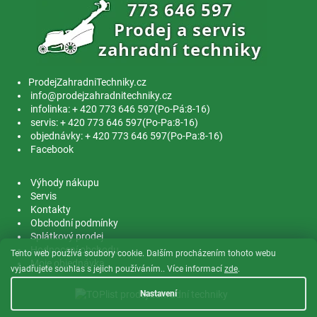
ProdejZahradniTechniky.cz
info@prodejzahradnitechniky.cz
infolinka: + 420 773 646 597(Po-Pá:8-16)
servis: + 420 773 646 597(Po-Pa:8-16)
objednávky: + 420 773 646 597(Po-Pa:8-16)
Facebook
Výhody nákupu
Servis
Kontakty
Obchodní podmínky
Splátkový prodej
Hodnocení obchodu
Tento web používá soubory cookie. Dalším procházením tohoto webu
Moje objednávka
vyjadřujete souhlas s jejich používáním.. Více informací
zde
.
Nastavení