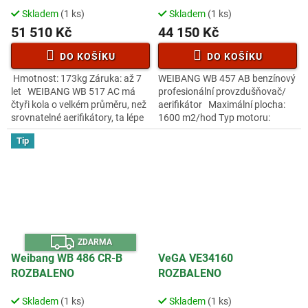
A
A
Skladem
(1 ks)
Skladem
(1 ks)
51 510 Kč
44 150 Kč
DO KOŠÍKU
DO KOŠÍKU
Hmotnost: 173kg Záruka: až 7
WEIBANG WB 457 AB benzínový
let WEIBANG WB 517 AC má
profesionální provzdušňovač/
čtyři kola o velkém průměru, než
aerifikátor Maximální plocha:
srovnatelné aerifikátory, ta lépe
1600 m2/hod Typ motoru:
rozkládají hmotnost stoje na
Briggs and Stratton, 750series
Tip
větší plochu. Proto
5HP Obsah motoru: 163ccm...
Z
ZDARMA
D
A
Weibang WB 486 CR-B
VeGA VE34160
R
ROZBALENO
ROZBALENO
M
A
Skladem
(1 ks)
Skladem
(1 ks)