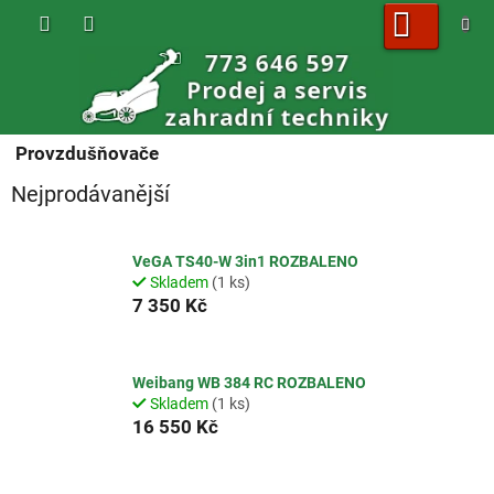
Přejít
na
obsah
NÁKUPNÍ
KOŠÍK
Provzdušňovače
Nejprodávanější
VeGA TS40-W 3in1 ROZBALENO
Skladem
(1 ks)
7 350 Kč
Weibang WB 384 RC ROZBALENO
Skladem
(1 ks)
16 550 Kč