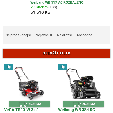
Weibang WB 517 AC ROZBALENO
Skladem
(1 ks)
51 510 Kč
Ř
a
Nejprodávanější
Nejlevnější
Nejdražší
Abecedně
z
e
n
OTEVŘÍT FILTR
í
p
V
r
Tip
Tip
ý
o
p
d
i
u
s
k
p
t
r
ů
Z
Z
o
ZDARMA
ZDARMA
D
D
d
A
A
VeGA TS40-W 3in1
Weibang WB 384 RC