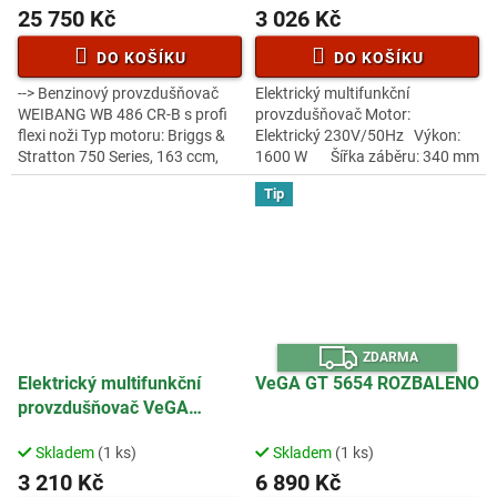
25 750 Kč
3 026 Kč
DO KOŠÍKU
DO KOŠÍKU
--> Benzinový provzdušňovač
Elektrický multifunkční
WEIBANG WB 486 CR-B s profi
provzdušňovač Motor:
flexi noži Typ motoru: Briggs &
Elektrický 230V/50Hz Výkon:
Stratton 750 Series, 163 ccm,
1600 W Šířka záběru: 340 mm
5HP Startování: Ruční Šířka
Nastavení výšky: Centrální
Tip
záběru: 467 mm Podvozek:...
Provzdušňování: Válec s
ocelovými...
Z
ZDARMA
D
A
Elektrický multifunkční
VeGA GT 5654 ROZBALENO
R
provzdušňovač VeGA
M
A
VE80150 ROZBALENO
Skladem
(1 ks)
Skladem
(1 ks)
3 210 Kč
6 890 Kč