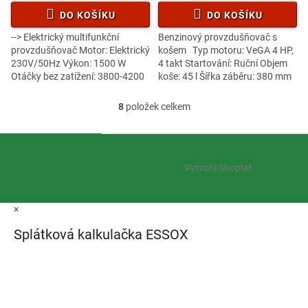
DO KOŠÍKU
DO KOŠÍKU
--> Elektrický multifunkční
Benzinový provzdušňovač s
provzdušňovač Motor: Elektrický
košem Typ motoru: VeGA 4 HP,
230V/50Hz Výkon: 1500 W
4 takt Startování: Ruční Objem
Otáčky bez zatížení: 3800-4200
koše: 45 l Šířka záběru: 380 mm
ot./min. Šířka záběru: 360 mm
Podvozek: Kvalitní ocel
Nastavení výšky: Centrální...
Nastavení hloubky centrálně: 0-
8
položek celkem
O
12...
v
l
Z
á
á
d
Vytvořil Shoptet
p
a
a
c
t
í
×
í
p
r
Splátková kalkulačka ESSOX
v
k
y
v
ý