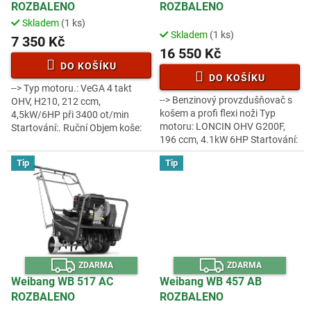
R
R
u
ROZBALENO
ROZBALENO
M
M
A
A
k
Skladem
(1 ks)
Průměrné
t
Skladem
(1 ks)
hodnocení
7 350 Kč
ů
16 550 Kč
produktu
je
DO KOŠÍKU
3,5
DO KOŠÍKU
--> Typ motoru.: VeGA 4 takt
z
--> Benzinový provzdušňovač s
OHV, H210, 212 ccm,
5
košem a profi flexi noži Typ
4,5kW/6HP při 3400 ot/min
hvězdiček.
motoru: LONCIN OHV G200F,
Startování:. Ruční Objem koše:
196 ccm, 4.1kW 6HP Startování:
45 l Šířka záběru: 400 mm
Ruční Objem koše: 40 l Šířka
Pracovní válec: drátky + pevné
Tip
Tip
záběru: 380 mm Podvozek:...
ocelové nože...
Z
Z
ZDARMA
ZDARMA
D
D
A
A
Weibang WB 517 AC
Weibang WB 457 AB
R
R
ROZBALENO
ROZBALENO
M
M