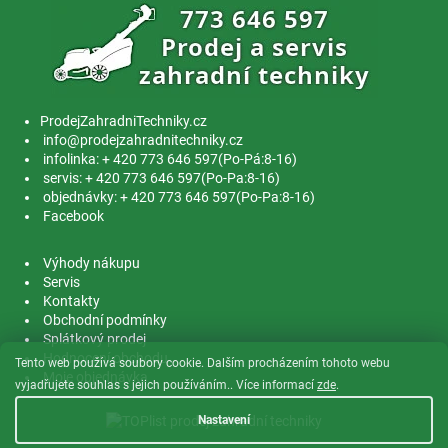
ProdejZahradniTechniky.cz
info@prodejzahradnitechniky.cz
infolinka: + 420 773 646 597(Po-Pá:8-16)
servis: + 420 773 646 597(Po-Pa:8-16)
objednávky: + 420 773 646 597(Po-Pa:8-16)
Facebook
Výhody nákupu
Servis
Kontakty
Obchodní podmínky
Splátkový prodej
Hodnocení obchodu
Tento web používá soubory cookie. Dalším procházením tohoto webu
Moje objednávka
vyjadřujete souhlas s jejich používáním.. Více informací
zde
.
Nastavení