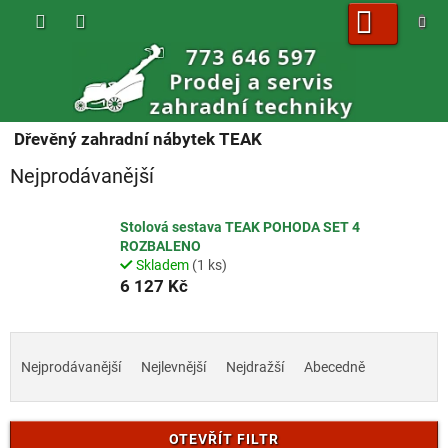
Přejít
na
obsah
NÁKUPNÍ
KOŠÍK
Dřevěný zahradní nábytek TEAK
Nejprodávanější
Stolová sestava TEAK POHODA SET 4
ROZBALENO
Skladem
(1 ks)
6 127 Kč
Ř
a
Nejprodávanější
Nejlevnější
Nejdražší
Abecedně
z
e
n
OTEVŘÍT FILTR