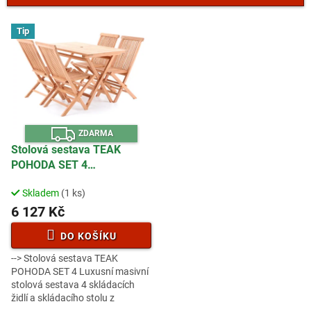
í
p
V
r
Tip
ý
o
p
d
i
u
s
k
p
t
r
ů
Z
o
ZDARMA
D
d
A
Stolová sestava TEAK
R
u
POHODA SET 4
M
A
k
ROZBALENO
t
Skladem
(1 ks)
ů
6 127 Kč
DO KOŠÍKU
--> Stolová sestava TEAK
POHODA SET 4 Luxusní masivní
stolová sestava 4 skládacích
židlí a skládacího stolu z