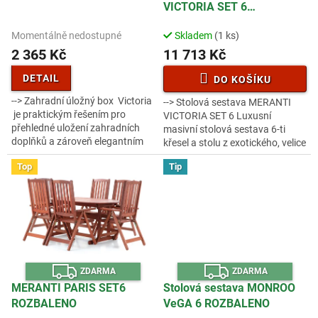
R
u
VICTORIA SET 6
M
A
k
ROZBALENO
t
Momentálně nedostupné
Skladem
(1 ks)
ů
2 365 Kč
11 713 Kč
DETAIL
DO KOŠÍKU
--> Zahradní úložný box Victoria
--> Stolová sestava MERANTI
je praktickým řešením pro
VICTORIA SET 6 Luxusní
přehledné uložení zahradních
masivní stolová sestava 6-ti
doplňků a zároveň elegantním
křesel a stolu z exotického, velice
doplňkem každého venkovního
trvanlivého a tvrdého dřeva
Top
Tip
posezení. Díky prostornému...
meranti . Rozměry stolu : 18 0x...
Z
Z
ZDARMA
ZDARMA
D
D
A
A
MERANTI PARIS SET6
Stolová sestava MONROO
R
R
ROZBALENO
VeGA 6 ROZBALENO
M
M