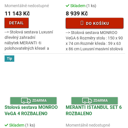
A
A
Momentálně nedostupné
Skladem
(1 ks)
11 143 Kč
8 939 Kč
DETAIL
DO KOŠÍKU
--> Stolová sestava Luxusní
--> Stolová sestava MONROO
dřevěný zahradní
VeGA 6 Rozměry stolu : 150 x 90
nábytek MERANTI -ti
x 74 cm Rozměr křesla : 59 x 63
polohovatelných křesel a
x 86 cm Luxusní masivní stolová
rozkládacího stolu z exotického,
sestava 6-ti křesel a stolu z
Tip
velice trvanlivého a tvrdého
exotického, velice...
dřeva meranti . Určeno...
Z
Z
ZDARMA
ZDARMA
D
D
A
A
Stolová sestava MONROO
MERANTI ISTANBUL SET 6
R
R
VeGA 4 ROZBALENO
ROZBALENO
M
M
A
A
Skladem
(1 ks)
Momentálně nedostupné