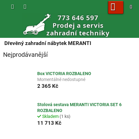
Přejít
na
obsah
NÁKUPNÍ
KOŠÍK
Dřevěný zahradní nábytek MERANTI
Nejprodávanější
Box VICTORIA ROZBALENO
Momentálně nedostupné
2 365 Kč
Stolová sestava MERANTI VICTORIA SET 6
ROZBALENO
Skladem
(1 ks)
11 713 Kč