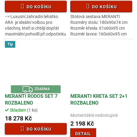
DO KOŠÍKU
DO KOŠÍKU
--> Luxusní zahradní lehátko
Stolová sestava MERANTI
ARA je ideální volbou pro
Rozměry stolu: 180x90x74 cm
všechny, kteří si chtějí dopřát
Rozměr křesla: 61x60x95 cm
maximální pohodlí při odpočinku
Rozměr lavice: 160x60x95 cm
na zahradě, terase, u bazénu
Luxusní masivní stolová
Tip
nebo v pergole. Elegantní...
sestava dvou křesel, dvou lavic a
stolu z...
Z
ZDARMA
D
A
MERANTI RODOS SET 7
MERANTI KRETA SET 2+1
R
ROZBALENO
ROZBALENO
M
A
Skladem
(1 ks)
Průměrné
Momentálně nedostupné
hodnocení
18 278 Kč
2 198 Kč
produktu
je
DO KOŠÍKU
DETAIL
3,2