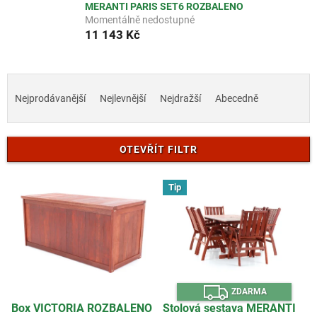
MERANTI PARIS SET6 ROZBALENO
Momentálně nedostupné
11 143 Kč
Ř
a
Nejprodávanější
Nejlevnější
Nejdražší
Abecedně
z
e
n
OTEVŘÍT FILTR
í
p
V
r
Tip
ý
o
p
d
i
u
s
k
p
t
r
ů
Z
o
ZDARMA
D
d
A
Box VICTORIA ROZBALENO
Stolová sestava MERANTI