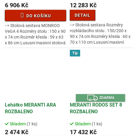
6 906 Kč
12 283 Kč
DETAIL
DO KOŠÍKU
--> Stolová sestava Rozměry
--> Stolová sestava MONROO
rozkládacího stolu : 150/200 x
VeGA 4 Rozměry stolu : 150 x 90
90 x 74 cm Rozměry křesla : 60 x
x 74 cm Rozměr křesla : 59 x 63
70 x 110 cm Luxusní masivní
x 86 cm Luxusní masivní stolová
stolová sestava 6-ti
sestava ze 4 křesel a stolu z
Tip
polohovatelných křesel a...
exotického, velice...
Z
ZDARMA
D
A
Lehátko MERANTI ARA
MERANTI RODOS SET 8
R
ROZBALENO
ROZBALENO
M
A
Skladem
(1 ks)
Skladem
(1 ks)
2 474 Kč
17 432 Kč