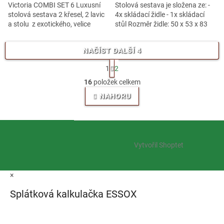
Victoria COMBI SET 6 Luxusní
Stolová sestava je složena ze: -
stolová sestava 2 křesel, 2 lavic
4x skládací židle - 1x skládací
a stolu z exotického, velice
stůl Rozměr židle: 50 x 53 x 83
trvanlivého a tvrdého dřeva
cm. Rozměr stolu: 135 x 80 x 74
meranti. Určeno do...
cm. Tento zahradní...
NAČÍST DALŠÍ 4
S
1
2
t
O
r
16
položek celkem
v
á
l
NAHORU
n
á
k
o
d
v
Z
a
á
c
á
n
í
Vytvořil Shoptet
p
í
p
a
r
t
v
×
í
k
y
Splátková kalkulačka ESSOX
v
ý
p