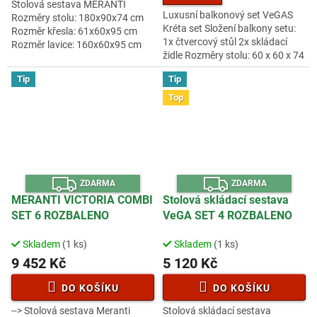
Stolová sestava MERANTI
z
Luxusní balkonový set VeGAS
Rozměry stolu: 180x90x74 cm
5
Kréta set Složení balkony setu:
Rozměr křesla: 61x60x95 cm
hvězdiček.
1x čtvercový stůl 2x skládací
Rozměr lavice: 160x60x95 cm
židle Rozměry stolu: 60 x 60 x 74
Luxusní masivní stolová
cm. Rozměry židle: 41 x 50 x
sestava čtyř křesel, jedné lavice
Tip
Tip
79cm. Balkonový set...
a stolu...
Top
Z
Z
ZDARMA
ZDARMA
D
D
A
A
MERANTI VICTORIA COMBI
Stolová skládací sestava
R
R
SET 6 ROZBALENO
VeGA SET 4 ROZBALENO
M
M
A
A
Skladem
(1 ks)
Skladem
(1 ks)
9 452 Kč
5 120 Kč
DO KOŠÍKU
DO KOŠÍKU
--> Stolová sestava Meranti
Stolová skládací sestava