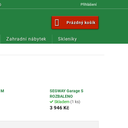
OM
Přihlášení
NÁKUPNÍ
Prázdný košík
KOŠÍK
Zahradní nábytek
Skleníky
 M
SEGWAY Garage S
ROZBALENO
Skladem
(1 ks)
3 946 Kč