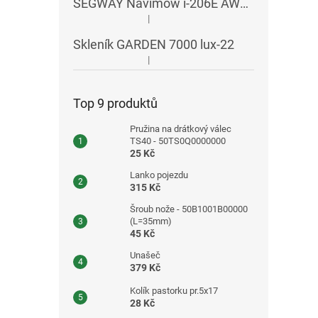
SEGWAY Navimow i-206E AWD RTK
|
Hodnocení produktu je 5 z 5 hvězdiček.
Skleník GARDEN 7000 lux-22
|
Hodnocení produktu je 5 z 5 hvězdiček.
Top 9 produktů
Pružina na drátkový válec
TS40 - 50TS0Q0000000
25 Kč
Lanko pojezdu
315 Kč
Šroub nože - 50B1001B00000
(L=35mm)
45 Kč
Unašeč
379 Kč
Kolík pastorku pr.5x17
28 Kč