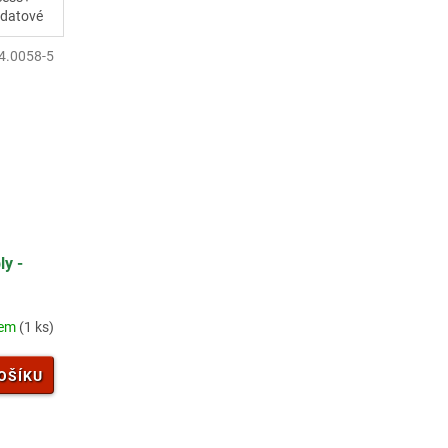
í datové
4.0058-5
y -
dem
(1 ks)
OŠÍKU