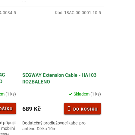
...
4.0034-5
Kód:
18AC.00.0001.10-5
4G
SEGWAY Extension Cable - HA103
O
ROZBALENO
dem
(1 ks)
Skladem
(1 ks)
689 Kč
OŠÍKU
DO KOŠÍKU
é připojit
Dodatečný prodlužovací kabel pro
 mobilní
anténu.Délka 10m.
cess+