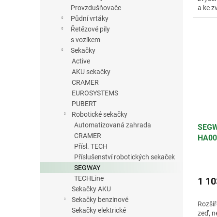
Provzdušňovače
a ke z
dostup
Půdní vrtáky
Řetězové pily
s vozíkem
Sekačky
Active
AKU sekačky
CRAMER
EUROSYSTEMS
PUBERT
Robotické sekačky
Automatizovaná zahrada
SEGWA
CRAMER
HA00
Přísl. TECH
Příslušenství robotických sekaček
SEGWAY
TECHLine
1 10
Sekačky AKU
Sekačky benzinové
Rozšiř
Sekačky elektrické
zeď, n