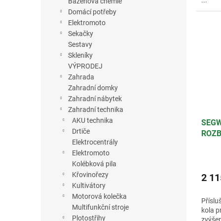
...
Bazénová chemie
Domácí potřeby
Elektromoto
Sekačky
Sestavy
Skleníky
VÝPRODEJ
Zahrada
Zahradní domky
Zahradní nábytek
Zahradní technika
AKU technika
SEGW
Drtiče
ROZ
Elektrocentrály
Elektromoto
Kolébková pila
Křovinořezy
2 11
Kultivátory
Motorová kolečka
Příslu
Multifunkční stroje
kola p
Plotostřihy
zvýšen