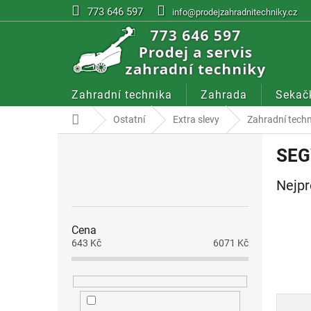
Přejít
773 646 597
info@prodejzahradnitechniky.cz
na
obsah
Zahradní technika
Zahrada
Sekač
Domů
Ostatní
Extra slevy
Zahradní tech
P
SE
o
s
Nejpr
t
r
a
Cena
n
643
Kč
6071
Kč
n
í
p
a
Ř
n