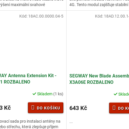
výšení maximální svahové
4G. Tento modul zajišťuje stabiln
nosti z 30 % na 35 %,...
připojení, i...
Kód:
18AC.00.0000.04-5
Kód:
18AD.12.00.1
Y Antenna Extension Kit -
SEGWAY New Blade Assembl
1 ROZBALENO
X3A06E ROZBALENO
Skladem
(1 ks)
Skla
3 Kč
643 Kč
DO KOŠÍKU
DO K
ovací sada pro instalaci antény na
...
ebo střechu, která zlepšuje příjem