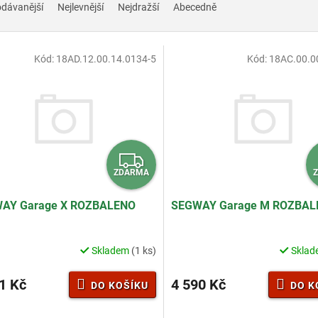
odávanější
Nejlevnější
Nejdražší
Abecedně
Kód:
18AD.12.00.14.0134-5
Kód:
18AC.00.0
Z
ZDARMA
D
A
AY Garage X ROZBALENO
SEGWAY Garage M ROZBAL
R
M
Skladem
(1 ks)
Skla
A
1 Kč
4 590 Kč
DO KOŠÍKU
DO K