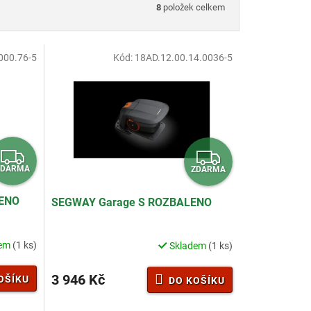
8
položek celkem
000.76-5
Kód:
18AD.12.00.14.0036-5
Z
Z
ZDARMA
ZDARMA
D
D
A
A
ENO
SEGWAY Garage S ROZBALENO
R
R
M
M
dem
(1 ks)
Skladem
(1 ks)
A
A
3 946 Kč
OŠÍKU
DO KOŠÍKU