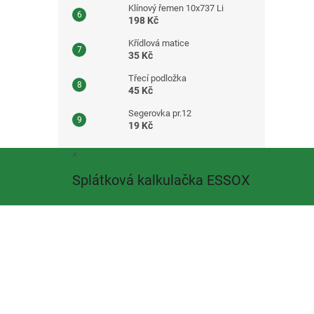
Klínový řemen 10x737 Li
198 Kč
Křídlová matice
35 Kč
Třecí podložka
45 Kč
Segerovka pr.12
19 Kč
Z
×
á
Splátková kalkulačka ESSOX
p
a
t
í