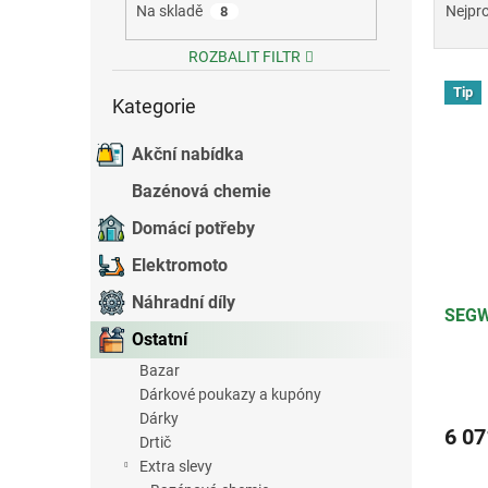
a
Na skladě
Nejpr
8
e
z
l
e
ROZBALIT FILTR
V
n
Přeskočit
Tip
ý
í
Kategorie
kategorie
p
p
i
r
Akční nabídka
s
o
Bazénová chemie
p
d
r
u
Domácí potřeby
o
k
Elektromoto
d
t
u
ů
Náhradní díly
SEGW
k
Ostatní
t
ů
Bazar
Dárkové poukazy a kupóny
Dárky
6 07
Drtič
Extra slevy