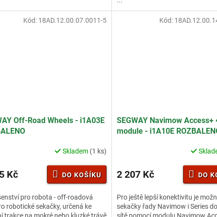
...
Kód:
18AD.12.00.07.0011-5
Kód:
18AD.12.00.1
AY Off-Road Wheels - i1A03E
SEGWAY Navimow Access+ 
BALENO
module - i1A10E ROZBALEN
Skladem
(1 ks)
Skla
5 Kč
2 207 Kč
DO KOŠÍKU
DO K
šenství pro robota - off-roadová
Pro ještě lepší konektivitu je možn
ro robotické sekačky, určená ke
sekačky řady Navimow i Series do
í trakce na mokré nebo kluzké trávě
sítě pomocí modulu Navimow Ac