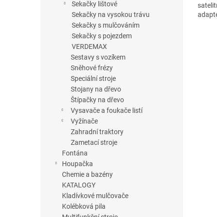
Sekačky lištové
sateli
Sekačky na vysokou trávu
adapt
prodlu
Sekačky s mulčováním
Sekačky s pojezdem
VERDEMAX
Sestavy s vozíkem
Sněhové frézy
Speciální stroje
Stojany na dřevo
Štípačky na dřevo
Vysavače a foukače listí
Vyžínače
Zahradní traktory
Zametací stroje
Fontána
Houpačka
Chemie a bazény
KATALOGY
Kladívkové mulčovače
Kolébková pila
Multifunkční stroje