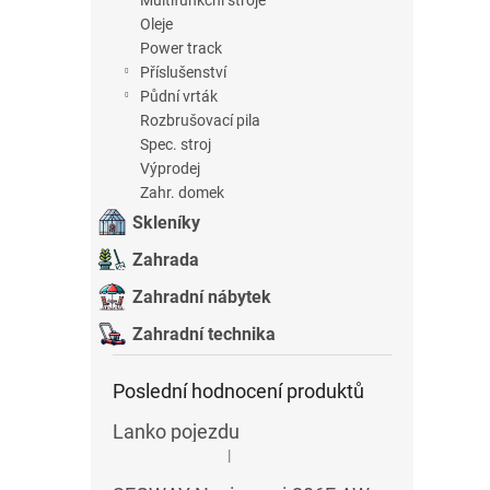
Oleje
Power track
Příslušenství
Půdní vrták
Rozbrušovací pila
Spec. stroj
Výprodej
Zahr. domek
Skleníky
Zahrada
Zahradní nábytek
Zahradní technika
Poslední hodnocení produktů
Lanko pojezdu
|
Hodnocení produktu je 5 z 5 hvězdiček.