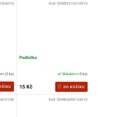
0304010
Kód:
50WB5310210010
Podložka
dem
(5 ks)
Skladem
(>5 ks)
15 Kč
OŠÍKU
DO KOŠÍKU
541010B
Kód:
50WB40R0134010