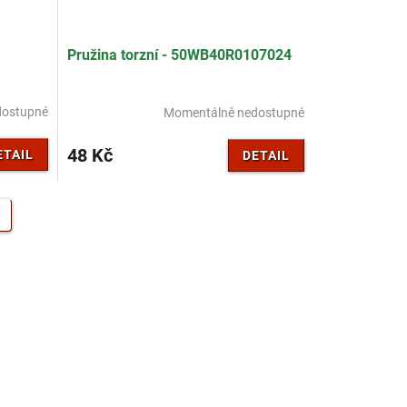
Pružina torzní - 50WB40R0107024
dostupné
Momentálně nedostupné
48 Kč
ETAIL
DETAIL