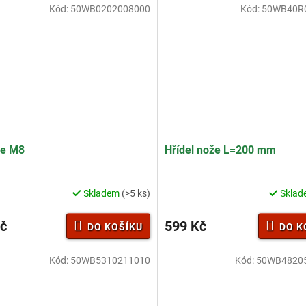
Kód:
50WB0202008000
Kód:
50WB40R
ce M8
Hřídel nože L=200 mm
Skladem
(>5 ks)
Skla
č
599 Kč
DO KOŠÍKU
DO K
Kód:
50WB5310211010
Kód:
50WB4820