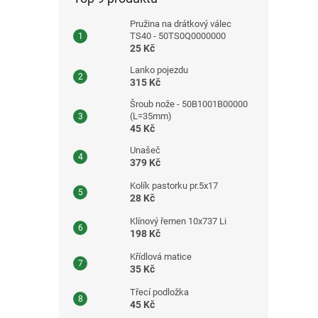
Pružina na drátkový válec
TS40 - 50TS0Q0000000
25 Kč
Lanko pojezdu
315 Kč
Šroub nože - 50B1001B00000
(L=35mm)
45 Kč
Unašeč
379 Kč
Kolík pastorku pr.5x17
28 Kč
Klínový řemen 10x737 Li
198 Kč
Křídlová matice
35 Kč
Třecí podložka
45 Kč