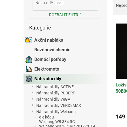
Na skladě
33
a
e
Nejpr
z
l
ROZBALIT FILTR
e
Přeskočit
V
n
Kategorie
kategorie
ý
í
p
p
Akční nabídka
i
r
s
o
Bazénová chemie
p
d
Domácí potřeby
r
u
o
k
Elektromoto
d
t
Náhradní díly
u
ů
Ložis
k
Náhradní díly ACTIVE
50B0
t
Náhradní díly PUBERT
ů
Náhradní díly VeGA
Náhradní díly VERDEMAX
Náhradní díly Weibang
149
dle kódu
Weibang WB 384 RC
Weibang WB 384 RC 2017-2019