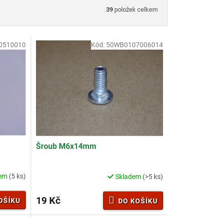
39
položek celkem
0510010
Kód:
50WB0107006014
Šroub M6x14mm
dem
(5 ks)
Skladem
(>5 ks)
19 Kč
OŠÍKU
DO KOŠÍKU