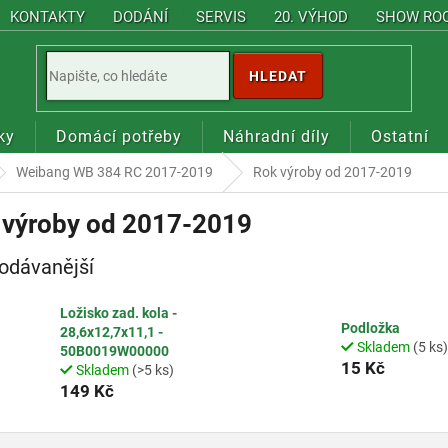
KONTAKTY
DODÁNÍ
SERVIS
20. VÝHOD
SHOW RO
HLEDAT
ky
Domácí potřeby
Náhradní díly
Ostatní
Weibang WB 384 RC 2017-2019
Rok výroby od 2017-2019
 výroby od 2017-2019
odávanější
Ložisko zad. kola -
Podložka
28,6x12,7x11,1 -
Skladem
(5 ks)
50B0019W00000
15 Kč
Skladem
(>5 ks)
149 Kč