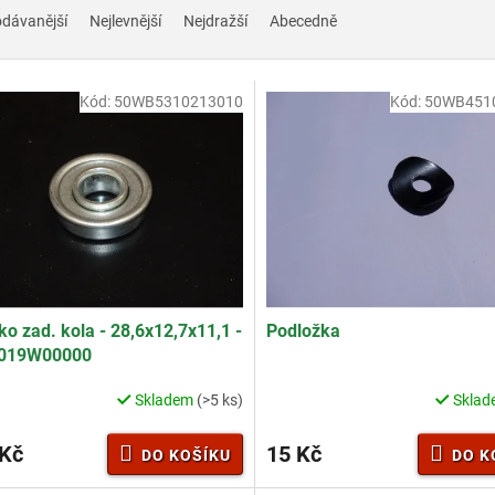
odávanější
Nejlevnější
Nejdražší
Abecedně
Kód:
50WB5310213010
Kód:
50WB451
ko zad. kola - 28,6x12,7x11,1 -
Podložka
019W00000
Skladem
(>5 ks)
Skla
 Kč
15 Kč
DO KOŠÍKU
DO K