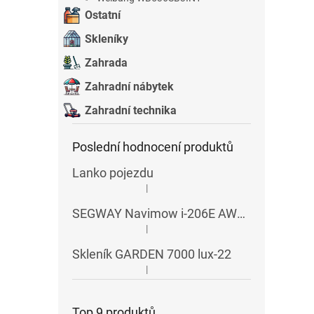
Ostatní
Skleníky
Zahrada
Zahradní nábytek
Zahradní technika
Poslední hodnocení produktů
Lanko pojezdu
|
Hodnocení produktu je 5 z 5 hvězdiček.
SEGWAY Navimow i-206E AWD RTK
|
Hodnocení produktu je 5 z 5 hvězdiček.
Skleník GARDEN 7000 lux-22
|
Hodnocení produktu je 5 z 5 hvězdiček.
Top 9 produktů