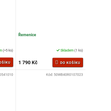
Řemenice
em
(>5 ks)
Skladem
(1 ks)
1 790 Kč
OŠÍKU
DO KOŠÍKU
0541010
Kód:
50WB40R0107023