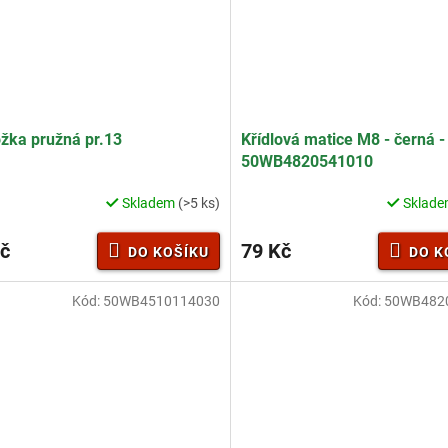
žka pružná pr.13
Křídlová matice M8 - černá -
50WB4820541010
Skladem
(>5 ks)
Sklad
č
79 Kč
DO KOŠÍKU
DO K
Kód:
50WB4510114030
Kód:
50WB482