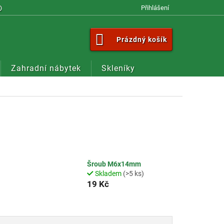
OM
Přihlášení
NÁKUPNÍ
Prázdný košík
KOŠÍK
Zahradní nábytek
Skleníky
Šroub M6x14mm
Skladem
(>5 ks)
19 Kč