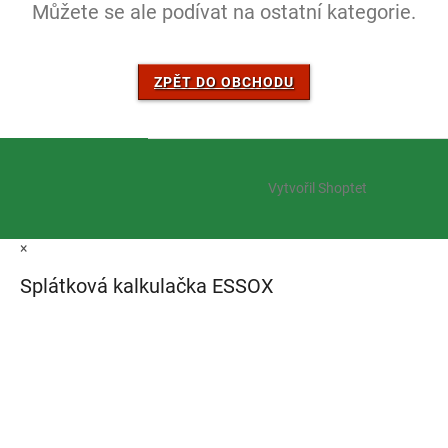
Můžete se ale podívat na ostatní kategorie.
ZPĚT DO OBCHODU
Z
á
Vytvořil Shoptet
p
a
t
×
í
Splátková kalkulačka ESSOX