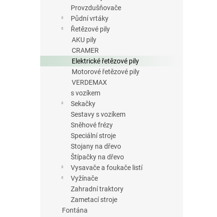
Provzdušňovače
Půdní vrtáky
Řetězové pily
AKU pily
CRAMER
Elektrické řetězové pily
Motorové řetězové pily
VERDEMAX
s vozíkem
Sekačky
Sestavy s vozíkem
Sněhové frézy
Speciální stroje
Stojany na dřevo
Štípačky na dřevo
Vysavače a foukače listí
Vyžínače
Zahradní traktory
Zametací stroje
Fontána