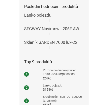
Poslední hodnocení produktů
Lanko pojezdu
|
Hodnocení produktu je 5 z 5 hvězdiček.
SEGWAY Navimow i-206E AWD RTK
|
Hodnocení produktu je 5 z 5 hvězdiček.
Skleník GARDEN 7000 lux-22
|
Hodnocení produktu je 5 z 5 hvězdiček.
Top 9 produktů
Pružina na drátkový válec
TS40 - 50TS0Q0000000
25 Kč
Lanko pojezdu
315 Kč
Šroub nože - 50B1001B00000
(L=35mm)
45 Kč