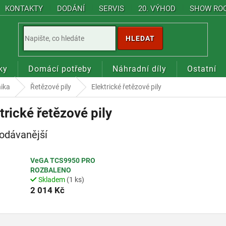
KONTAKTY
DODÁNÍ
SERVIS
20. VÝHOD
SHOW RO
HLEDAT
ky
Domácí potřeby
Náhradní díly
Ostatní
nika
Řetězové pily
Elektrické řetězové pily
trické řetězové pily
odávanější
VeGA TCS9950 PRO
ROZBALENO
Skladem
(1 ks)
2 014 Kč