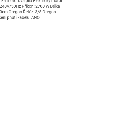
ická motorová pila Elektrický motor:
240V/50Hz Příkon: 2700 W Délka
 40cm Oregon Řetěz: 3/8 Oregon
ení pnutí kabelu: ANO
upínání řetězu SDS: ANO...
O
v
l
á
d
a
c
í
p
r
v
k
y
v
ý
p
i
s
u