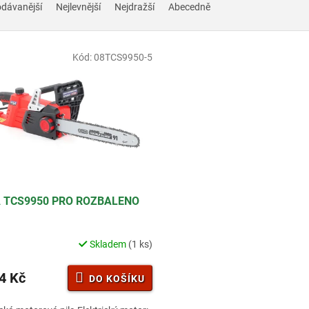
odávanější
Nejlevnější
Nejdražší
Abecedně
Kód:
08TCS9950-5
 TCS9950 PRO ROZBALENO
Skladem
(1 ks)
4 Kč
DO KOŠÍKU