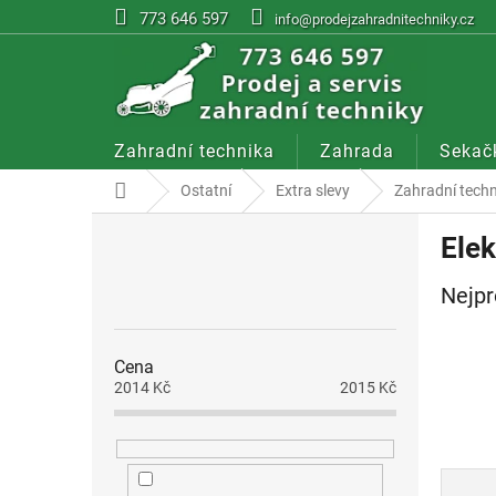
Přejít
773 646 597
info@prodejzahradnitechniky.cz
na
obsah
Zahradní technika
Zahrada
Sekač
Domů
Ostatní
Extra slevy
Zahradní tech
P
Elek
o
s
Nejpr
t
r
a
Cena
n
2014
Kč
2015
Kč
n
í
p
a
Ř
n