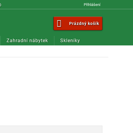
OM
Přihlášení
NÁKUPNÍ
Prázdný košík
KOŠÍK
Zahradní nábytek
Skleníky