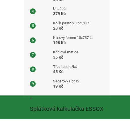
Unašeč
379 Kč
Kolík pastorku pr.5x17
28 Kč
Klínový řemen 10x737 Li
198 Kč
Křídlová matice
35 Kč
Třecí podložka
45 Kč
Segerovka pr.12
19 Kč
Z
×
á
Splátková kalkulačka ESSOX
p
a
t