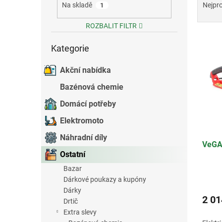
a
Na skladě
Nejpr
1
e
z
l
e
ROZBALIT FILTR
V
n
Přeskočit
ý
í
Kategorie
kategorie
p
p
i
r
Akční nabídka
s
o
Bazénová chemie
p
d
r
u
Domácí potřeby
o
k
Elektromoto
d
t
u
ů
Náhradní díly
VeGA
k
Ostatní
t
ů
Bazar
Dárkové poukazy a kupóny
Dárky
2 01
Drtič
Extra slevy