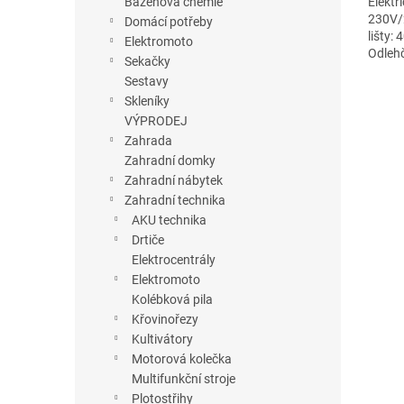
Elektr
Bazénová chemie
230V/
Domácí potřeby
lišty:
Elektromoto
Odlehč
Sekačky
Rychlo
Sestavy
Skleníky
VÝPRODEJ
Zahrada
Zahradní domky
Zahradní nábytek
Zahradní technika
AKU technika
Drtiče
Elektrocentrály
Elektromoto
Kolébková pila
Křovinořezy
Kultivátory
Motorová kolečka
Multifunkční stroje
Plotostřihy