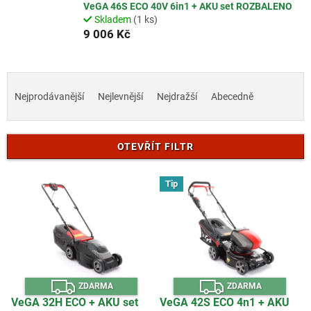
VeGA 46S ECO 40V 6in1 + AKU set ROZBALENO
Skladem
(1 ks)
9 006 Kč
Ř
a
Nejprodávanější
Nejlevnější
Nejdražší
Abecedně
z
e
n
OTEVŘÍT FILTR
í
p
V
r
Tip
ý
o
p
d
i
u
s
k
p
t
r
ů
Z
Z
o
ZDARMA
ZDARMA
D
D
d
A
A
VeGA 32H ECO + AKU set
VeGA 42S ECO 4n1 + AKU