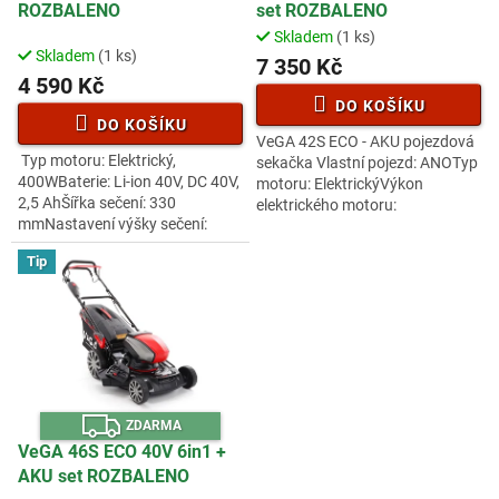
R
R
u
ROZBALENO
set ROZBALENO
M
M
A
A
k
Skladem
(1 ks)
Průměrné
t
Skladem
(1 ks)
hodnocení
7 350 Kč
ů
4 590 Kč
produktu
je
DO KOŠÍKU
2,8
DO KOŠÍKU
VeGA 42S ECO - AKU pojezdová
z
Typ motoru: Elektrický,
sekačka Vlastní pojezd: ANOTyp
5
400WBaterie: Li-ion 40V, DC 40V,
motoru: ElektrickýVýkon
hvězdiček.
2,5 AhŠířka sečení: 330
elektrického motoru:
mmNastavení výšky sečení:
800WBaterie: Li-ion 40V, DC 40V,
20/40/60 mm, manuálníObjem
4 AhŠířka sečení:
Tip
koše: 30lPodvozek: ABS
430mmNastavení výšky...
plastVelikost kol...
Z
ZDARMA
D
A
VeGA 46S ECO 40V 6in1 +
R
AKU set ROZBALENO
M