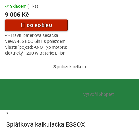
A
Skladem
(1 ks)
9 006 Kč
DO KOŠÍKU
--> Travní bateriová sekačka
VeGA 46S ECO 6in1 s pojezdem
Vlastní pojezd: ANO Typ motoru:
elektrický 1200 W Baterie: Li-ion
1x DC 40V, 4 Ah Nastavení
výšky: 25-75 mm, centrální...
3
položek celkem
O
v
l
Z
á
á
d
Vytvořil Shoptet
p
a
a
c
t
í
×
í
p
r
Splátková kalkulačka ESSOX
v
k