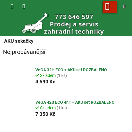
Přejít
na
obsah
NÁKUPNÍ
KOŠÍK
AKU sekačky
Nejprodávanější
VeGA 32H ECO + AKU set ROZBALENO
Skladem
(1 ks)
4 590 Kč
VeGA 42S ECO 4n1 + AKU set ROZBALENO
Skladem
(1 ks)
7 350 Kč