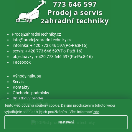
ProdejZahradniTechniky.cz
info@prodejzahradnitechniky.cz
infolinka: + 420 773 646 597(Po-Pá:8-16)
servis: + 420 773 646 597(Po-Pa:8-16)
objednávky: + 420 773 646 597(Po-Pa:8-16)
Facebook
Výhody nákupu
Servis
Kontakty
Obchodní podmínky
Splátkový prodej
Hodnocení obchodu
Tento web používá soubory cookie. Dalším procházením tohoto webu
Moje objednávka
vyjadřujete souhlas s jejich používáním.. Více informací
zde
.
Nastavení