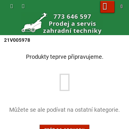
Přejít
na
obsah
NÁKUPNÍ
KOŠÍK
21V005978
Produkty teprve připravujeme.
Můžete se ale podívat na ostatní kategorie.