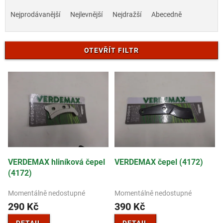
Ř
a
Nejprodávanější
Nejlevnější
Nejdražší
Abecedně
z
e
n
OTEVŘÍT FILTR
í
p
V
r
ý
o
p
d
i
u
s
k
p
t
r
ů
o
d
VERDEMAX hliníková čepel
VERDEMAX čepel (4172)
u
(4172)
k
t
Momentálně nedostupné
Momentálně nedostupné
ů
290 Kč
390 Kč