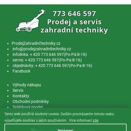
ProdejZahradniTechniky.cz
info@prodejzahradnitechniky.cz
infolinka: + 420 773 646 597(Po-Pá:8-16)
servis: + 420 773 646 597(Po-Pa:8-16)
objednávky: + 420 773 646 597(Po-Pa:8-16)
Facebook
Výhody nákupu
Servis
Kontakty
Obchodní podmínky
Splátkový prodej
Hodnocení obchodu
Tento web používá soubory cookie. Dalším procházením tohoto webu
Moje objednávka
vyjadřujete souhlas s jejich používáním.. Více informací
zde
.
Nastavení