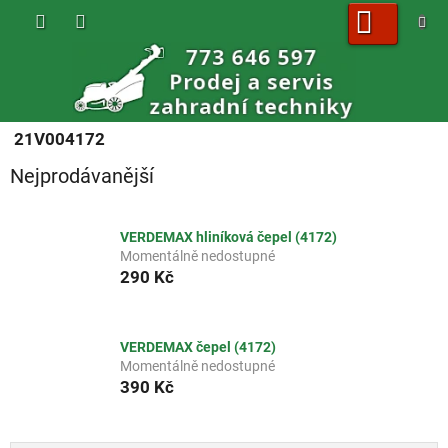
Přejít
na
obsah
NÁKUPNÍ
KOŠÍK
21V004172
Nejprodávanější
VERDEMAX hliníková čepel (4172)
Momentálně nedostupné
290 Kč
VERDEMAX čepel (4172)
Momentálně nedostupné
390 Kč