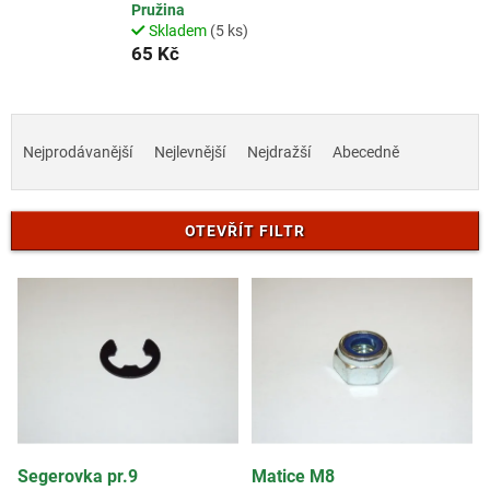
Pružina
Skladem
(5 ks)
65 Kč
Ř
a
Nejprodávanější
Nejlevnější
Nejdražší
Abecedně
z
e
n
OTEVŘÍT FILTR
í
p
V
r
ý
o
p
d
i
u
s
k
p
t
r
ů
o
d
Segerovka pr.9
Matice M8