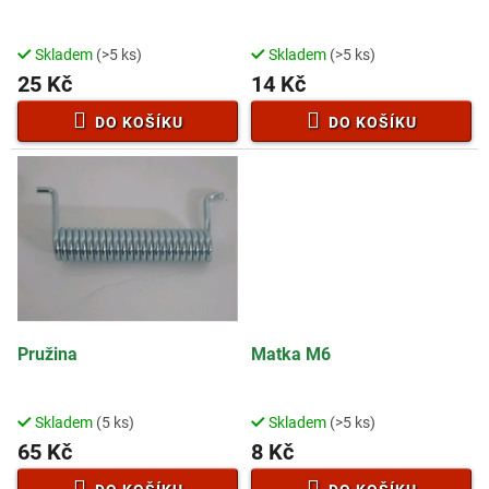
u
k
t
Skladem
(>5 ks)
Skladem
(>5 ks)
ů
25 Kč
14 Kč
DO KOŠÍKU
DO KOŠÍKU
Pružina
Matka M6
Skladem
(5 ks)
Skladem
(>5 ks)
65 Kč
8 Kč