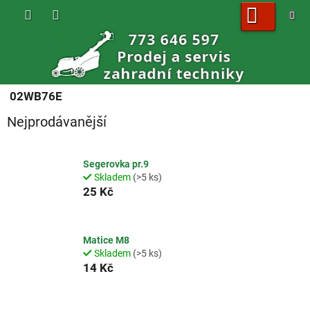
Přejít
na
obsah
NÁKUPNÍ
KOŠÍK
02WB76E
Nejprodávanější
Segerovka pr.9
Skladem
(>5 ks)
25 Kč
Matice M8
Skladem
(>5 ks)
14 Kč